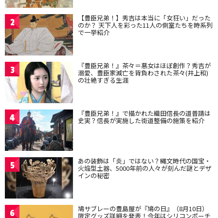
【豊臣兄弟！】秀吉は本当に「女狂い」だった
2
のか？ 天下人を彩った11人の側室たちを時系列
で一挙紹介
『豊臣兄弟！』茶々＝悪女はほぼ創作？秀吉が
3
溺愛、豊臣家滅亡を背負わされた茶々(井上和)
の壮絶すぎる生涯
『豊臣兄弟！』で描かれた織田信長の道普請は
4
史実？信長が実施した街道整備の施策を紹介
あの装飾は「炎」ではない？縄文時代の国宝・
5
火焔型土器、5000年前の人々が刻んだ謎とデザ
インの秘密
鳩サブレーの豊島屋が『鳩の日』（8月10日）
6
限定グッズ詳細を発表！今年はシリコンポーチ