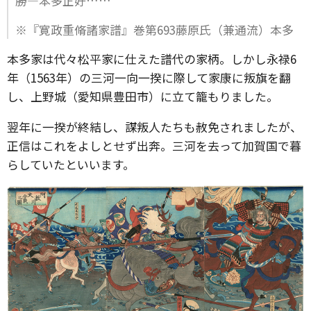
勝―本多正好……
※『寛政重脩諸家譜』巻第693藤原氏（兼通流）本多
本多家は代々松平家に仕えた譜代の家柄。しかし永禄6
年（1563年）の三河一向一揆に際して家康に叛旗を翻
し、上野城（愛知県豊田市）に立て籠もりました。
翌年に一揆が終結し、謀叛人たちも赦免されましたが、
正信はこれをよしとせず出奔。三河を去って加賀国で暮
らしていたといいます。