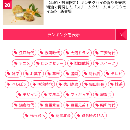
【季節・数量限定】キンモクセイの香りを天然
20
精油で再現した「スチームクリーム キンモクセ
イ&茶」新登場
ランキングを表示
江戸時代
戦国時代
大河ドラマ
平安時代
アニメ
ロングセラー
戦国武将
スイーツ
雑学
お菓子
幕末
漫画
時代劇
テレビ
べらぼう
明治時代
徳川家康
織田信長
抹茶
デザイン
文房具
フィギュア
展覧会
鎌倉時代
豊臣秀吉
豊臣兄弟！
昭和時代
光る君へ
葛飾北斎
鎌倉殿の13人