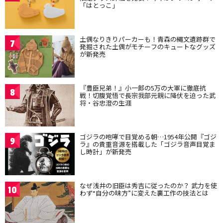
「はとっこ」
土偶なりきりパーカーも！青森の縄文遺跡群で
7
発掘された土偶がモチーフのキュートなグッズ
が新発売
『豊臣兄弟！』小一郎の5万の大軍に徹底抗
8
戦！切腹覚悟で長宗我部元親に降伏を迫った武
将・谷忠澄の生涯
ゴジラの咆哮で目覚める朝…1954年公開『ゴジ
9
ラ』の貴重音源を搭載した「ゴジラ音声目覚ま
し時計」が新発売
なぜ浅井の旧臣は秀吉に従ったのか？ 武力を使
10
わず“自分の味方”に変えた裏工作の技法とは