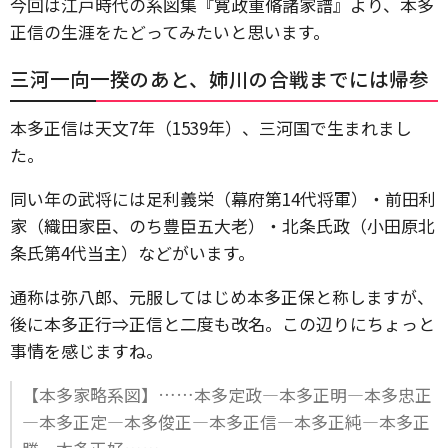
今回は江戸時代の系図集『寛政重脩諸家譜』より、本多
正信の生涯をたどってみたいと思います。
三河一向一揆のあと、姉川の合戦までには帰参
本多正信は天文7年（1539年）、三河国で生まれまし
た。
同い年の武将には足利義栄（幕府第14代将軍）・前田利
家（織田家臣、のち豊臣五大老）・北条氏政（小田原北
条氏第4代当主）などがいます。
通称は弥八郎、元服してはじめ本多正保と称しますが、
後に本多正行⇒正信と二度も改名。この辺りにちょっと
事情を感じますね。
【本多家略系図】……本多定政―本多正明―本多忠正
―本多正定―本多俊正―本多正信―本多正純―本多正