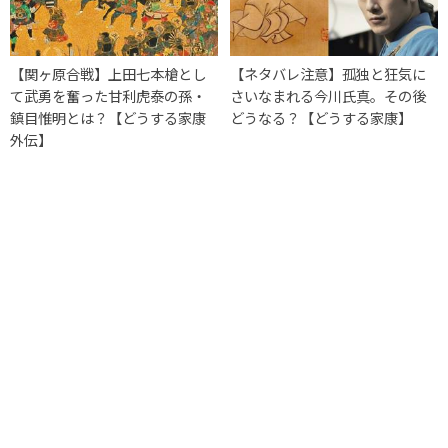
【関ヶ原合戦】上田七本槍とし
【ネタバレ注意】孤独と狂気に
て武勇を奮った甘利虎泰の孫・
さいなまれる今川氏真。その後
鎮目惟明とは？【どうする家康
どうなる？【どうする家康】
外伝】