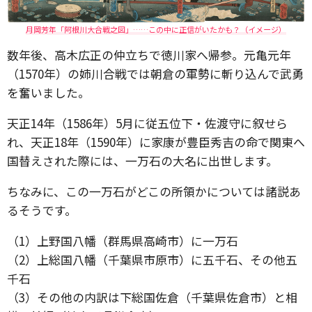
月岡芳年「阿根川大合戦之図」……この中に正信がいたかも？（イメージ）
数年後、高木広正の仲立ちで徳川家へ帰参。元亀元年
（1570年）の姉川合戦では朝倉の軍勢に斬り込んで武勇
を奮いました。
天正14年（1586年）5月に従五位下・佐渡守に叙せら
れ、天正18年（1590年）に家康が豊臣秀吉の命で関東へ
国替えされた際には、一万石の大名に出世します。
ちなみに、この一万石がどこの所領かについては諸説あ
るそうです。
（1）上野国八幡（群馬県高崎市）に一万石
（2）上総国八幡（千葉県市原市）に五千石、その他五
千石
（3）その他の内訳は下総国佐倉（千葉県佐倉市）と相