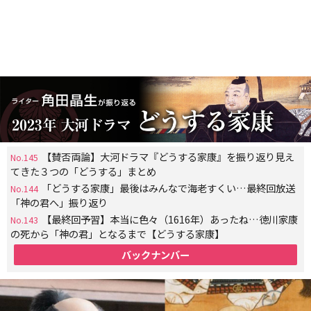
【賛否両論】大河ドラマ『どうする家康』を振り返り見え
No.145
てきた３つの「どうする」まとめ
「どうする家康」最後はみんなで海老すくい…最終回放送
No.144
「神の君へ」振り返り
【最終回予習】本当に色々（1616年）あったね…徳川家康
No.143
の死から「神の君」となるまで【どうする家康】
バックナンバー