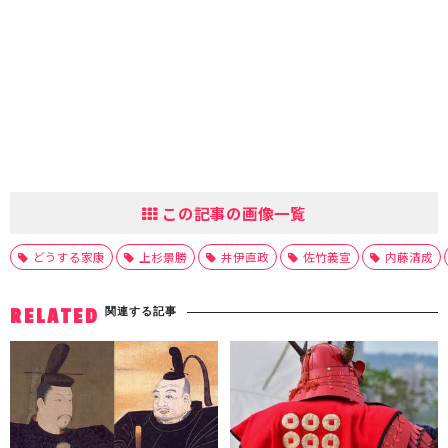
この記事の画像一覧
どうする家康
上杉景勝
井伊直政
佐竹義宣
内藤清成
関連する記事
RELATED