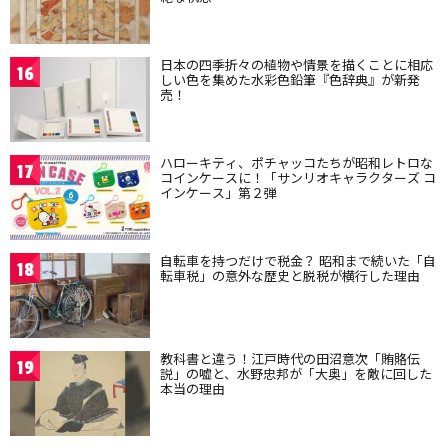
日本の四季折々の植物や情景を描くことに相応
16
しい色を集めた水彩色鉛筆『色辞典』が新発
売！
ハローキティ、ポチャッコたちが昭和レトロな
17
コインケースに！「サンリオキャラクターズ コ
インケース」第２弾
自転車を持つだけで税金？ 昭和まで続いた「自
18
転車税」の意外な歴史と脱税が横行した理由
教科書と違う！江戸時代の田沼意次「賄賂伝
19
説」の嘘と、水野忠邦が「大奥」を敵に回した
本当の理由