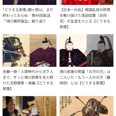
｢どうする家康｣関ヶ原は、まだ
【日本一の兵】戦国乱世の終焉
終わっておらぬ…第44回放送
を駆け抜けた真田信繁（日向
「徳川幕府誕生」振り返り
亘）の生涯をたどる【どうする
家康】
忠義一筋！人質時代から天下人
徳川家康の側室「お万の方」は
まで、ずっと徳川家康を支え続
二人いた！もう一人のお万（養
けた天野康景・後編【どうする
珠院）とは【どうする家康】
家康】