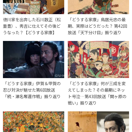
徳川家を出奔した石川数正（松
「どうする家康」鳥居元忠の最
重豊）、秀吉に仕えてその後ど
期、実際はどうだった？ 第42回
うなった？【どうする家康】
放送「天下分け目」振り返り
「どうする家康」伊賀＆甲賀の
「どうする家康」何が三成を変
忍び対決が魅せた第6回放送
えてしまった？その最期にネッ
「続・瀬名奪還作戦」振り返り
ト号泣…第43回放送「関ヶ原の
戦い」振り返り