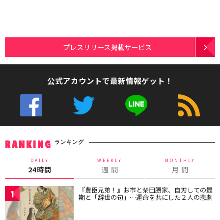
プレスリリース掲載サービス
公式アカウントで最新情報ゲット！
ランキング
RANKING
DAILY
WEEKLY
MONTHLY
24時間
週 間
月 間
『豊臣兄弟！』お市と柴田勝家、自刃しての最
1
期と「辞世の句」…運命を共にした２人の悲劇