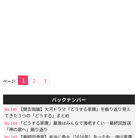
1
2
3
ページ:
バックナンバー
【賛否両論】大河ドラマ『どうする家康』を振り返り見え
No.145
てきた３つの「どうする」まとめ
「どうする家康」最後はみんなで海老すくい…最終回放送
No.144
「神の君へ」振り返り
【最終回予習】本当に色々（1616年）あったね…徳川家康
No.143