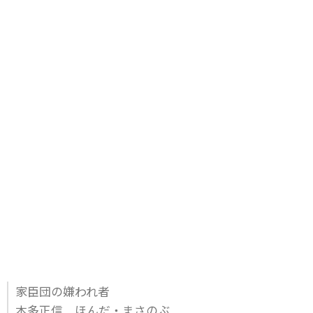
家臣団の嫌われ者
本多正信 ほんだ・まさのぶ