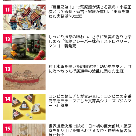
『豊臣兄弟！』で萩原護が演じる武将・小堀正
11
次とは？秀長・秀吉・家康が重用、“出家を重
ねた実務派”の生涯
しっかり抹茶の味わい、さらに果実の香りも楽
12
しめる「無糖フレーバー抹茶」ストロベリー、
マンゴー新発売
村上水軍を率いた戦国武将！幼い弟を支え、共
13
に海へ散った得居通幸の波乱に満ちた生涯
コンビニおにぎりが文房具に！コンビニの定番
14
商品をモチーフにした文房具シリーズ『ジムマ
ート』誕生
世界遺産決定で脚光！日本初の巨大都城・藤原
15
京を創り上げた知られざる女帝・持統天皇の凄
絶な執念