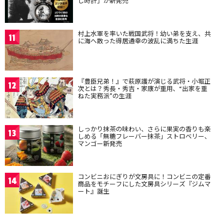
し時計」が新発売
村上水軍を率いた戦国武将！幼い弟を支え、共
11
に海へ散った得居通幸の波乱に満ちた生涯
『豊臣兄弟！』で萩原護が演じる武将・小堀正
12
次とは？秀長・秀吉・家康が重用、“出家を重
ねた実務派”の生涯
しっかり抹茶の味わい、さらに果実の香りも楽
13
しめる「無糖フレーバー抹茶」ストロベリー、
マンゴー新発売
コンビニおにぎりが文房具に！コンビニの定番
14
商品をモチーフにした文房具シリーズ『ジムマ
ート』誕生