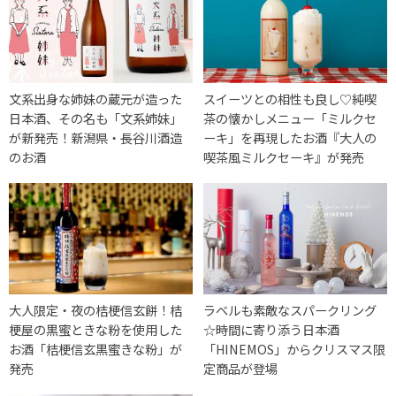
文系出身な姉妹の蔵元が造った
スイーツとの相性も良し♡純喫
日本酒、その名も「文系姉妹」
茶の懐かしメニュー「ミルクセ
が新発売！新潟県・長谷川酒造
ーキ」を再現したお酒『大人の
のお酒
喫茶風ミルクセーキ』が発売
大人限定・夜の桔梗信玄餅！桔
ラベルも素敵なスパークリング
梗屋の黒蜜ときな粉を使用した
☆時間に寄り添う日本酒
お酒「桔梗信玄黒蜜きな粉」が
「HINEMOS」からクリスマス限
発売
定商品が登場