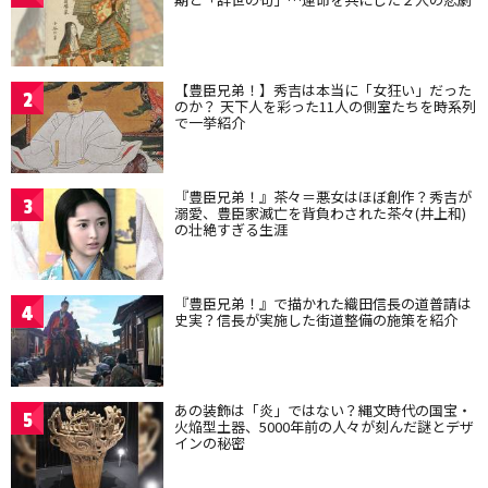
【豊臣兄弟！】秀吉は本当に「女狂い」だった
2
のか？ 天下人を彩った11人の側室たちを時系列
で一挙紹介
『豊臣兄弟！』茶々＝悪女はほぼ創作？秀吉が
3
溺愛、豊臣家滅亡を背負わされた茶々(井上和)
の壮絶すぎる生涯
『豊臣兄弟！』で描かれた織田信長の道普請は
4
史実？信長が実施した街道整備の施策を紹介
あの装飾は「炎」ではない？縄文時代の国宝・
5
火焔型土器、5000年前の人々が刻んだ謎とデザ
インの秘密