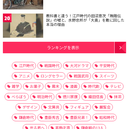
教科書と違う！江戸時代の田沼意次「賄賂伝
20
説」の嘘と、水野忠邦が「大奥」を敵に回した
本当の理由
ランキングを表示
江戸時代
戦国時代
大河ドラマ
平安時代
アニメ
ロングセラー
戦国武将
スイーツ
雑学
お菓子
幕末
漫画
時代劇
テレビ
べらぼう
明治時代
徳川家康
織田信長
抹茶
デザイン
文房具
フィギュア
展覧会
鎌倉時代
豊臣秀吉
豊臣兄弟！
昭和時代
光る君へ
葛飾北斎
鎌倉殿の13人