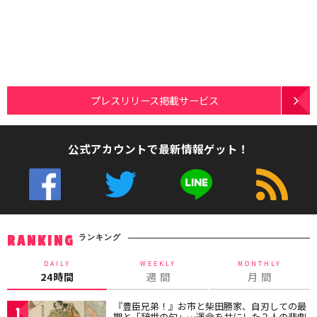
プレスリリース掲載サービス
公式アカウントで最新情報ゲット！
ランキング
RANKING
DAILY
WEEKLY
MONTHLY
24時間
週 間
月 間
『豊臣兄弟！』お市と柴田勝家、自刃しての最
1
期と「辞世の句」…運命を共にした２人の悲劇