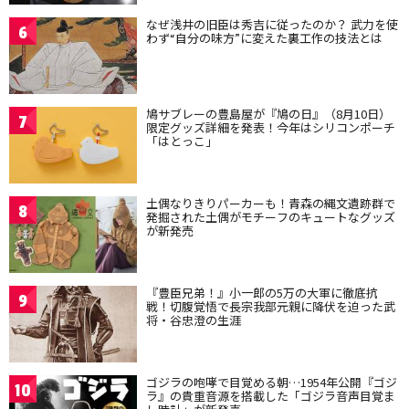
なぜ浅井の旧臣は秀吉に従ったのか？ 武力を使
6
わず“自分の味方”に変えた裏工作の技法とは
鳩サブレーの豊島屋が『鳩の日』（8月10日）
7
限定グッズ詳細を発表！今年はシリコンポーチ
「はとっこ」
土偶なりきりパーカーも！青森の縄文遺跡群で
8
発掘された土偶がモチーフのキュートなグッズ
が新発売
『豊臣兄弟！』小一郎の5万の大軍に徹底抗
9
戦！切腹覚悟で長宗我部元親に降伏を迫った武
将・谷忠澄の生涯
ゴジラの咆哮で目覚める朝…1954年公開『ゴジ
10
ラ』の貴重音源を搭載した「ゴジラ音声目覚ま