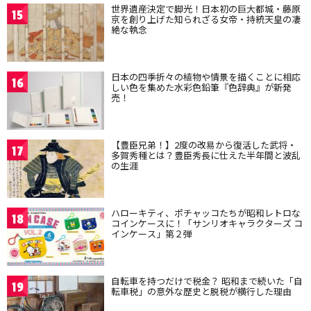
世界遺産決定で脚光！日本初の巨大都城・藤原
15
京を創り上げた知られざる女帝・持統天皇の凄
絶な執念
日本の四季折々の植物や情景を描くことに相応
16
しい色を集めた水彩色鉛筆『色辞典』が新発
売！
【豊臣兄弟！】2度の改易から復活した武将・
17
多賀秀種とは？豊臣秀長に仕えた半年間と波乱
の生涯
ハローキティ、ポチャッコたちが昭和レトロな
18
コインケースに！「サンリオキャラクターズ コ
インケース」第２弾
自転車を持つだけで税金？ 昭和まで続いた「自
19
転車税」の意外な歴史と脱税が横行した理由