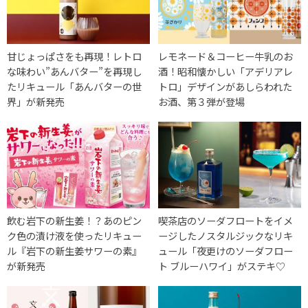
甘じょっぱさをも再現！レトロ
レモネード＆コーヒー牛乳のお
な味わい”あんバター”を再現し
酒！昭和懐かしい「アデリアレ
たリキュール「あんバターの世
トロ」デザインがあしらわれた
界」が新発売
お酒、第３弾が登場
飲む岩下の新生姜！？あのピン
喫茶店のソーダフロートをイメ
ク色の漬け液を使ったリキュー
ージしたノスタルジックなリキ
ル『岩下の新生姜サワーの素』
ュール「夜更けのソーダフロー
が新発売
ト ブルーハワイ」がステキ♡