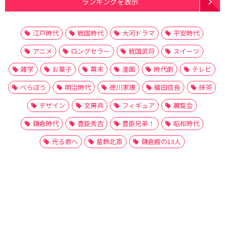
ランキングを表示
江戸時代
戦国時代
大河ドラマ
平安時代
アニメ
ロングセラー
戦国武将
スイーツ
雑学
お菓子
幕末
漫画
時代劇
テレビ
べらぼう
明治時代
徳川家康
織田信長
抹茶
デザイン
文房具
フィギュア
展覧会
鎌倉時代
豊臣秀吉
豊臣兄弟！
昭和時代
光る君へ
葛飾北斎
鎌倉殿の13人