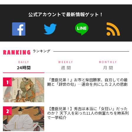
公式アカウントで最新情報ゲット！
ランキング
RANKING
DAILY
WEEKLY
MONTHLY
24時間
週 間
月 間
『豊臣兄弟！』お市と柴田勝家、自刃しての最
1
期と「辞世の句」…運命を共にした２人の悲劇
【豊臣兄弟！】秀吉は本当に「女狂い」だった
2
のか？ 天下人を彩った11人の側室たちを時系列
で一挙紹介