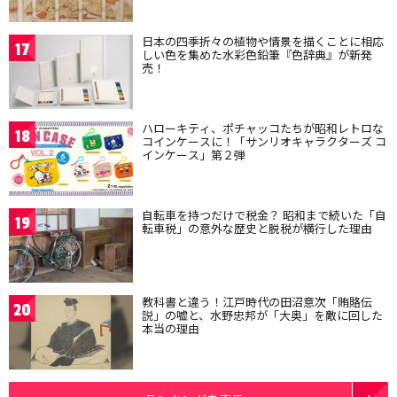
日本の四季折々の植物や情景を描くことに相応
17
しい色を集めた水彩色鉛筆『色辞典』が新発
売！
ハローキティ、ポチャッコたちが昭和レトロな
18
コインケースに！「サンリオキャラクターズ コ
インケース」第２弾
自転車を持つだけで税金？ 昭和まで続いた「自
19
転車税」の意外な歴史と脱税が横行した理由
教科書と違う！江戸時代の田沼意次「賄賂伝
20
説」の嘘と、水野忠邦が「大奥」を敵に回した
本当の理由