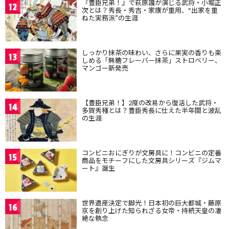
『豊臣兄弟！』で萩原護が演じる武将・小堀正
12
次とは？秀長・秀吉・家康が重用、“出家を重
ねた実務派”の生涯
しっかり抹茶の味わい、さらに果実の香りも楽
13
しめる「無糖フレーバー抹茶」ストロベリー、
マンゴー新発売
【豊臣兄弟！】2度の改易から復活した武将・
14
多賀秀種とは？豊臣秀長に仕えた半年間と波乱
の生涯
コンビニおにぎりが文房具に！コンビニの定番
15
商品をモチーフにした文房具シリーズ『ジムマ
ート』誕生
世界遺産決定で脚光！日本初の巨大都城・藤原
16
京を創り上げた知られざる女帝・持統天皇の凄
絶な執念