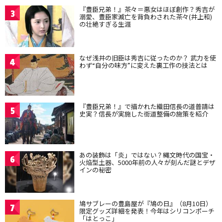
『豊臣兄弟！』茶々＝悪女はほぼ創作？秀吉が
3
溺愛、豊臣家滅亡を背負わされた茶々(井上和)
の壮絶すぎる生涯
なぜ浅井の旧臣は秀吉に従ったのか？ 武力を使
4
わず“自分の味方”に変えた裏工作の技法とは
『豊臣兄弟！』で描かれた織田信長の道普請は
5
史実？信長が実施した街道整備の施策を紹介
あの装飾は「炎」ではない？縄文時代の国宝・
6
火焔型土器、5000年前の人々が刻んだ謎とデザ
インの秘密
鳩サブレーの豊島屋が『鳩の日』（8月10日）
7
限定グッズ詳細を発表！今年はシリコンポーチ
「はとっこ」