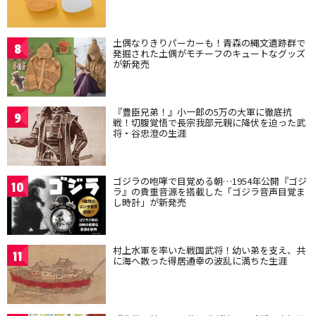
土偶なりきりパーカーも！青森の縄文遺跡群で
8
発掘された土偶がモチーフのキュートなグッズ
が新発売
『豊臣兄弟！』小一郎の5万の大軍に徹底抗
9
戦！切腹覚悟で長宗我部元親に降伏を迫った武
将・谷忠澄の生涯
ゴジラの咆哮で目覚める朝…1954年公開『ゴジ
10
ラ』の貴重音源を搭載した「ゴジラ音声目覚ま
し時計」が新発売
村上水軍を率いた戦国武将！幼い弟を支え、共
11
に海へ散った得居通幸の波乱に満ちた生涯