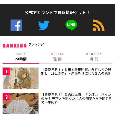
公式アカウントで最新情報ゲット！
ランキング
RANKING
DAILY
WEEKLY
MONTHLY
24時間
週 間
月 間
『豊臣兄弟！』お市と柴田勝家、自刃しての最
1
期と「辞世の句」…運命を共にした２人の悲劇
【豊臣兄弟！】秀吉は本当に「女狂い」だった
2
のか？ 天下人を彩った11人の側室たちを時系列
で一挙紹介