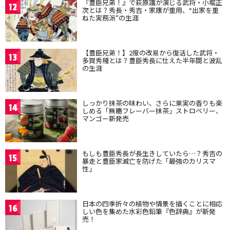
『豊臣兄弟！』で萩原護が演じる武将・小堀正
12
次とは？秀長・秀吉・家康が重用、“出家を重
ねた実務派”の生涯
【豊臣兄弟！】2度の改易から復活した武将・
13
多賀秀種とは？豊臣秀長に仕えた半年間と波乱
の生涯
しっかり抹茶の味わい、さらに果実の香りも楽
14
しめる「無糖フレーバー抹茶」ストロベリー、
マンゴー新発売
もしも豊臣秀長が長生きしていたら…？秀吉の
15
暴走と豊臣家滅亡を防げた「最強のカリスマ
性」
日本の四季折々の植物や情景を描くことに相応
16
しい色を集めた水彩色鉛筆『色辞典』が新発
売！