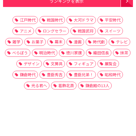
ランキングを表示
江戸時代
戦国時代
大河ドラマ
平安時代
アニメ
ロングセラー
戦国武将
スイーツ
雑学
お菓子
幕末
漫画
時代劇
テレビ
べらぼう
明治時代
徳川家康
織田信長
抹茶
デザイン
文房具
フィギュア
展覧会
鎌倉時代
豊臣秀吉
豊臣兄弟！
昭和時代
光る君へ
葛飾北斎
鎌倉殿の13人