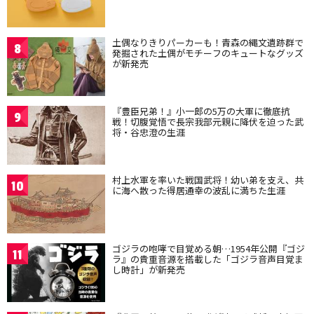
土偶なりきりパーカーも！青森の縄文遺跡群で
8
発掘された土偶がモチーフのキュートなグッズ
が新発売
『豊臣兄弟！』小一郎の5万の大軍に徹底抗
9
戦！切腹覚悟で長宗我部元親に降伏を迫った武
将・谷忠澄の生涯
村上水軍を率いた戦国武将！幼い弟を支え、共
10
に海へ散った得居通幸の波乱に満ちた生涯
ゴジラの咆哮で目覚める朝…1954年公開『ゴジ
11
ラ』の貴重音源を搭載した「ゴジラ音声目覚ま
し時計」が新発売