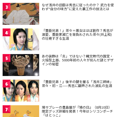
なぜ浅井の旧臣は秀吉に従ったのか？ 武力を使
3
わず“自分の味方”に変えた裏工作の技法とは
『豊臣兄弟！』茶々＝悪女はほぼ創作？秀吉が
4
溺愛、豊臣家滅亡を背負わされた茶々(井上和)
の壮絶すぎる生涯
あの装飾は「炎」ではない？縄文時代の国宝・
5
火焔型土器、5000年前の人々が刻んだ謎とデザ
インの秘密
『豊臣兄弟！』後半の鍵を握る「浅井三姉妹」
6
茶々・初・江——秀吉に翻弄された波乱の生涯
鳩サブレーの豊島屋が『鳩の日』（8月10日）
7
限定グッズ詳細を発表！今年はシリコンポーチ
「はとっこ」