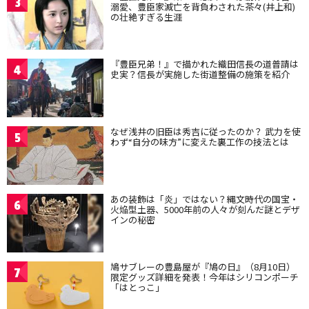
3
溺愛、豊臣家滅亡を背負わされた茶々(井上和)
の壮絶すぎる生涯
『豊臣兄弟！』で描かれた織田信長の道普請は
4
史実？信長が実施した街道整備の施策を紹介
なぜ浅井の旧臣は秀吉に従ったのか？ 武力を使
5
わず“自分の味方”に変えた裏工作の技法とは
あの装飾は「炎」ではない？縄文時代の国宝・
6
火焔型土器、5000年前の人々が刻んだ謎とデザ
インの秘密
鳩サブレーの豊島屋が『鳩の日』（8月10日）
7
限定グッズ詳細を発表！今年はシリコンポーチ
「はとっこ」