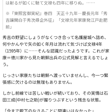
は射るが如くに馳て文禄も四年に移りぬ。……
※『東照宮御実紀』巻四 天正十九年―慶長元年「秀
吉譲関白于秀次尋企外征」「文禄元年家康発江戸赴肥
前」
秀吉の野望にしょうがなくつき合って名護屋城へ詰め、
何やかんやで矢の如く年月は流れて気づけば文禄4年
（1595年）に……そんな認識だったようです。これが家
康＝徳川家から見た朝鮮出兵の公式見解と言えるでしょ
う。
じっさい家康たちは朝鮮へ渡っていませんし、今一つ緊
張感に欠けるのは無理もありません。
しかし前線では苦しい戦いが続いており、その実情は石
田三成(中村七之助)が握りつぶすという残念な状態。
「今まで殿下のなさることに間違いはなかった」