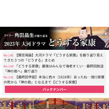
【賛否両論】大河ドラマ『どうする家康』を振り返り見え
No.145
てきた３つの「どうする」まとめ
「どうする家康」最後はみんなで海老すくい…最終回放送
No.144
「神の君へ」振り返り
【最終回予習】本当に色々（1616年）あったね…徳川家康
No.143
の死から「神の君」となるまで【どうする家康】
バックナンバー