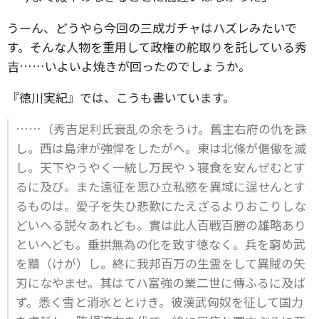
うーん、どうやら今回の三成ガチャはハズレみたいで
す。そんな人物を重用して政権の舵取りを託している秀
吉……いよいよ焼きが回ったのでしょうか。
『徳川実紀』では、こうも書いています。
……（秀吉足利氏衰乱の余をうけ。舊主右府の仇を誅
し。西は島津が強悍をしたがへ。東は北條が倨傲を滅
し。天下やうやく一統し万民やゝ寝食を安んぜむとす
るに及び。また遠征を思ひ立私慾を異域に逞せんとす
るものは。愛子を失ひ悲歎にたえざるよりおこりしな
どいへる説々あれども。實は此人百戦百勝の雄略あり
といへども。垂拱無為の化を致す徳なく。兵を窮め武
を黷（けが）し。終に我邦百万の生霊をして異賊の矢
刃になやませ。其はてハ富強の業二世に傳ふるに及ば
ず。悉く雪と消氷ととけき。彼漢武匈奴を征して国力