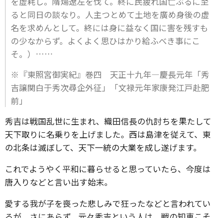
を虚耗し。隋煬遼左を伐て。終に民疲れ国亡ぶるに至
ると同日の談なり。人主つとめて土地を廣め身後の虚
名を求めんとして。終には身に益なく国に害を残すも
の少なからず。よくよく思ひはかり給ふべき事にこ
そ。）……
※『東照宮御実紀』巻四 天正十九年―慶長元年「秀
吉譲関白于秀次尋企外征」「文禄元年家康発江戸赴肥
前」
秀吉は戦国乱世に生まれ、織田信長の仇討ちを果たして
天下取りに名乗りを上げました。西は島津を従えて、東
の北条は滅ぼして、天下一統の大業を成し遂げます。
これでようやく平和に暮らせると思っていたら、今度は
唐入りなどと言い出す始末。
愛する我が子を喪った悲しみで狂ったなどと言われてい
るが、さにあらず。元々秀吉という人は、戦の知恵こそ