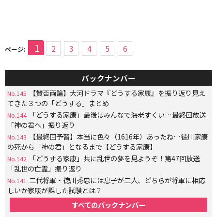
1
2
3
4
5
6
ページ:
バックナンバー
【賛否両論】大河ドラマ『どうする家康』を振り返り見え
No.145
てきた３つの「どうする」まとめ
「どうする家康」最後はみんなで海老すくい…最終回放送
No.144
「神の君へ」振り返り
【最終回予習】本当に色々（1616年）あったね…徳川家康
No.143
の死から「神の君」となるまで【どうする家康】
「どうする家康」共に乱世の夢を見ようぞ！第47回放送
No.142
「乱世の亡霊」振り返り
二代将軍・徳川秀忠には息子が二人、どちらが将軍に相応
No.141
しいか家康が課した試験とは？
すべてのバックナンバー