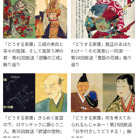
「どうする家康」三成の挙兵と
「どうする家康」数正のあほた
茶々の陰謀、そして高笑う神の
わけー！その真意に一同涙……
君…第41回放送「逆襲の三成」
第34回放送「豊臣の花嫁」振り
振り返り
返り
「どうする家康」きらめく星空
「どうする家康」何を考えてお
の下、ロマンチックに語らう二
られるんじゃあ～！第19回放送
人。第35回放送「欲望の怪物」
「お手付きしてどうする！」振
振り返り
り返り