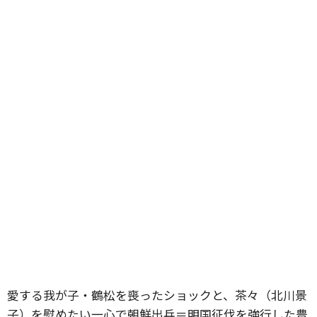
愛する我が子・鶴松を喪ったショックと、茶々（北川景
子）を慰めたい一心で朝鮮出兵＝明国征伐を強行した豊