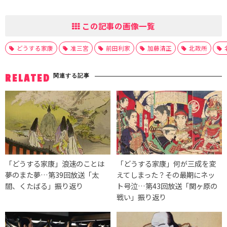
この記事の画像一覧
どうする家康
准三宮
前田利家
加藤清正
北政所
関連する記事
RELATED
「どうする家康」浪速のことは
「どうする家康」何が三成を変
夢のまた夢…第39回放送「太
えてしまった？その最期にネッ
閤、くたばる」振り返り
ト号泣…第43回放送「関ヶ原の
戦い」振り返り