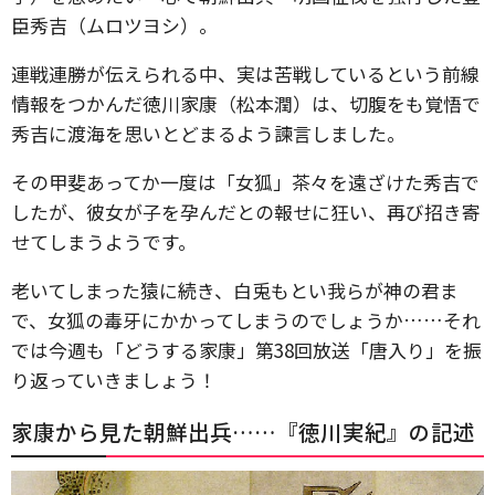
臣秀吉（ムロツヨシ）。
連戦連勝が伝えられる中、実は苦戦しているという前線
情報をつかんだ徳川家康（松本潤）は、切腹をも覚悟で
秀吉に渡海を思いとどまるよう諫言しました。
その甲斐あってか一度は「女狐」茶々を遠ざけた秀吉で
したが、彼女が子を孕んだとの報せに狂い、再び招き寄
せてしまうようです。
老いてしまった猿に続き、白兎もとい我らが神の君ま
で、女狐の毒牙にかかってしまうのでしょうか……それ
では今週も「どうする家康」第38回放送「唐入り」を振
り返っていきましょう！
家康から見た朝鮮出兵……『徳川実紀』の記述