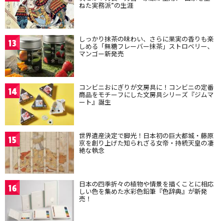
ねた実務派”の生涯
しっかり抹茶の味わい、さらに果実の香りも楽
13
しめる「無糖フレーバー抹茶」ストロベリー、
マンゴー新発売
コンビニおにぎりが文房具に！コンビニの定番
14
商品をモチーフにした文房具シリーズ『ジムマ
ート』誕生
世界遺産決定で脚光！日本初の巨大都城・藤原
15
京を創り上げた知られざる女帝・持統天皇の凄
絶な執念
日本の四季折々の植物や情景を描くことに相応
16
しい色を集めた水彩色鉛筆『色辞典』が新発
売！