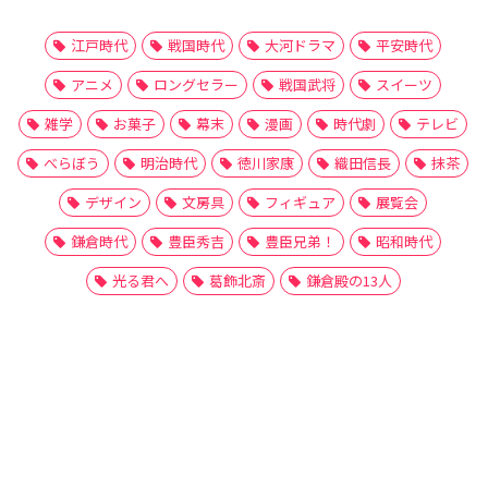
江戸時代
戦国時代
大河ドラマ
平安時代
アニメ
ロングセラー
戦国武将
スイーツ
雑学
お菓子
幕末
漫画
時代劇
テレビ
べらぼう
明治時代
徳川家康
織田信長
抹茶
デザイン
文房具
フィギュア
展覧会
鎌倉時代
豊臣秀吉
豊臣兄弟！
昭和時代
光る君へ
葛飾北斎
鎌倉殿の13人