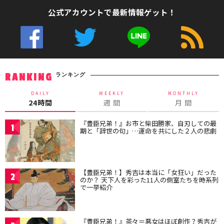
公式アカウントで最新情報ゲット！
ランキング
RANKING
DAILY
WEEKLY
MONTHLY
24時間
週 間
月 間
『豊臣兄弟！』お市と柴田勝家、自刃しての最
1
期と「辞世の句」…運命を共にした２人の悲劇
【豊臣兄弟！】秀吉は本当に「女狂い」だった
2
のか？ 天下人を彩った11人の側室たちを時系列
で一挙紹介
『豊臣兄弟！』茶々＝悪女はほぼ創作？秀吉が