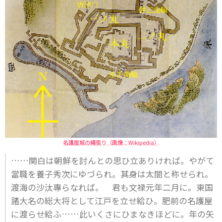
名護屋城の縄張り（画像：Wikipedia）
……関白は朝鮮を討んとの思ひ立ありければ。やがて
當職を養子秀次にゆづられ。其身は太閤と称せられ。
渡海の沙汰專らなれば。 君も文禄元年二月に。東国
諸大名の総大将として江戸を立せ給ひ。肥前の名護屋
に渡らせ給ふ……此いくさにひまなきほどに。年の矢