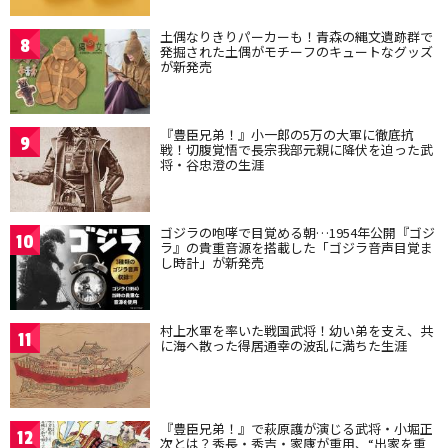
土偶なりきりパーカーも！青森の縄文遺跡群で
8
発掘された土偶がモチーフのキュートなグッズ
が新発売
『豊臣兄弟！』小一郎の5万の大軍に徹底抗
9
戦！切腹覚悟で長宗我部元親に降伏を迫った武
将・谷忠澄の生涯
ゴジラの咆哮で目覚める朝…1954年公開『ゴジ
10
ラ』の貴重音源を搭載した「ゴジラ音声目覚ま
し時計」が新発売
村上水軍を率いた戦国武将！幼い弟を支え、共
11
に海へ散った得居通幸の波乱に満ちた生涯
『豊臣兄弟！』で萩原護が演じる武将・小堀正
12
次とは？秀長・秀吉・家康が重用、“出家を重