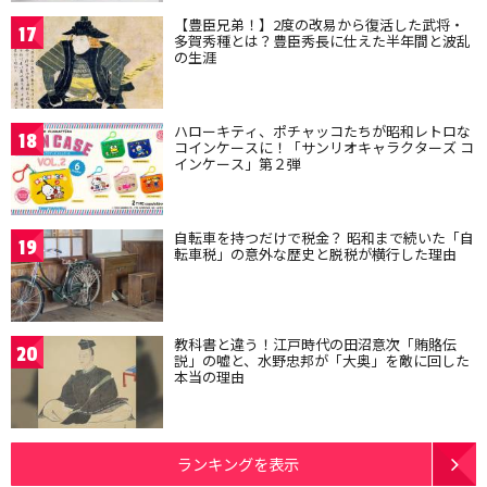
【豊臣兄弟！】2度の改易から復活した武将・
17
多賀秀種とは？豊臣秀長に仕えた半年間と波乱
の生涯
ハローキティ、ポチャッコたちが昭和レトロな
18
コインケースに！「サンリオキャラクターズ コ
インケース」第２弾
自転車を持つだけで税金？ 昭和まで続いた「自
19
転車税」の意外な歴史と脱税が横行した理由
教科書と違う！江戸時代の田沼意次「賄賂伝
20
説」の嘘と、水野忠邦が「大奥」を敵に回した
本当の理由
ランキングを表示