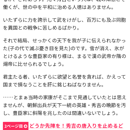
働くが、世の中を平和に治める人徳はありません。
いたずらに力を誇示して武をけがし、百万にも及ぶ同胞
を異国との戦争に苦しめるばかり。
それで結局、せっかくの天下を我が子に伝えられなかっ
た(子の代で滅ぶ憂き目を見た)のです。雪が消え、氷が
とけるような豊臣家の有り様は、まるで漢の武帝か隋の
煬帝に比せられるでしょう。
君主たる者、いたずらに欲望と名誉を貪れば、かえって
国まで損なうことを肝に銘じねばなりません。
……とまぁ当時の家康がそこまで見通していたとは思え
ませんが、朝鮮出兵が天下一統の英雄・秀吉の晩節を汚
し、豊臣家に斜陽を兆したのは間違いないでしょう。
どうか先陣を！秀吉の唐入りを止めるど
2ページ目