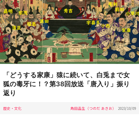
「どうする家康」猿に続いて、白兎まで女
狐の毒牙に！？第38回放送「唐入り」振り
返り
歴史・文化
角田晶生（つのだ あきお）
2023/10/09