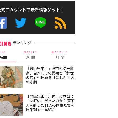
公式アカウントで最新情報ゲット！
ランキング
KING
ILY
WEEKLY
MONTHLY
4時間
週 間
月 間
『豊臣兄弟！』お市と柴田勝
家、自刃しての最期と「辞世
の句」…運命を共にした２人
の悲劇
【豊臣兄弟！】秀吉は本当に
「女狂い」だったのか？ 天下
人を彩った11人の側室たちを
時系列で一挙紹介