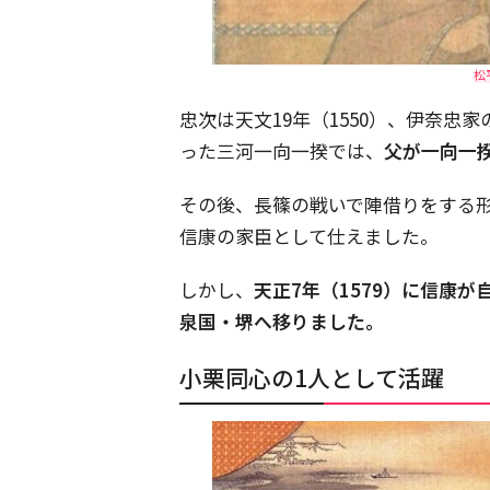
松
忠次は天文19年（1550）、伊奈忠家
った三河一向一揆では、
父が一向一
その後、長篠の戦いで陣借りをする
信康の家臣として仕えました。
しかし、
天正7年（1579）に信康
泉国・堺へ移りました。
小栗同心の1人として活躍