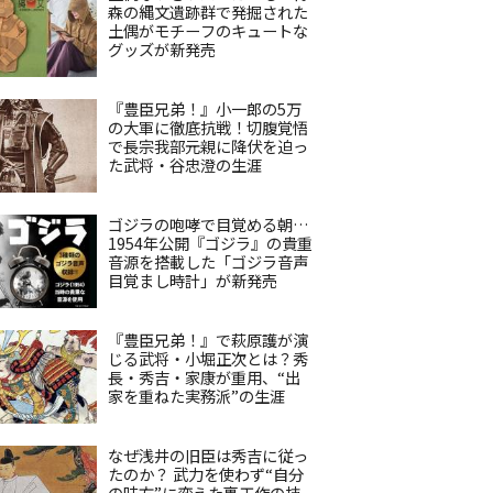
森の縄文遺跡群で発掘された
土偶がモチーフのキュートな
グッズが新発売
『豊臣兄弟！』小一郎の5万
の大軍に徹底抗戦！切腹覚悟
で長宗我部元親に降伏を迫っ
た武将・谷忠澄の生涯
ゴジラの咆哮で目覚める朝…
1954年公開『ゴジラ』の貴重
音源を搭載した「ゴジラ音声
目覚まし時計」が新発売
『豊臣兄弟！』で萩原護が演
じる武将・小堀正次とは？秀
長・秀吉・家康が重用、“出
家を重ねた実務派”の生涯
なぜ浅井の旧臣は秀吉に従っ
たのか？ 武力を使わず“自分
の味方”に変えた裏工作の技