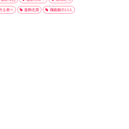
光る君へ
葛飾北斎
鎌倉殿の13人