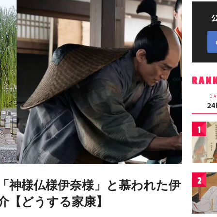
RAN
DA
2
1
2
「神様仏様伊奈様」と慕われた伊
介【どうする家康】