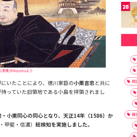
20
川家康/Wikipediaより
戦
堺にいたことにより、徳川家臣の
小栗吉忠
と共に
が持っていた旧領地である小島を拝領されまし
織
・小栗同心の同心となり、天正14年（1586）か
・甲斐・信濃）
総検知を実施しました。