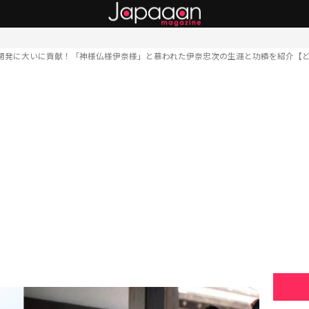
開発に大いに貢献！「神様仏様伊奈様」と慕われた伊奈忠次の生涯と功績を紹介【