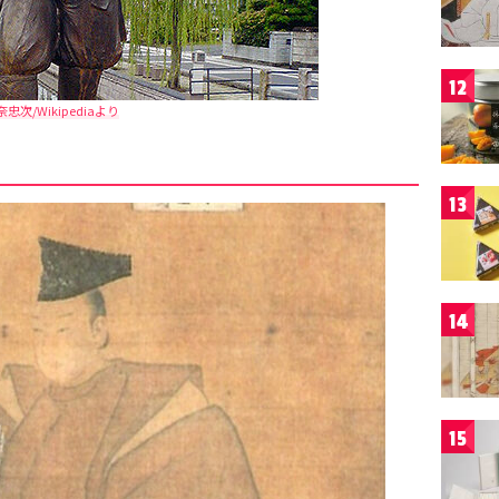
12
奈忠次/Wikipediaより
13
14
15