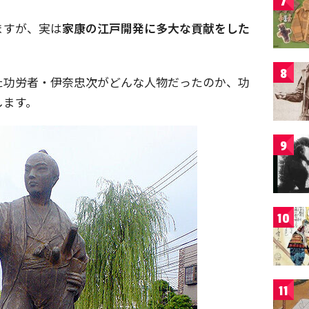
7
ますが、実は
家康の江戸開発に多大な貢献をした
8
た功労者・伊奈忠次がどんな人物だったのか、功
します。
9
10
11