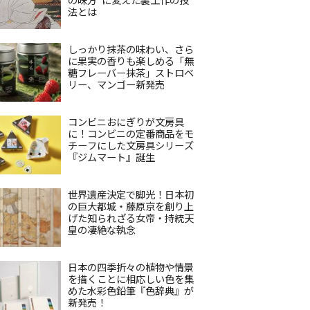
法とは
しっかり抹茶の味わい、さら
に果実の香りも楽しめる「無
糖フレーバー抹茶」ストロベ
リー、マンゴー新発売
コンビニおにぎりが文房具
に！コンビニの定番商品をモ
チーフにした文房具シリーズ
『ジムマート』誕生
世界遺産決定で脚光！日本初
の巨大都城・藤原京を創り上
げた知られざる女帝・持統天
皇の凄絶な執念
日本の四季折々の植物や情景
を描くことに相応しい色を集
めた水彩色鉛筆『色辞典』が
新発売！