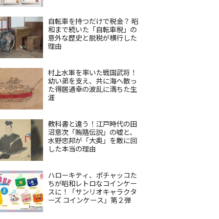
自転車を持つだけで税金？ 昭
和まで続いた「自転車税」の
意外な歴史と脱税が横行した
理由
村上水軍を率いた戦国武将！
幼い弟を支え、共に海へ散っ
た得居通幸の波乱に満ちた生
涯
教科書と違う！江戸時代の田
沼意次「賄賂伝説」の嘘と、
水野忠邦が「大奥」を敵に回
した本当の理由
ハローキティ、ポチャッコた
ちが昭和レトロなコインケー
スに！「サンリオキャラクタ
ーズ コインケース」第２弾