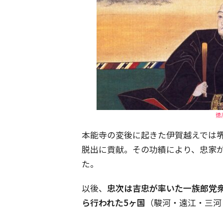
徳
本能寺の変後に起きた伊賀越えでは
脱出に貢献。その功績により、忠家
た。
以後、
忠次は吉忠が率いた一族郎党衆
ら行われた5ヶ国
（駿河・遠江・三河