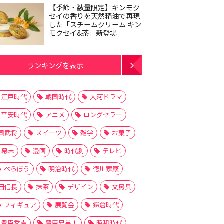
【季節・数量限定】キンモク
セイの香りを天然精油で再現
した「スチームクリーム キン
モクセイ&茶」新登場
ランキングを表示
江戸時代
戦国時代
大河ドラマ
平安時代
アニメ
ロングセラー
国武将
スイーツ
雑学
お菓子
幕末
漫画
時代劇
テレビ
べらぼう
明治時代
徳川家康
田信長
抹茶
デザイン
文房具
フィギュア
展覧会
鎌倉時代
豊臣秀吉
豊臣兄弟！
昭和時代