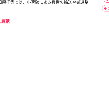
た小田原征伐では、小荷駄による兵糧の輸送や街道整
に貢献