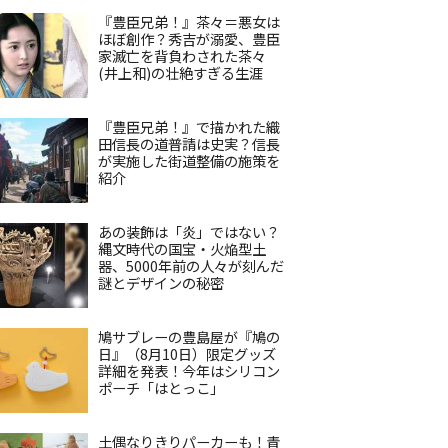
『豊臣兄弟！』茶々＝悪女は
ほぼ創作？秀吉が溺愛、豊臣
家滅亡を背負わされた茶々
(井上和)の壮絶すぎる生涯
『豊臣兄弟！』で描かれた織
田信長の道普請は史実？信長
が実施した街道整備の施策を
紹介
あの装飾は「炎」ではない？
縄文時代の国宝・火焔型土
器、5000年前の人々が刻んだ
謎とデザインの秘密
鳩サブレーの豊島屋が『鳩の
日』（8月10日）限定グッズ
詳細を発表！今年はシリコン
ポーチ「はとっこ」
土偶なりきりパーカーも！青