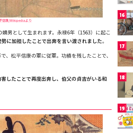
16
平信康/Wikipediaより
の嫡男として生まれます。永禄6年（1563）に起こ
揆勢に加担したことで出奔を言い渡されました
。
17
形で、松平信康の軍に従軍。功績を残したことで、
18
が自害したことで再度出奔し、伯父の貞吉がいる和
19