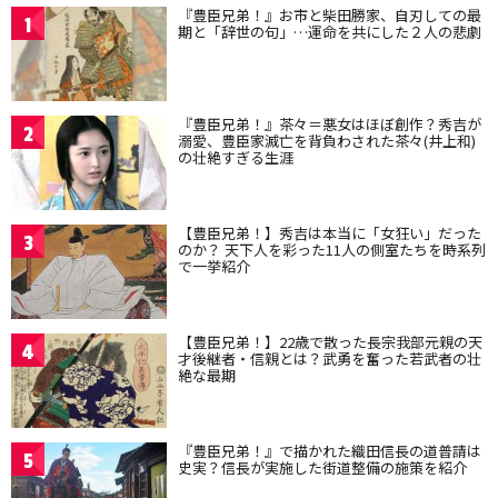
『豊臣兄弟！』お市と柴田勝家、自刃しての最
1
期と「辞世の句」…運命を共にした２人の悲劇
『豊臣兄弟！』茶々＝悪女はほぼ創作？秀吉が
2
溺愛、豊臣家滅亡を背負わされた茶々(井上和)
の壮絶すぎる生涯
【豊臣兄弟！】秀吉は本当に「女狂い」だった
3
のか？ 天下人を彩った11人の側室たちを時系列
で一挙紹介
【豊臣兄弟！】22歳で散った長宗我部元親の天
4
才後継者・信親とは？武勇を奮った若武者の壮
絶な最期
『豊臣兄弟！』で描かれた織田信長の道普請は
5
史実？信長が実施した街道整備の施策を紹介