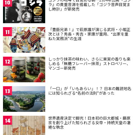
10
ラ』の貴重音源を搭載した「ゴジラ音声目覚ま
し時計」が新発売
『豊臣兄弟！』で萩原護が演じる武将・小堀正
11
次とは？秀長・秀吉・家康が重用、“出家を重
ねた実務派”の生涯
しっかり抹茶の味わい、さらに果実の香りも楽
12
しめる「無糖フレーバー抹茶」ストロベリー、
マンゴー新発売
「一口」が「いもあらい」！？ 日本の難読地名
13
には知られざる“名前の法則”があった
世界遺産決定で脚光！日本初の巨大都城・藤原
14
京を創り上げた知られざる女帝・持統天皇の凄
絶な執念