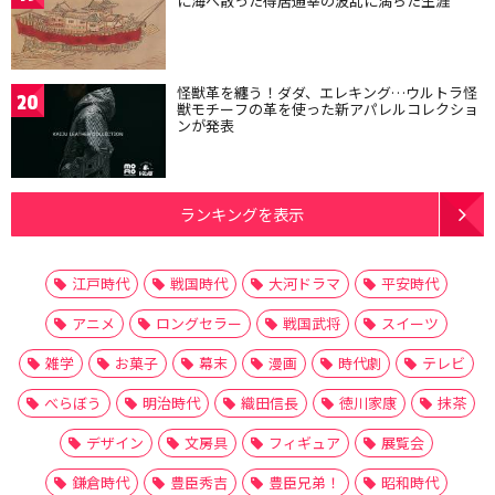
に海へ散った得居通幸の波乱に満ちた生涯
怪獣革を纏う！ダダ、エレキング…ウルトラ怪
20
獣モチーフの革を使った新アパレルコレクショ
ンが発表
ランキングを表示
江戸時代
戦国時代
大河ドラマ
平安時代
アニメ
ロングセラー
戦国武将
スイーツ
雑学
お菓子
幕末
漫画
時代劇
テレビ
べらぼう
明治時代
織田信長
徳川家康
抹茶
デザイン
文房具
フィギュア
展覧会
鎌倉時代
豊臣秀吉
豊臣兄弟！
昭和時代