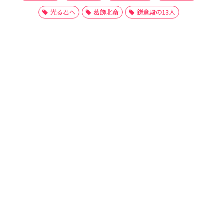
光る君へ
葛飾北斎
鎌倉殿の13人