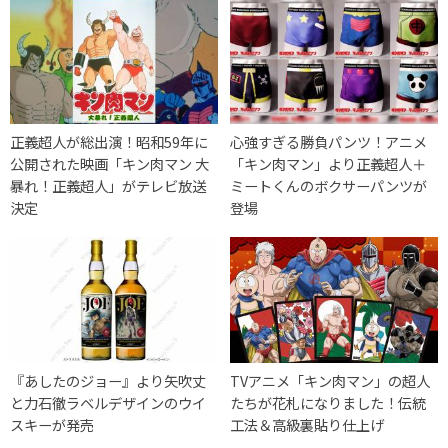
正義超人が総出演！昭和59年に
心強すぎる勝負パンツ！アニメ
公開された映画「キン肉マン 大
「キン肉マン」より正義超人＋
暴れ！正義超人」がテレビ放送
ミートくんのボクサーパンツが
決定
登場
『あしたのジョー』より矢吹丈
TVアニメ「キン肉マン」の超人
と力石徹ラベルデザインのウイ
たちが花札になりました！伝統
スキーが発売
工法＆高級裏貼り仕上げ