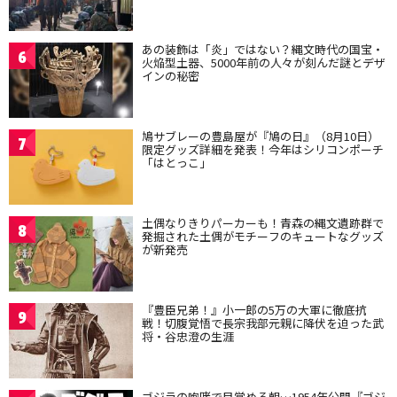
あの装飾は「炎」ではない？縄文時代の国宝・
6
火焔型土器、5000年前の人々が刻んだ謎とデザ
インの秘密
鳩サブレーの豊島屋が『鳩の日』（8月10日）
7
限定グッズ詳細を発表！今年はシリコンポーチ
「はとっこ」
土偶なりきりパーカーも！青森の縄文遺跡群で
8
発掘された土偶がモチーフのキュートなグッズ
が新発売
『豊臣兄弟！』小一郎の5万の大軍に徹底抗
9
戦！切腹覚悟で長宗我部元親に降伏を迫った武
将・谷忠澄の生涯
ゴジラの咆哮で目覚める朝…1954年公開『ゴジ