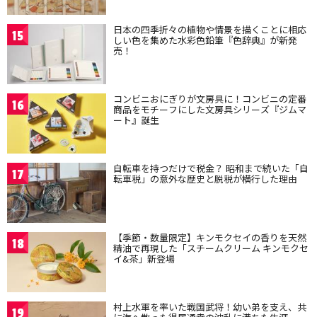
日本の四季折々の植物や情景を描くことに相応
15
しい色を集めた水彩色鉛筆『色辞典』が新発
売！
コンビニおにぎりが文房具に！コンビニの定番
16
商品をモチーフにした文房具シリーズ『ジムマ
ート』誕生
自転車を持つだけで税金？ 昭和まで続いた「自
17
転車税」の意外な歴史と脱税が横行した理由
【季節・数量限定】キンモクセイの香りを天然
18
精油で再現した「スチームクリーム キンモクセ
イ&茶」新登場
村上水軍を率いた戦国武将！幼い弟を支え、共
19