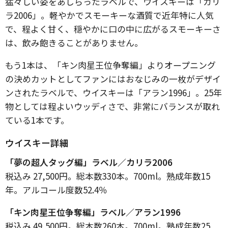
猛々しい姿をあしらったラベルで、ウイスキーは「カリ
ラ2006」。軽やかでスモーキーな酒質で近年特に人気
で、程よく甘く、穏やかに口の中に広がるスモーキーさ
は、飲み飽きることがありません。
もう1本は、「キン肉星王位争奪編」よりオープニング
の決めカットとしてファンにはおなじみの一枚がデザイ
ンされたラベルで、ウイスキーは「アラン1996」。25年
物としては程よいウッディさで、非常にバランスが取れ
ている1本です。
ウイスキー詳細
「夢の超人タッグ編」ラベル／カリラ2006
税込み 27,500円。総本数330本。700ml。熟成年数15
年。アルコール度数52.4％
「キン肉星王位争奪編」ラベル／アラン1996
税込み 49,500円。総本数260本。700ml。熟成年数25