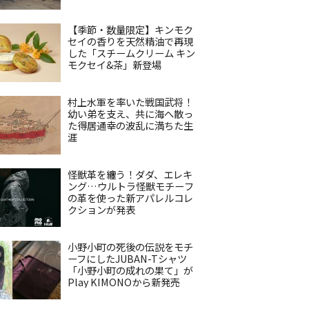
【季節・数量限定】キンモク
セイの香りを天然精油で再現
した「スチームクリーム キン
モクセイ&茶」新登場
村上水軍を率いた戦国武将！
幼い弟を支え、共に海へ散っ
た得居通幸の波乱に満ちた生
涯
怪獣革を纏う！ダダ、エレキ
ング…ウルトラ怪獣モチーフ
の革を使った新アパレルコレ
クションが発表
小野小町の死後の伝説をモチ
ーフにしたJUBAN-Tシャツ
「小野小町の成れの果て」が
Play KIMONOから新発売