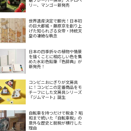
リー、マンゴー新発売
世界遺産決定で脚光！日本初
の巨大都城・藤原京を創り上
げた知られざる女帝・持統天
皇の凄絶な執念
日本の四季折々の植物や情景
を描くことに相応しい色を集
めた水彩色鉛筆『色辞典』が
新発売！
コンビニおにぎりが文房具
に！コンビニの定番商品をモ
チーフにした文房具シリーズ
『ジムマート』誕生
自転車を持つだけで税金？ 昭
和まで続いた「自転車税」の
意外な歴史と脱税が横行した
理由