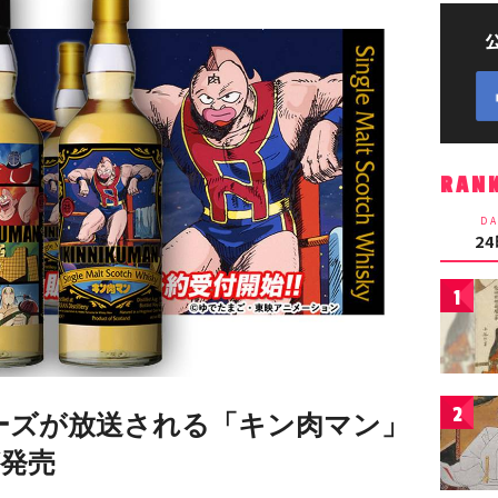
RAN
DA
2
1
2
リーズが放送される「キン肉マン」
発売