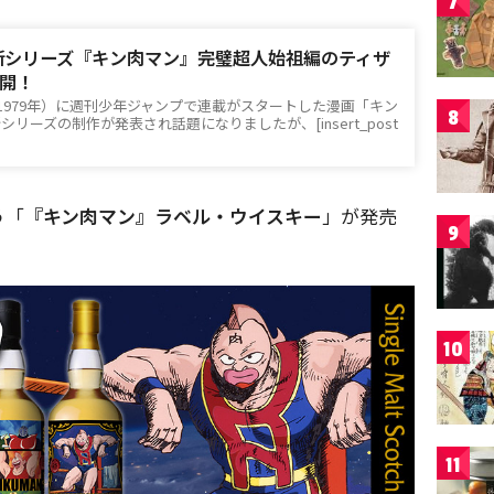
7
新シリーズ『キン肉マン』完璧超人始祖編のティザ
開！
（1979年）に週刊少年ジャンプで連載がスタートした漫画「キン
8
リーズの制作が発表され話題になりましたが、[insert_post
う「
『キン肉マン』ラベル・ウイスキー
」が発売
9
10
11