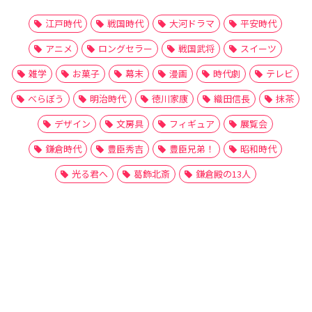
江戸時代
戦国時代
大河ドラマ
平安時代
アニメ
ロングセラー
戦国武将
スイーツ
雑学
お菓子
幕末
漫画
時代劇
テレビ
べらぼう
明治時代
徳川家康
織田信長
抹茶
デザイン
文房具
フィギュア
展覧会
鎌倉時代
豊臣秀吉
豊臣兄弟！
昭和時代
光る君へ
葛飾北斎
鎌倉殿の13人