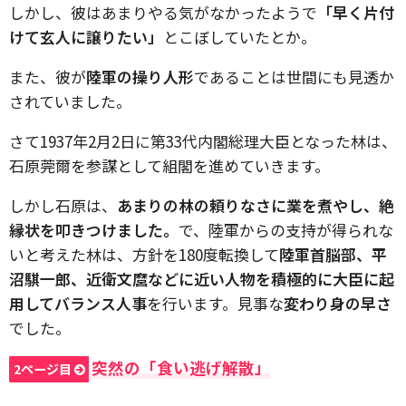
しかし、彼はあまりやる気がなかったようで
「早く片付
けて玄人に譲りたい」
とこぼしていたとか。
また、彼が
陸軍の操り人形
であることは世間にも見透か
されていました。
さて1937年2月2日に第33代内閣総理大臣となった林は、
石原莞爾を参謀として組閣を進めていきます。
しかし石原は、
あまりの林の頼りなさに業を煮やし、絶
縁状を叩きつけました。
で、陸軍からの支持が得られな
いと考えた林は、方針を180度転換して
陸軍首脳部、平
沼騏一郎、近衛文麿などに近い人物を積極的に大臣に起
用してバランス人事
を行います。見事な
変わり身の早さ
でした。
突然の「食い逃げ解散」
2ページ目