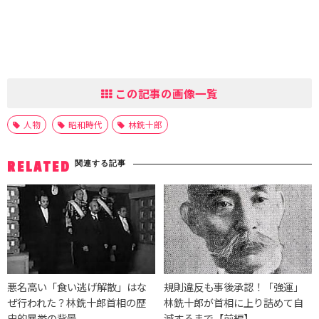
この記事の画像一覧
人物
昭和時代
林銑十郎
関連する記事
RELATED
悪名高い「食い逃げ解散」はな
規則違反も事後承認！「強運」
ぜ行われた？林銑十郎首相の歴
林銑十郎が首相に上り詰めて自
史的暴挙の背景
滅するまで【前編】