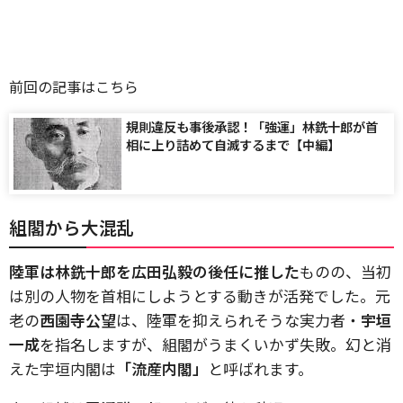
前回の記事はこちら
規則違反も事後承認！「強運」林銑十郎が首
相に上り詰めて自滅するまで【中編】
組閣から大混乱
陸軍は林銑十郎を広田弘毅の後任に推した
ものの、当初
は別の人物を首相にしようとする動きが活発でした。元
老の
西園寺公望
は、陸軍を抑えられそうな実力者・
宇垣
一成
を指名しますが、組閣がうまくいかず失敗。幻と消
えた宇垣内閣は
「流産内閣」
と呼ばれます。