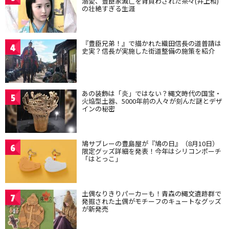
溺愛、豊臣家滅亡を背負わされた茶々(井上和)
の壮絶すぎる生涯
『豊臣兄弟！』で描かれた織田信長の道普請は
4
史実？信長が実施した街道整備の施策を紹介
あの装飾は「炎」ではない？縄文時代の国宝・
5
火焔型土器、5000年前の人々が刻んだ謎とデザ
インの秘密
鳩サブレーの豊島屋が『鳩の日』（8月10日）
6
限定グッズ詳細を発表！今年はシリコンポーチ
「はとっこ」
土偶なりきりパーカーも！青森の縄文遺跡群で
7
発掘された土偶がモチーフのキュートなグッズ
が新発売