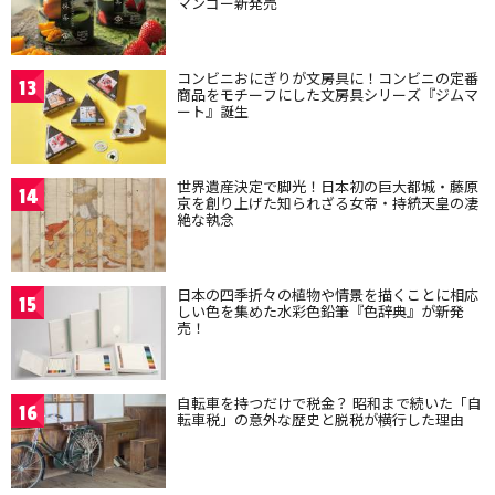
マンゴー新発売
コンビニおにぎりが文房具に！コンビニの定番
13
商品をモチーフにした文房具シリーズ『ジムマ
ート』誕生
世界遺産決定で脚光！日本初の巨大都城・藤原
14
京を創り上げた知られざる女帝・持統天皇の凄
絶な執念
日本の四季折々の植物や情景を描くことに相応
15
しい色を集めた水彩色鉛筆『色辞典』が新発
売！
自転車を持つだけで税金？ 昭和まで続いた「自
16
転車税」の意外な歴史と脱税が横行した理由