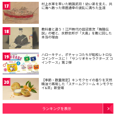
村上水軍を率いた戦国武将！幼い弟を支え、共
17
に海へ散った得居通幸の波乱に満ちた生涯
教科書と違う！江戸時代の田沼意次「賄賂伝
18
説」の嘘と、水野忠邦が「大奥」を敵に回した
本当の理由
ハローキティ、ポチャッコたちが昭和レトロな
19
コインケースに！「サンリオキャラクターズ コ
インケース」第２弾
【季節・数量限定】キンモクセイの香りを天然
20
精油で再現した「スチームクリーム キンモクセ
イ&茶」新登場
ランキングを表示