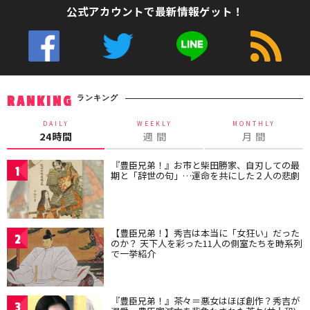
公式アカウントで最新情報ゲット！
ランキング
RANKING
DAILY
WEEKLY
MONTHLY
24時間
週 間
月 間
『豊臣兄弟！』お市と柴田勝家、自刃しての最
1
期と「辞世の句」…運命を共にした２人の悲劇
【豊臣兄弟！】秀吉は本当に「女狂い」だった
2
のか？ 天下人を彩った11人の側室たちを時系列
で一挙紹介
『豊臣兄弟！』茶々＝悪女はほぼ創作？秀吉が
3