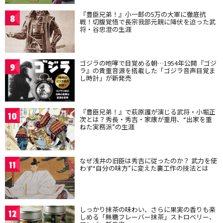
『豊臣兄弟！』小一郎の5万の大軍に徹底抗
8
戦！切腹覚悟で長宗我部元親に降伏を迫った武
将・谷忠澄の生涯
ゴジラの咆哮で目覚める朝…1954年公開『ゴジ
9
ラ』の貴重音源を搭載した「ゴジラ音声目覚ま
し時計」が新発売
『豊臣兄弟！』で萩原護が演じる武将・小堀正
10
次とは？秀長・秀吉・家康が重用、“出家を重
ねた実務派”の生涯
なぜ浅井の旧臣は秀吉に従ったのか？ 武力を使
11
わず“自分の味方”に変えた裏工作の技法とは
しっかり抹茶の味わい、さらに果実の香りも楽
12
しめる「無糖フレーバー抹茶」ストロベリー、