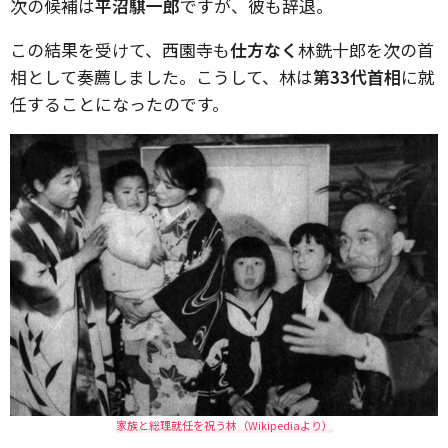
次の候補は
平沼騏一郎
ですが、彼も辞退。
この結果を受けて、西園寺も
仕方なく
林銑十郎を次の首
相として奏薦しました。こうして、林は
第33代首相
に就
任することになったのです。
家族と総理就任を祝う林（Wikipediaより）