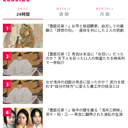
DAILY
WEEKLY
MONTHLY
24時間
週 間
月 間
『豊臣兄弟！』お市と柴田勝家、自刃しての最
1
期と「辞世の句」…運命を共にした２人の悲劇
【豊臣兄弟！】秀吉は本当に「女狂い」だった
2
のか？ 天下人を彩った11人の側室たちを時系列
で一挙紹介
なぜ浅井の旧臣は秀吉に従ったのか？ 武力を使
3
わず“自分の味方”に変えた裏工作の技法とは
『豊臣兄弟！』後半の鍵を握る「浅井三姉妹」
4
茶々・初・江——秀吉に翻弄された波乱の生涯