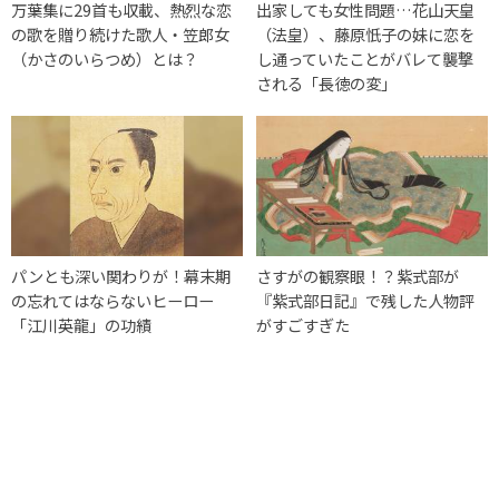
万葉集に29首も収載、熱烈な恋
出家しても女性問題…花山天皇
の歌を贈り続けた歌人・笠郎女
（法皇）、藤原忯子の妹に恋を
（かさのいらつめ）とは？
し通っていたことがバレて襲撃
される「長徳の変」
パンとも深い関わりが！幕末期
さすがの観察眼！？紫式部が
の忘れてはならないヒーロー
『紫式部日記』で残した人物評
「江川英龍」の功績
がすごすぎた