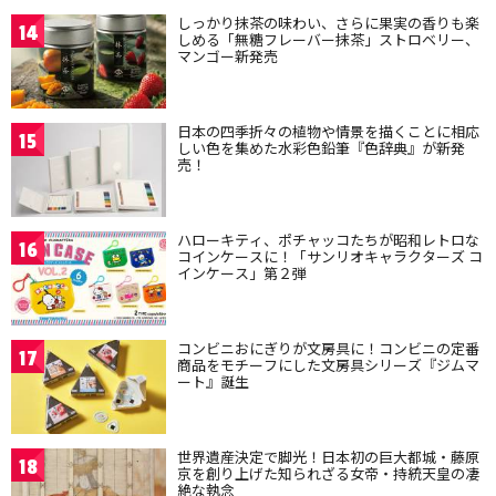
しっかり抹茶の味わい、さらに果実の香りも楽
14
しめる「無糖フレーバー抹茶」ストロベリー、
マンゴー新発売
日本の四季折々の植物や情景を描くことに相応
15
しい色を集めた水彩色鉛筆『色辞典』が新発
売！
ハローキティ、ポチャッコたちが昭和レトロな
16
コインケースに！「サンリオキャラクターズ コ
インケース」第２弾
コンビニおにぎりが文房具に！コンビニの定番
17
商品をモチーフにした文房具シリーズ『ジムマ
ート』誕生
世界遺産決定で脚光！日本初の巨大都城・藤原
18
京を創り上げた知られざる女帝・持統天皇の凄
絶な執念