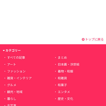
トップに戻る
カテゴリー
すべての記事
まとめ
アート
日本画・浮世絵
ファッション
着物・和服
雑貨・インテリア
和雑貨
グルメ
和菓子
観光・地域
エンタメ
暮らし
歴史・文化
古写真