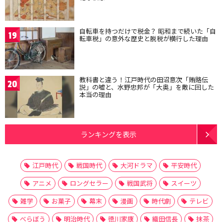
自転車を持つだけで税金？ 昭和まで続いた「自
19
転車税」の意外な歴史と脱税が横行した理由
教科書と違う！江戸時代の田沼意次「賄賂伝
20
説」の嘘と、水野忠邦が「大奥」を敵に回した
本当の理由
ランキングを表示
江戸時代
戦国時代
大河ドラマ
平安時代
アニメ
ロングセラー
戦国武将
スイーツ
雑学
お菓子
幕末
漫画
時代劇
テレビ
べらぼう
明治時代
徳川家康
織田信長
抹茶