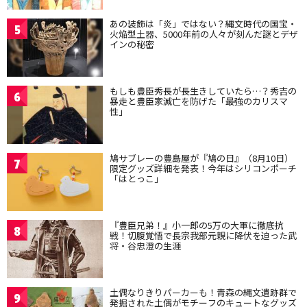
あの装飾は「炎」ではない？縄文時代の国宝・
5
火焔型土器、5000年前の人々が刻んだ謎とデザ
インの秘密
もしも豊臣秀長が長生きしていたら…？秀吉の
6
暴走と豊臣家滅亡を防げた「最強のカリスマ
性」
鳩サブレーの豊島屋が『鳩の日』（8月10日）
7
限定グッズ詳細を発表！今年はシリコンポーチ
「はとっこ」
『豊臣兄弟！』小一郎の5万の大軍に徹底抗
8
戦！切腹覚悟で長宗我部元親に降伏を迫った武
将・谷忠澄の生涯
土偶なりきりパーカーも！青森の縄文遺跡群で
9
発掘された土偶がモチーフのキュートなグッズ