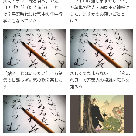
大河ドラマ「光る君へ」で注
「ワイロは渡しますから……」
目！「打毬（だきゅう）」と
万葉集の歌人・湯原王が神様に
は？平安時代には宮中の年中行
した、まさかのお願いごとと
事にもなっていた
は？
「鮎子」とはいったい何？万葉
恋しくてたまらない……「恋忘
集の甘酸っぱい恋の歌を楽しも
れ貝」で万葉人の複雑な恋心を
う
知ろう