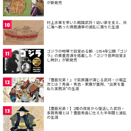
が新発売
村上水軍を率いた戦国武将！幼い弟を支え、共
10
に海へ散った得居通幸の波乱に満ちた生涯
ゴジラの咆哮で目覚める朝…1954年公開『ゴジ
11
ラ』の貴重音源を搭載した「ゴジラ音声目覚ま
し時計」が新発売
『豊臣兄弟！』で萩原護が演じる武将・小堀正
12
次とは？秀長・秀吉・家康が重用、“出家を重
ねた実務派”の生涯
【豊臣兄弟！】2度の改易から復活した武将・
13
多賀秀種とは？豊臣秀長に仕えた半年間と波乱
の生涯