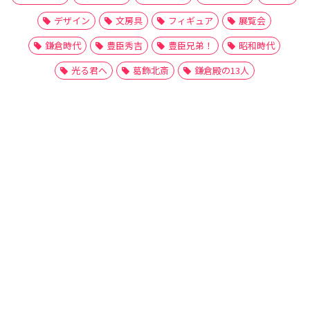
デザイン
文房具
フィギュア
展覧会
鎌倉時代
豊臣秀吉
豊臣兄弟！
昭和時代
光る君へ
葛飾北斎
鎌倉殿の13人