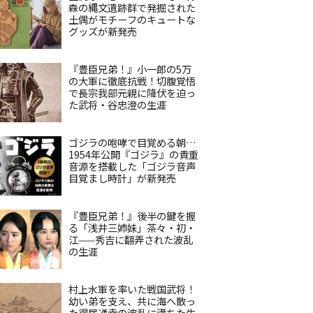
森の縄文遺跡群で発掘された
土偶がモチーフのキュートな
グッズが新発売
『豊臣兄弟！』小一郎の5万
の大軍に徹底抗戦！切腹覚悟
で長宗我部元親に降伏を迫っ
た武将・谷忠澄の生涯
ゴジラの咆哮で目覚める朝…
1954年公開『ゴジラ』の貴重
音源を搭載した「ゴジラ音声
目覚まし時計」が新発売
『豊臣兄弟！』後半の鍵を握
る「浅井三姉妹」茶々・初・
江——秀吉に翻弄された波乱
の生涯
村上水軍を率いた戦国武将！
幼い弟を支え、共に海へ散っ
た得居通幸の波乱に満ちた生