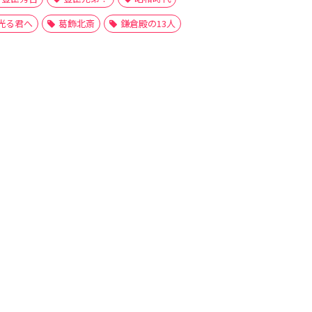
光る君へ
葛飾北斎
鎌倉殿の13人