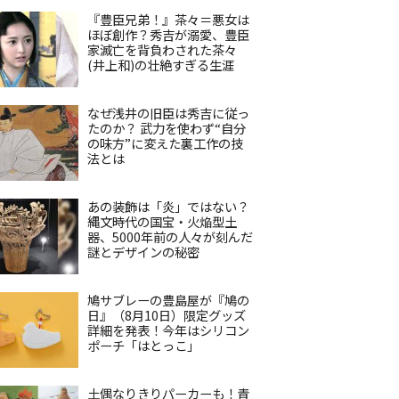
『豊臣兄弟！』茶々＝悪女は
ほぼ創作？秀吉が溺愛、豊臣
家滅亡を背負わされた茶々
(井上和)の壮絶すぎる生涯
なぜ浅井の旧臣は秀吉に従っ
たのか？ 武力を使わず“自分
の味方”に変えた裏工作の技
法とは
あの装飾は「炎」ではない？
縄文時代の国宝・火焔型土
器、5000年前の人々が刻んだ
謎とデザインの秘密
鳩サブレーの豊島屋が『鳩の
日』（8月10日）限定グッズ
詳細を発表！今年はシリコン
ポーチ「はとっこ」
土偶なりきりパーカーも！青