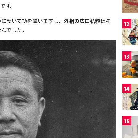
です。
手に動いて功を競いますし、外相の広田弘毅はそ
12
せんでした。
13
14
15