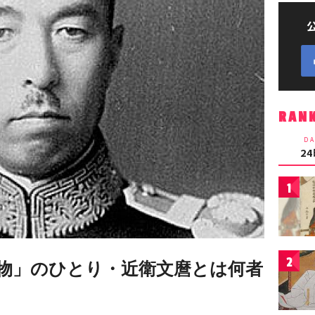
RAN
DA
2
1
2
物」のひとり・近衛文麿とは何者