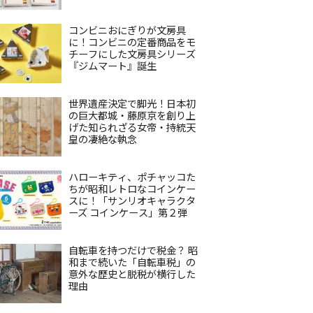
コンビニおにぎりが文房具
に！コンビニの定番商品をモ
チーフにした文房具シリーズ
『ジムマート』誕生
世界遺産決定で脚光！日本初
の巨大都城・藤原京を創り上
げた知られざる女帝・持統天
皇の凄絶な執念
ハローキティ、ポチャッコた
ちが昭和レトロなコインケー
スに！「サンリオキャラクタ
ーズ コインケース」第２弾
自転車を持つだけで税金？ 昭
和まで続いた「自転車税」の
意外な歴史と脱税が横行した
理由