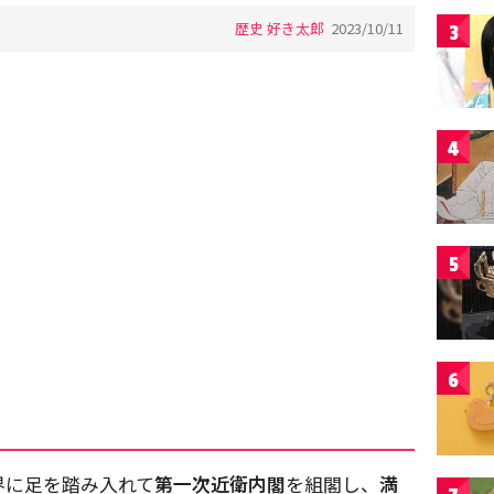
歴史 好き太郎
2023/10/11
3
4
5
6
界に足を踏み入れて
第一次近衛内閣
を組閣し、
満