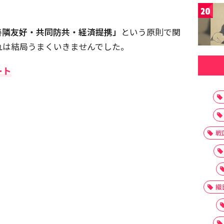
20
善隣友好・共同防共・経済提携」
という原則で関
れは結局うまくいきませんでした。
ート
戦
織