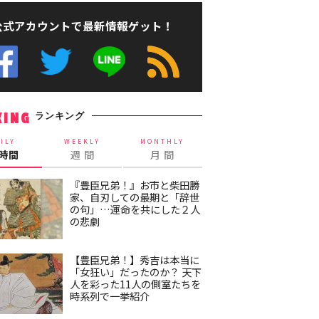
公式アカウントで最新情報ゲット！
ランキング
KING
ILY
WEEKLY
MONTHLY
4時間
週 間
月 間
『豊臣兄弟！』お市と柴田勝
家、自刃しての最期と「辞世
の句」…運命を共にした２人
の悲劇
【豊臣兄弟！】秀吉は本当に
「女狂い」だったのか？ 天下
人を彩った11人の側室たちを
時系列で一挙紹介