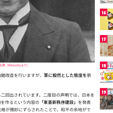
16
17
弘毅（Wikipediaより）
18
内閣改造を行いますが、
軍に毅然とした態度を示
19
も二回出されています。二度目の声明では、日本を
圏を作るという内容の
「東亜新秩序建設」
を発表
性格が微妙にずらされたことで、和平の余地がで