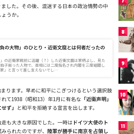
7
きました。その後、混迷する日本の政治情勢の中
しょうか。
8
負の大物」のひとり・近衛文麿とは何者だったの
頭」の近衛家戦前に活躍（？）した近衛文麿は家柄よし、見た
9
三拍子揃った人物で、首相には二度指名され内閣を三度組閣し
治家」と言って差し支えないでし…
始まります。早めに和平にこぎつけるという選択肢
10
て1938（昭和13）年1月に有名な
「近衛声明」
にせず」
と和平を拒絶する宣言を出します。
独走も大きな原因でした。一時は
ドイツ大使のト
11
試みられたのですが、
陸軍が勝手に南京を占領し