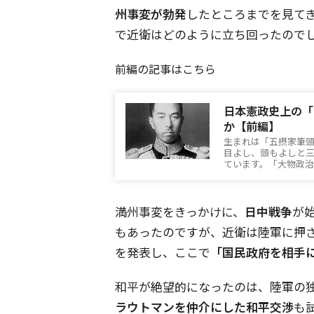
州事変が勃発
したところまでを見て
で近衛はどのように立ち回ったので
前編の記事はこちら
日本憲政史上の「
か【前編】
生まれは「五摂家筆
目よし、頭もよしと
ています。「大物政
満州事変をきっかけに、
日中戦争
が
もあったのですが、近衛は陸軍に押され
を発表し、ここで
「国民政府を相手
和平が絶望的になったのは、陸軍の
ラウトマンを仲介にした和平交渉
も