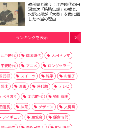
教科書と違う！江戸時代の田
沼意次「賄賂伝説」の嘘と、
水野忠邦が「大奥」を敵に回
した本当の理由
ランキングを表示
江戸時代
戦国時代
大河ドラマ
平安時代
アニメ
ロングセラー
国武将
スイーツ
雑学
お菓子
幕末
漫画
時代劇
テレビ
べらぼう
明治時代
徳川家康
田信長
抹茶
デザイン
文房具
フィギュア
展覧会
鎌倉時代
豊臣秀吉
豊臣兄弟！
昭和時代