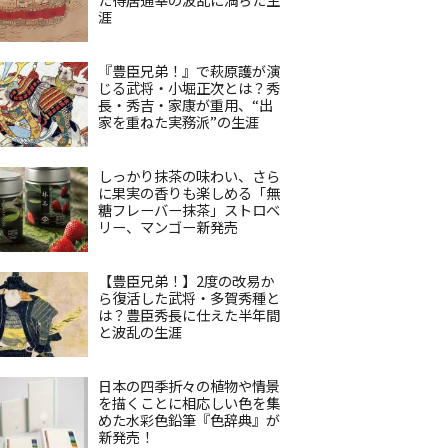
涯
『豊臣兄弟！』で萩原護が演
じる武将・小堀正次とは？秀
長・秀吉・家康が重用、“出
家を重ねた実務派”の生涯
しっかり抹茶の味わい、さら
に果実の香りも楽しめる「無
糖フレーバー抹茶」ストロベ
リー、マンゴー新発売
【豊臣兄弟！】2度の改易か
ら復活した武将・多賀秀種と
は？豊臣秀長に仕えた半年間
と波乱の生涯
日本の四季折々の植物や情景
を描くことに相応しい色を集
めた水彩色鉛筆『色辞典』が
新発売！