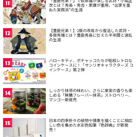
『豊臣兄弟！』で萩原護が演じる武将・小堀正
11
次とは？秀長・秀吉・家康が重用、“出家を重
ねた実務派”の生涯
【豊臣兄弟！】2度の改易から復活した武将・
12
多賀秀種とは？豊臣秀長に仕えた半年間と波乱
の生涯
ハローキティ、ポチャッコたちが昭和レトロな
13
コインケースに！「サンリオキャラクターズ コ
インケース」第２弾
しっかり抹茶の味わい、さらに果実の香りも楽
14
しめる「無糖フレーバー抹茶」ストロベリー、
マンゴー新発売
日本の四季折々の植物や情景を描くことに相応
15
しい色を集めた水彩色鉛筆『色辞典』が新発
売！