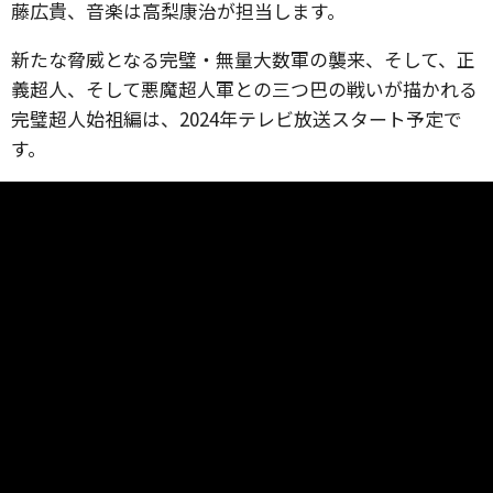
藤広貴、音楽は高梨康治が担当します。
新たな脅威となる完璧・無量大数軍の襲来、そして、正
義超人、そして悪魔超人軍との三つ巴の戦いが描かれる
完璧超人始祖編は、2024年テレビ放送スタート予定で
す。