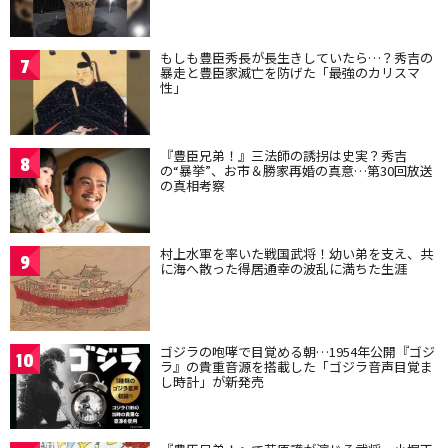
もしも豊臣秀長が長生きしていたら…？秀吉の
7
暴走と豊臣家滅亡を防げた「最強のカリスマ
性」
『豊臣兄弟！』三法師の誘拐は史実？秀吉
8
の“暴挙”、お市＆勝家再婚の真意…第30回放送
の真相考察
村上水軍を率いた戦国武将！幼い弟を支え、共
9
に海へ散った得居通幸の波乱に満ちた生涯
ゴジラの咆哮で目覚める朝…1954年公開『ゴジ
10
ラ』の貴重音源を搭載した「ゴジラ音声目覚ま
し時計」が新発売