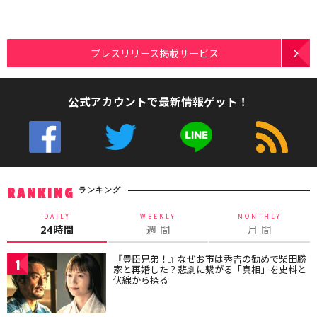
プレスリリース掲載サービス
公式アカウントで最新情報ゲット！
ランキング
RANKING
DAILY
WEEKLY
MONTHLY
24時間
週 間
月 間
『豊臣兄弟！』なぜお市は秀吉の勧めで柴田勝
1
家と再婚した？悲劇に繋がる「真相」を史料と
伏線から探る