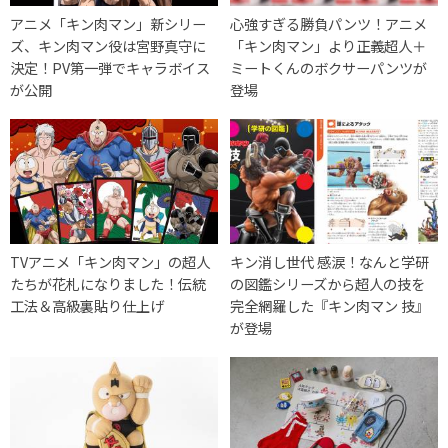
アニメ「キン肉マン」新シリー
心強すぎる勝負パンツ！アニメ
ズ、キン肉マン役は宮野真守に
「キン肉マン」より正義超人＋
決定！PV第一弾でキャラボイス
ミートくんのボクサーパンツが
が公開
登場
TVアニメ「キン肉マン」の超人
キン消し世代 感涙！なんと学研
たちが花札になりました！伝統
の図鑑シリーズから超人の技を
工法＆高級裏貼り仕上げ
完全網羅した『キン肉マン 技』
が登場