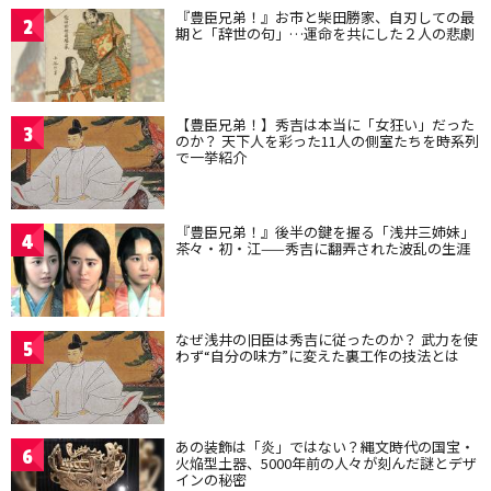
『豊臣兄弟！』お市と柴田勝家、自刃しての最
2
期と「辞世の句」…運命を共にした２人の悲劇
【豊臣兄弟！】秀吉は本当に「女狂い」だった
3
のか？ 天下人を彩った11人の側室たちを時系列
で一挙紹介
『豊臣兄弟！』後半の鍵を握る「浅井三姉妹」
4
茶々・初・江——秀吉に翻弄された波乱の生涯
なぜ浅井の旧臣は秀吉に従ったのか？ 武力を使
5
わず“自分の味方”に変えた裏工作の技法とは
あの装飾は「炎」ではない？縄文時代の国宝・
6
火焔型土器、5000年前の人々が刻んだ謎とデザ
インの秘密