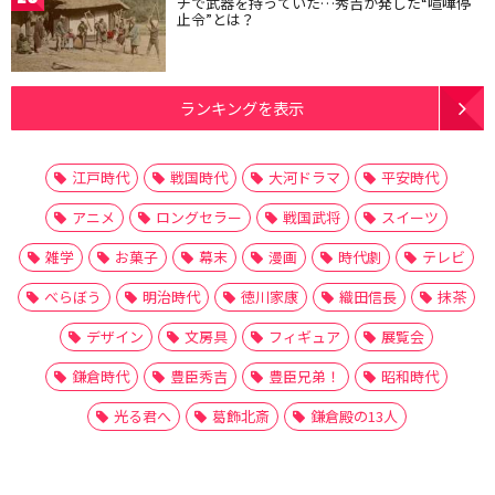
チで武器を持っていた…秀吉が発した“喧嘩停
止令”とは？
ランキングを表示
江戸時代
戦国時代
大河ドラマ
平安時代
アニメ
ロングセラー
戦国武将
スイーツ
雑学
お菓子
幕末
漫画
時代劇
テレビ
べらぼう
明治時代
徳川家康
織田信長
抹茶
デザイン
文房具
フィギュア
展覧会
鎌倉時代
豊臣秀吉
豊臣兄弟！
昭和時代
光る君へ
葛飾北斎
鎌倉殿の13人