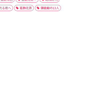
光る君へ
葛飾北斎
鎌倉殿の13人