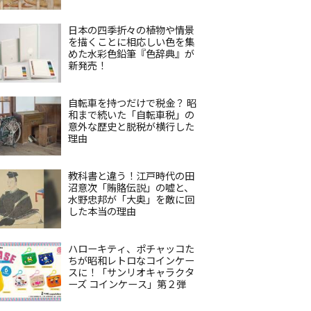
日本の四季折々の植物や情景
を描くことに相応しい色を集
めた水彩色鉛筆『色辞典』が
新発売！
自転車を持つだけで税金？ 昭
和まで続いた「自転車税」の
意外な歴史と脱税が横行した
理由
教科書と違う！江戸時代の田
沼意次「賄賂伝説」の嘘と、
水野忠邦が「大奥」を敵に回
した本当の理由
ハローキティ、ポチャッコた
ちが昭和レトロなコインケー
スに！「サンリオキャラクタ
ーズ コインケース」第２弾