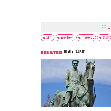
こ
戦争
昭和時代
玉音放送
終戦
関連する記事
RELATED