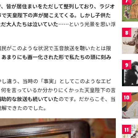
7
で、皆が居住まいをただして整列しており、ラジオ
声で天皇陛下の声が聞こえてくる。しかし子供た
ただ大人たちは泣いていた……
という光景を思い浮
8
国民がこのような状況で玉音放送を聴いたとは限
、あまりにも画一化された形で私たちの頭に刻み
9
少し違う、当時の「事実」としてこのようなエピ
、何を言っているか分かりにくかった天皇陛下の言
10
補助的な放送も続いていた
のです。だからこそ、当
理解できたのでした。
11