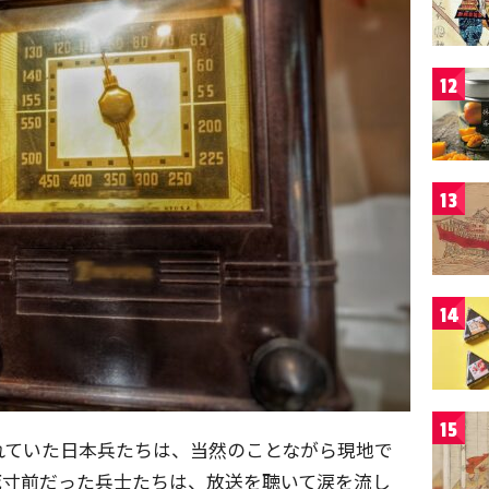
12
13
14
15
れていた日本兵たちは、当然のことながら現地で
死寸前だった兵士たちは、放送を聴いて涙を流し