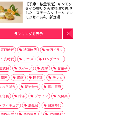
【季節・数量限定】キンモク
セイの香りを天然精油で再現
した「スチームクリーム キン
モクセイ&茶」新登場
ランキングを表示
江戸時代
戦国時代
大河ドラマ
平安時代
アニメ
ロングセラー
国武将
スイーツ
雑学
お菓子
幕末
漫画
時代劇
テレビ
べらぼう
明治時代
徳川家康
田信長
抹茶
デザイン
文房具
フィギュア
展覧会
鎌倉時代
豊臣秀吉
豊臣兄弟！
昭和時代