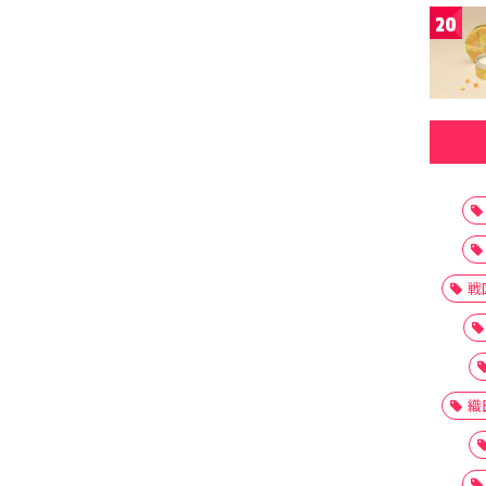
20
戦
織