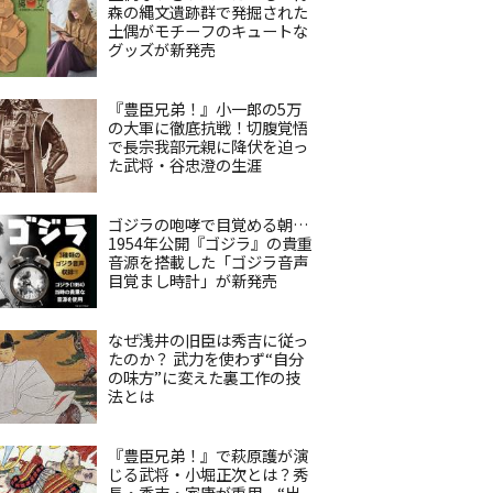
森の縄文遺跡群で発掘された
土偶がモチーフのキュートな
グッズが新発売
『豊臣兄弟！』小一郎の5万
の大軍に徹底抗戦！切腹覚悟
で長宗我部元親に降伏を迫っ
た武将・谷忠澄の生涯
ゴジラの咆哮で目覚める朝…
1954年公開『ゴジラ』の貴重
音源を搭載した「ゴジラ音声
目覚まし時計」が新発売
なぜ浅井の旧臣は秀吉に従っ
たのか？ 武力を使わず“自分
の味方”に変えた裏工作の技
法とは
『豊臣兄弟！』で萩原護が演
じる武将・小堀正次とは？秀
長・秀吉・家康が重用、“出