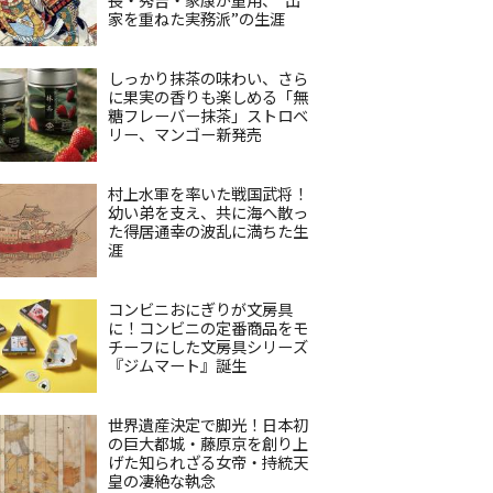
家を重ねた実務派”の生涯
しっかり抹茶の味わい、さら
に果実の香りも楽しめる「無
糖フレーバー抹茶」ストロベ
リー、マンゴー新発売
村上水軍を率いた戦国武将！
幼い弟を支え、共に海へ散っ
た得居通幸の波乱に満ちた生
涯
コンビニおにぎりが文房具
に！コンビニの定番商品をモ
チーフにした文房具シリーズ
『ジムマート』誕生
世界遺産決定で脚光！日本初
の巨大都城・藤原京を創り上
げた知られざる女帝・持統天
皇の凄絶な執念