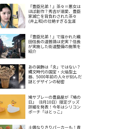
『豊臣兄弟！』茶々＝悪女は
ほぼ創作？秀吉が溺愛、豊臣
家滅亡を背負わされた茶々
(井上和)の壮絶すぎる生涯
『豊臣兄弟！』で描かれた織
田信長の道普請は史実？信長
が実施した街道整備の施策を
紹介
あの装飾は「炎」ではない？
縄文時代の国宝・火焔型土
器、5000年前の人々が刻んだ
謎とデザインの秘密
鳩サブレーの豊島屋が『鳩の
日』（8月10日）限定グッズ
詳細を発表！今年はシリコン
ポーチ「はとっこ」
土偶なりきりパーカーも！青