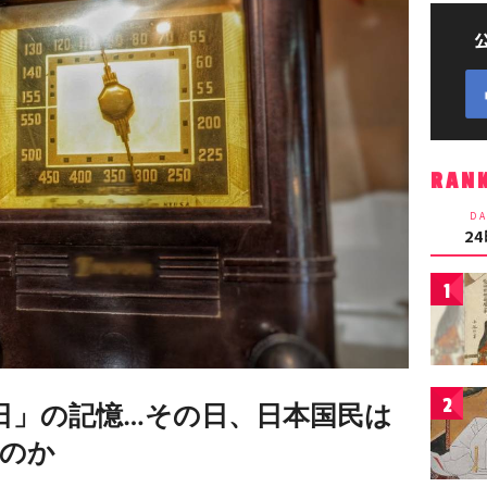
RAN
DA
2
1
2
5日」の記憶…その日、日本国民は
のか