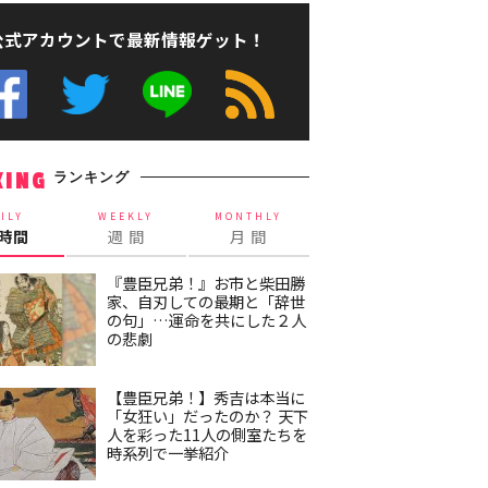
公式アカウントで最新情報ゲット！
ランキング
KING
ILY
WEEKLY
MONTHLY
4時間
週 間
月 間
『豊臣兄弟！』お市と柴田勝
家、自刃しての最期と「辞世
の句」…運命を共にした２人
の悲劇
【豊臣兄弟！】秀吉は本当に
「女狂い」だったのか？ 天下
人を彩った11人の側室たちを
時系列で一挙紹介