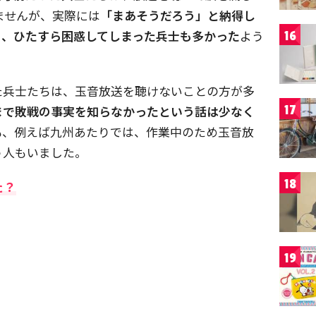
ませんが、実際には
「まあそうだろう」と納得し
り、ひたすら困惑してしまった兵士も多かった
よう
16
た兵士たちは、玉音放送を聴けないことの方が多
17
まで敗戦の事実を知らなかったという話は少なく
も、例えば九州あたりでは、作業中のため玉音放
う人もいました。
18
た？
19