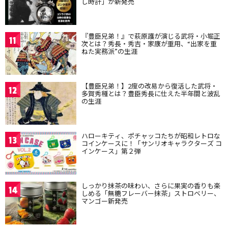
し時計」が新発売
『豊臣兄弟！』で萩原護が演じる武将・小堀正
11
次とは？秀長・秀吉・家康が重用、“出家を重
ねた実務派”の生涯
【豊臣兄弟！】2度の改易から復活した武将・
12
多賀秀種とは？豊臣秀長に仕えた半年間と波乱
の生涯
ハローキティ、ポチャッコたちが昭和レトロな
13
コインケースに！「サンリオキャラクターズ コ
インケース」第２弾
しっかり抹茶の味わい、さらに果実の香りも楽
14
しめる「無糖フレーバー抹茶」ストロベリー、
マンゴー新発売