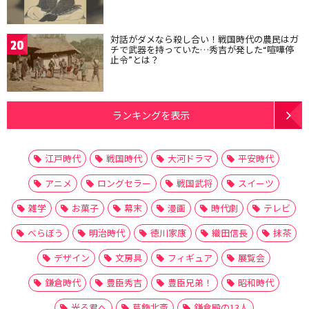
対話がダメなら殺し合い！戦国時代の農民はガ
20
チで武器を持っていた…秀吉が発した“喧嘩停
止令”とは？
ランキングを表示
江戸時代
戦国時代
大河ドラマ
平安時代
アニメ
ロングセラー
戦国武将
スイーツ
雑学
お菓子
幕末
漫画
時代劇
テレビ
べらぼう
明治時代
徳川家康
織田信長
抹茶
デザイン
文房具
フィギュア
展覧会
鎌倉時代
豊臣秀吉
豊臣兄弟！
昭和時代
光る君へ
葛飾北斎
鎌倉殿の13人