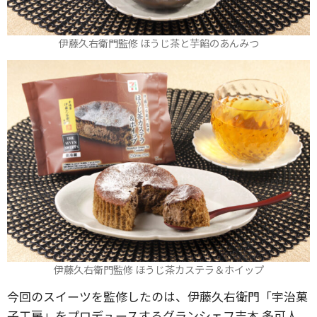
伊藤久右衛門監修 ほうじ茶と芋餡のあんみつ
伊藤久右衛門監修 ほうじ茶カステラ＆ホイップ
今回のスイーツを監修したのは、伊藤久右衛門「宇治菓
子工房」をプロデュースするグランシェフ吉本 多可人。