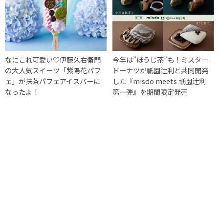
なにこれ可愛い♡伊藤久右衛門
今年は”ほうじ茶”も！ミスター
の大人気スイーツ「紫陽花パフ
ドーナツが祇園辻利と共同開発
ェ」が抹茶パフェアイスバーに
した『misdo meets 祇園辻利
なったよ！
第一弾』を期間限定発売