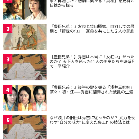
家と再婚した？悲劇に繋がる「真相」を史料と
伏線から探る
『豊臣兄弟！』お市と柴田勝家、自刃しての最
2
期と「辞世の句」…運命を共にした２人の悲劇
【豊臣兄弟！】秀吉は本当に「女狂い」だった
3
のか？ 天下人を彩った11人の側室たちを時系列
で一挙紹介
『豊臣兄弟！』後半の鍵を握る「浅井三姉妹」
4
茶々・初・江——秀吉に翻弄された波乱の生涯
なぜ浅井の旧臣は秀吉に従ったのか？ 武力を使
5
わず“自分の味方”に変えた裏工作の技法とは