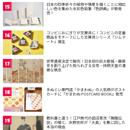
日本の四季折々の植物や情景を描くことに相応
15
しい色を集めた水彩色鉛筆『色辞典』が新発
売！
コンビニおにぎりが文房具に！コンビニの定番
16
商品をモチーフにした文房具シリーズ『ジムマ
ート』誕生
世界遺産決定で脚光！日本初の巨大都城・藤原
17
京を創り上げた知られざる女帝・持統天皇の凄
絶な執念
手ぬぐい専門店「かまわぬ」の人気柄がポスト
18
カードに『かまわぬ POSTCARD BOOK』発売
教科書と違う！江戸時代の田沼意次「賄賂伝
19
説」の嘘と、水野忠邦が「大奥」を敵に回した
本当の理由