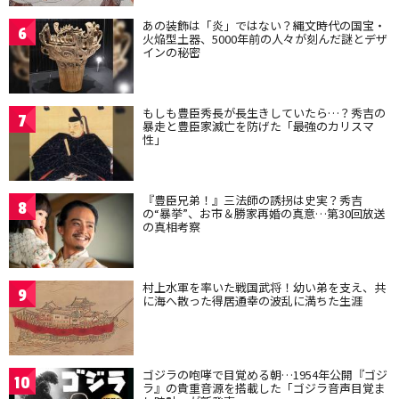
あの装飾は「炎」ではない？縄文時代の国宝・
6
火焔型土器、5000年前の人々が刻んだ謎とデザ
インの秘密
もしも豊臣秀長が長生きしていたら…？秀吉の
7
暴走と豊臣家滅亡を防げた「最強のカリスマ
性」
『豊臣兄弟！』三法師の誘拐は史実？秀吉
8
の“暴挙”、お市＆勝家再婚の真意…第30回放送
の真相考察
村上水軍を率いた戦国武将！幼い弟を支え、共
9
に海へ散った得居通幸の波乱に満ちた生涯
ゴジラの咆哮で目覚める朝…1954年公開『ゴジ
10
ラ』の貴重音源を搭載した「ゴジラ音声目覚ま