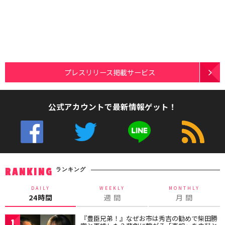
プレスリリース掲載サービス
公式アカウントで最新情報ゲット！
ランキング
RANKING
DAILY
WEEKLY
MONTHLY
24時間
週 間
月 間
『豊臣兄弟！』なぜお市は秀吉の勧めで柴田勝
1