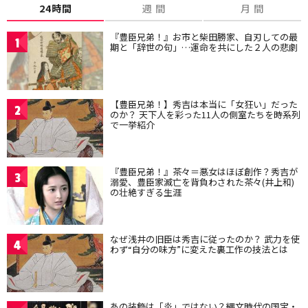
24時間
週 間
月 間
『豊臣兄弟！』お市と柴田勝家、自刃しての最
1
期と「辞世の句」…運命を共にした２人の悲劇
【豊臣兄弟！】秀吉は本当に「女狂い」だった
2
のか？ 天下人を彩った11人の側室たちを時系列
で一挙紹介
『豊臣兄弟！』茶々＝悪女はほぼ創作？秀吉が
3
溺愛、豊臣家滅亡を背負わされた茶々(井上和)
の壮絶すぎる生涯
なぜ浅井の旧臣は秀吉に従ったのか？ 武力を使
4
わず“自分の味方”に変えた裏工作の技法とは
あの装飾は「炎」ではない？縄文時代の国宝・