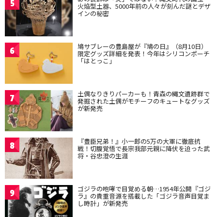
5
火焔型土器、5000年前の人々が刻んだ謎とデザ
インの秘密
鳩サブレーの豊島屋が『鳩の日』（8月10日）
6
限定グッズ詳細を発表！今年はシリコンポーチ
「はとっこ」
土偶なりきりパーカーも！青森の縄文遺跡群で
7
発掘された土偶がモチーフのキュートなグッズ
が新発売
『豊臣兄弟！』小一郎の5万の大軍に徹底抗
8
戦！切腹覚悟で長宗我部元親に降伏を迫った武
将・谷忠澄の生涯
ゴジラの咆哮で目覚める朝…1954年公開『ゴジ
9
ラ』の貴重音源を搭載した「ゴジラ音声目覚ま
し時計」が新発売