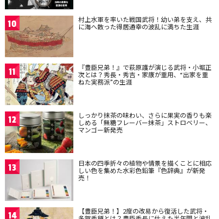
村上水軍を率いた戦国武将！幼い弟を支え、共
10
に海へ散った得居通幸の波乱に満ちた生涯
『豊臣兄弟！』で萩原護が演じる武将・小堀正
11
次とは？秀長・秀吉・家康が重用、“出家を重
ねた実務派”の生涯
しっかり抹茶の味わい、さらに果実の香りも楽
12
しめる「無糖フレーバー抹茶」ストロベリー、
マンゴー新発売
日本の四季折々の植物や情景を描くことに相応
13
しい色を集めた水彩色鉛筆『色辞典』が新発
売！
【豊臣兄弟！】2度の改易から復活した武将・
14
多賀秀種とは？豊臣秀長に仕えた半年間と波乱