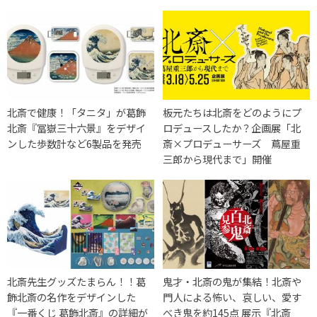
北斎で健康！「タニタ」が葛飾
板元たちは北斎をどのようにプ
北斎『冨嶽三十六景』をデザイ
ロデュースしたか？企画展「北
ンした歩数計など6製品を発売
斎×プロデューサーズ 蔦屋重
三郎から現代まで」開催
北斎先生グッズたまらん！！葛
鬼才・北斎の鬼が集結！北斎や
飾北斎の名作をデザインした
門人による怖い、哀しい、愛す
『一番くじ 葛飾北斎』の詳細が
べき鬼を約145点 展示『北斎