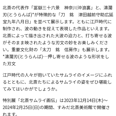
北斎の代表作「冨嶽三十六景 神奈川沖浪裏」と、濤瀾
刃(とうらんば)*が特徴的な「刀 銘 津田越前守助広延
宝九年八月日」を並べて展示します。ともに江戸時代に
制作され、波の動きを捉えて表現した作品といえます。
北斎によって描き出された大波の迫力と、打ち寄せる波
がそのまま映されたような刃文の妙をお楽しみくださ
い。重要文化財の「太刀 銘 信房作」も展示します。
*濤瀾刃(とうらんば)…押し寄せる波のような形状をし
た刃文
江戸時代の人々が抱いていたサムライのイメージにふれ
るとともに、北斎たちによるサムライの姿をぜひ堪能し
てみてはいかがでしょうか。
特別展「北斎サムライ画伝」は2023年12月14日(木)〜
2024年2月25日(日)の期間、すみだ北斎美術館で開催さ
れます。