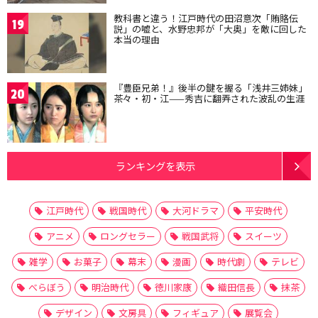
教科書と違う！江戸時代の田沼意次「賄賂伝
19
説」の嘘と、水野忠邦が「大奥」を敵に回した
本当の理由
『豊臣兄弟！』後半の鍵を握る「浅井三姉妹」
20
茶々・初・江——秀吉に翻弄された波乱の生涯
ランキングを表示
江戸時代
戦国時代
大河ドラマ
平安時代
アニメ
ロングセラー
戦国武将
スイーツ
雑学
お菓子
幕末
漫画
時代劇
テレビ
べらぼう
明治時代
徳川家康
織田信長
抹茶
デザイン
文房具
フィギュア
展覧会