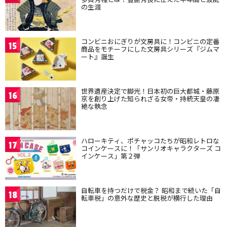
の生涯
コンビニおにぎりが文房具に！コンビニの定番
15
商品をモチーフにした文房具シリーズ『ジムマ
ート』誕生
世界遺産決定で脚光！日本初の巨大都城・藤原
16
京を創り上げた知られざる女帝・持統天皇の凄
絶な執念
ハローキティ、ポチャッコたちが昭和レトロな
17
コインケースに！「サンリオキャラクターズ コ
インケース」第２弾
自転車を持つだけで税金？ 昭和まで続いた「自
18
転車税」の意外な歴史と脱税が横行した理由