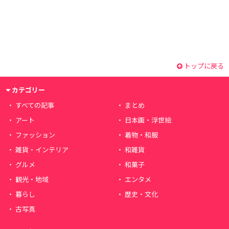
トップに戻る
カテゴリー
すべての記事
まとめ
アート
日本画・浮世絵
ファッション
着物・和服
雑貨・インテリア
和雑貨
グルメ
和菓子
観光・地域
エンタメ
暮らし
歴史・文化
古写真