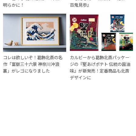
明らかに！
百鬼見参』
コレは欲しいぞ！葛飾北斎の名
カルビーから葛飾北斎パッケー
作「富嶽三十六景 神奈川沖浪
ジの『堅あげポテト 伝統の醤油
裏」がレゴになりました
味』が新発売！定番商品も北斎
デザインに