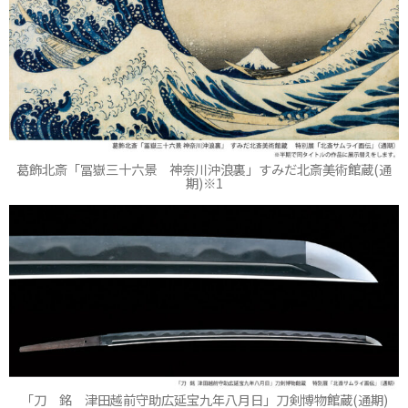
葛飾北斎「冨嶽三十六景 神奈川沖浪裏」すみだ北斎美術館蔵(通
期)※1
「刀 銘 津田越前守助広延宝九年八月日」刀剣博物館蔵(通期)