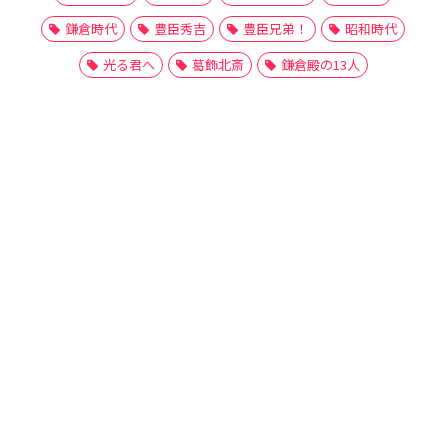
鎌倉時代
豊臣秀吉
豊臣兄弟！
昭和時代
光る君へ
葛飾北斎
鎌倉殿の13人