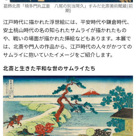
葛飾北斎「楠多門丸正重 八尾の別当常久」すみだ北斎美術館蔵(前
期)
江戸時代に描かれた浮世絵には、平安時代や鎌倉時代、
安土桃山時代の名の知られたサムライが描かれたもの
や、戦いの場面が描かれた挿絵などもあります。本展で
は、北斎や門人の作品から、江戸時代の人々がかつての
サムライに抱いていたイメージをご紹介します。
北斎と生きた平和な世のサムライたち