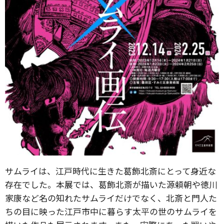
サムライは、江戸時代に生きた葛飾北斎にとって身近な
存在でした。本展では、葛飾北斎が描いた源頼朝や徳川
家康など名の知れたサムライだけでなく、北斎と門人た
ちの目に映った江戸市中に暮らす太平の世のサムライを