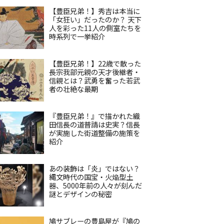
【豊臣兄弟！】秀吉は本当に
「女狂い」だったのか？ 天下
人を彩った11人の側室たちを
時系列で一挙紹介
【豊臣兄弟！】22歳で散った
長宗我部元親の天才後継者・
信親とは？武勇を奮った若武
者の壮絶な最期
『豊臣兄弟！』で描かれた織
田信長の道普請は史実？信長
が実施した街道整備の施策を
紹介
あの装飾は「炎」ではない？
縄文時代の国宝・火焔型土
器、5000年前の人々が刻んだ
謎とデザインの秘密
鳩サブレーの豊島屋が『鳩の