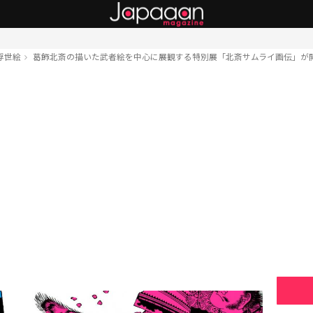
浮世絵
葛飾北斎の描いた武者絵を中心に展観する特別展「北斎サムライ画伝」が