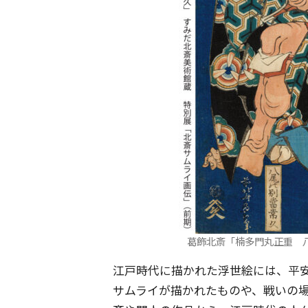
葛飾北斎「楠多門丸正重 八
江戸時代に描かれた浮世絵には、平
サムライが描かれたものや、戦いの