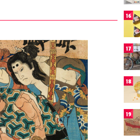
16
17
18
19