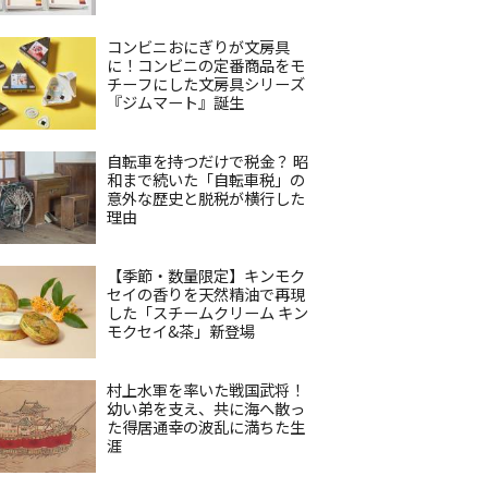
コンビニおにぎりが文房具
に！コンビニの定番商品をモ
チーフにした文房具シリーズ
『ジムマート』誕生
自転車を持つだけで税金？ 昭
和まで続いた「自転車税」の
意外な歴史と脱税が横行した
理由
【季節・数量限定】キンモク
セイの香りを天然精油で再現
した「スチームクリーム キン
モクセイ&茶」新登場
村上水軍を率いた戦国武将！
幼い弟を支え、共に海へ散っ
た得居通幸の波乱に満ちた生
涯