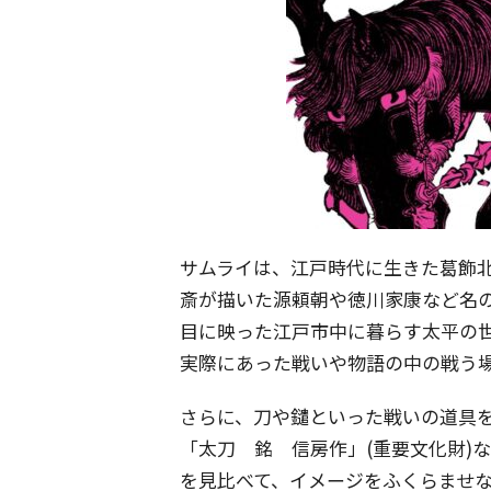
サムライは、江戸時代に生きた葛飾
斎が描いた源頼朝や徳川家康など名
目に映った江戸市中に暮らす太平の
実際にあった戦いや物語の中の戦う
さらに、刀や鑓といった戦いの道具
「太刀 銘 信房作」(重要文化財)
を見比べて、イメージをふくらませ