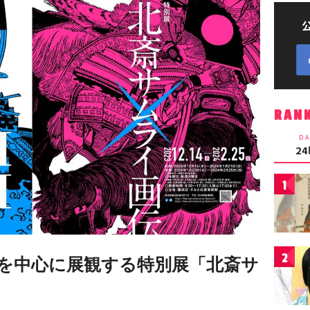
RAN
DA
2
1
2
を中心に展観する特別展「北斎サ