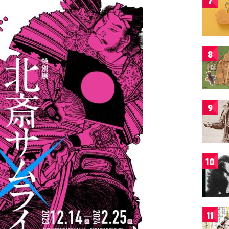
7
8
9
10
11