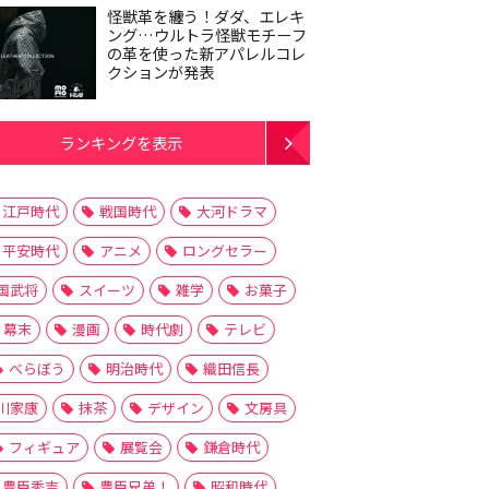
怪獣革を纏う！ダダ、エレキ
ング…ウルトラ怪獣モチーフ
の革を使った新アパレルコレ
クションが発表
ランキングを表示
江戸時代
戦国時代
大河ドラマ
平安時代
アニメ
ロングセラー
国武将
スイーツ
雑学
お菓子
幕末
漫画
時代劇
テレビ
べらぼう
明治時代
織田信長
川家康
抹茶
デザイン
文房具
フィギュア
展覧会
鎌倉時代
豊臣秀吉
豊臣兄弟！
昭和時代