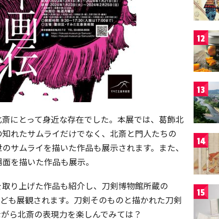
12
13
北斎にとって身近な存在でした。本展では、葛飾北
の知れたサムライだけでなく、北斎と門人たちの
14
世のサムライを描いた作品も展示されます。また、
場面を描いた作品も展示。
を取り上げた作品も紹介し、刀剣博物館所蔵の
15
なども展観されます。刀剣そのものと描かれた刀剣
ながら北斎の表現力を楽しんでみては？