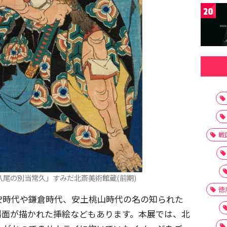
20
戦
尾の別当常久」すみだ北斎美術館蔵(前期)
徳
安時代や鎌倉時代、安土桃山時代の名の知られた
場面が描かれた挿絵などもあります。本展では、北