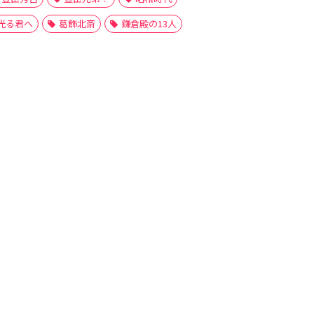
光る君へ
葛飾北斎
鎌倉殿の13人