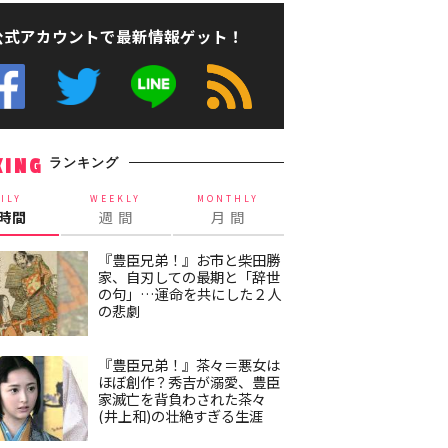
公式アカウントで最新情報ゲット！
ランキング
KING
ILY
WEEKLY
MONTHLY
4時間
週 間
月 間
『豊臣兄弟！』お市と柴田勝
家、自刃しての最期と「辞世
の句」…運命を共にした２人
の悲劇
『豊臣兄弟！』茶々＝悪女は
ほぼ創作？秀吉が溺愛、豊臣
家滅亡を背負わされた茶々
(井上和)の壮絶すぎる生涯