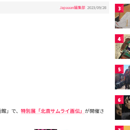
Japaaan編集部
2023/09/28
3
4
5
6
術館」で、
特別展「北斎サムライ画伝」
が開催さ