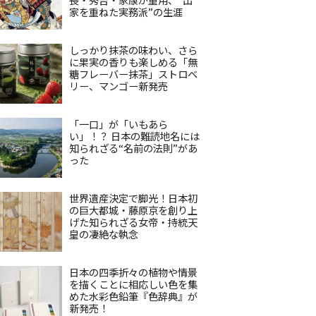
家を重ねた実務派”の生涯
しっかり抹茶の味わい、さら
に果実の香りも楽しめる「無
糖フレーバー抹茶」ストロベ
リー、マンゴー新発売
「一口」が「いもあら
い」！？ 日本の難読地名には
知られざる“名前の法則”があ
った
世界遺産決定で脚光！日本初
の巨大都城・藤原京を創り上
げた知られざる女帝・持統天
皇の凄絶な執念
日本の四季折々の植物や情景
を描くことに相応しい色を集
めた水彩色鉛筆『色辞典』が
新発売！