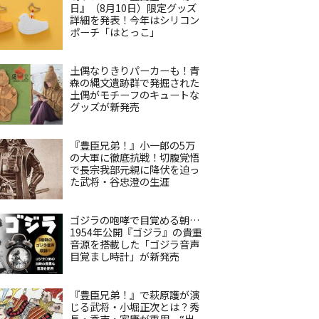
日』（8月10日）限定グッズ
詳細を発表！今年はシリコン
ポーチ「はとっこ」
土偶なりきりパーカーも！青
森の縄文遺跡群で発掘された
土偶がモチーフのキュートな
グッズが新発売
『豊臣兄弟！』小一郎の5万
の大軍に徹底抗戦！切腹覚悟
で長宗我部元親に降伏を迫っ
た武将・谷忠澄の生涯
ゴジラの咆哮で目覚める朝…
1954年公開『ゴジラ』の貴重
音源を搭載した「ゴジラ音声
目覚まし時計」が新発売
『豊臣兄弟！』で萩原護が演
じる武将・小堀正次とは？秀
長・秀吉・家康が重用、“出