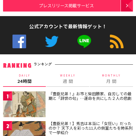
プレスリリース掲載サービス
公式アカウントで最新情報ゲット！
ランキング
RANKING
DAILY
WEEKLY
MONTHLY
24時間
週 間
月 間
『豊臣兄弟！』お市と柴田勝家、自刃しての最
1
期と「辞世の句」…運命を共にした２人の悲劇
【豊臣兄弟！】秀吉は本当に「女狂い」だった
2
のか？ 天下人を彩った11人の側室たちを時系列
で一挙紹介