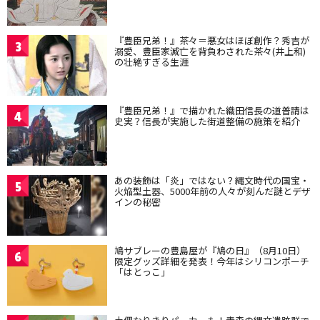
『豊臣兄弟！』茶々＝悪女はほぼ創作？秀吉が
3
溺愛、豊臣家滅亡を背負わされた茶々(井上和)
の壮絶すぎる生涯
『豊臣兄弟！』で描かれた織田信長の道普請は
4
史実？信長が実施した街道整備の施策を紹介
あの装飾は「炎」ではない？縄文時代の国宝・
5
火焔型土器、5000年前の人々が刻んだ謎とデザ
インの秘密
鳩サブレーの豊島屋が『鳩の日』（8月10日）
6
限定グッズ詳細を発表！今年はシリコンポーチ
「はとっこ」