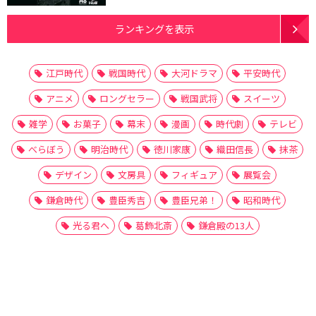
ランキングを表示
江戸時代
戦国時代
大河ドラマ
平安時代
アニメ
ロングセラー
戦国武将
スイーツ
雑学
お菓子
幕末
漫画
時代劇
テレビ
べらぼう
明治時代
徳川家康
織田信長
抹茶
デザイン
文房具
フィギュア
展覧会
鎌倉時代
豊臣秀吉
豊臣兄弟！
昭和時代
光る君へ
葛飾北斎
鎌倉殿の13人