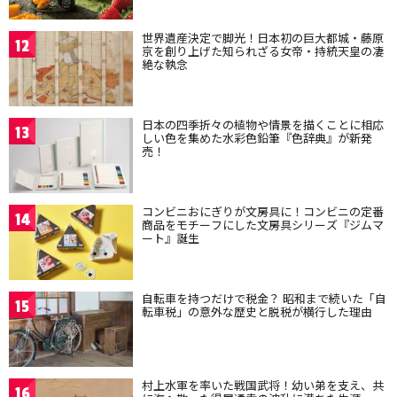
世界遺産決定で脚光！日本初の巨大都城・藤原
12
京を創り上げた知られざる女帝・持統天皇の凄
絶な執念
日本の四季折々の植物や情景を描くことに相応
13
しい色を集めた水彩色鉛筆『色辞典』が新発
売！
コンビニおにぎりが文房具に！コンビニの定番
14
商品をモチーフにした文房具シリーズ『ジムマ
ート』誕生
自転車を持つだけで税金？ 昭和まで続いた「自
15
転車税」の意外な歴史と脱税が横行した理由
村上水軍を率いた戦国武将！幼い弟を支え、共
16