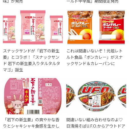
味』が発売
ールド中辛風」期間限定発売
スナックサンドが「岩下の新生
これは間違いないぞ！元祖レト
姜」とコラボ！「スナックサン
ルト食品「ボンカレー」がスナ
ド 岩下の新生姜入りタルタルタ
ックサンド＆カレーパンに
マゴ」誕生
「岩下の新生姜」の爽やかな香
間違いない組み合わせなのよ♡
りとシャキシャキ食感を生かし
日清焼そばU.F.O.からアウトドア