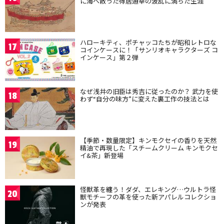
に海へ散った得居通幸の波乱に満ちた生涯
ハローキティ、ポチャッコたちが昭和レトロな
17
コインケースに！「サンリオキャラクターズ コ
インケース」第２弾
なぜ浅井の旧臣は秀吉に従ったのか？ 武力を使
18
わず“自分の味方”に変えた裏工作の技法とは
【季節・数量限定】キンモクセイの香りを天然
19
精油で再現した「スチームクリーム キンモクセ
イ&茶」新登場
怪獣革を纏う！ダダ、エレキング…ウルトラ怪
20
獣モチーフの革を使った新アパレルコレクショ
ンが発表