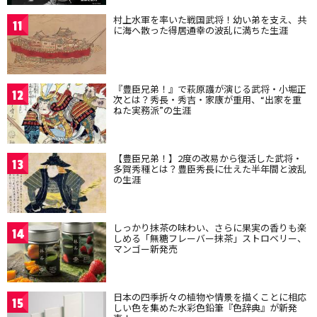
村上水軍を率いた戦国武将！幼い弟を支え、共
11
に海へ散った得居通幸の波乱に満ちた生涯
『豊臣兄弟！』で萩原護が演じる武将・小堀正
12
次とは？秀長・秀吉・家康が重用、“出家を重
ねた実務派”の生涯
【豊臣兄弟！】2度の改易から復活した武将・
13
多賀秀種とは？豊臣秀長に仕えた半年間と波乱
の生涯
しっかり抹茶の味わい、さらに果実の香りも楽
14
しめる「無糖フレーバー抹茶」ストロベリー、
マンゴー新発売
日本の四季折々の植物や情景を描くことに相応
15
しい色を集めた水彩色鉛筆『色辞典』が新発