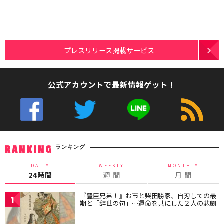
プレスリリース掲載サービス
公式アカウントで最新情報ゲット！
ランキング
RANKING
DAILY
WEEKLY
MONTHLY
24時間
週 間
月 間
『豊臣兄弟！』お市と柴田勝家、自刃しての最
1
期と「辞世の句」…運命を共にした２人の悲劇