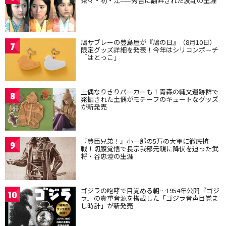
茶々・初・江——秀吉に翻弄された波乱の生涯
鳩サブレーの豊島屋が『鳩の日』（8月10日）
7
限定グッズ詳細を発表！今年はシリコンポーチ
「はとっこ」
土偶なりきりパーカーも！青森の縄文遺跡群で
8
発掘された土偶がモチーフのキュートなグッズ
が新発売
『豊臣兄弟！』小一郎の5万の大軍に徹底抗
9
戦！切腹覚悟で長宗我部元親に降伏を迫った武
将・谷忠澄の生涯
ゴジラの咆哮で目覚める朝…1954年公開『ゴジ
10
ラ』の貴重音源を搭載した「ゴジラ音声目覚ま
し時計」が新発売