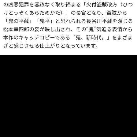
の凶悪犯罪を容赦なく取り締まる「火付盗賊改方（ひつ
けとうぞくあらためかた）」の長官となり、盗賊から
「鬼の平蔵」「鬼平」と恐れられる長谷川平蔵を演じる
松本幸四郎の姿が映し出され、その“鬼”気迫る表情から
本作のキャッチコピーである「鬼、新時代。」をまざま
ざと感じさせる仕上がりとなっています。