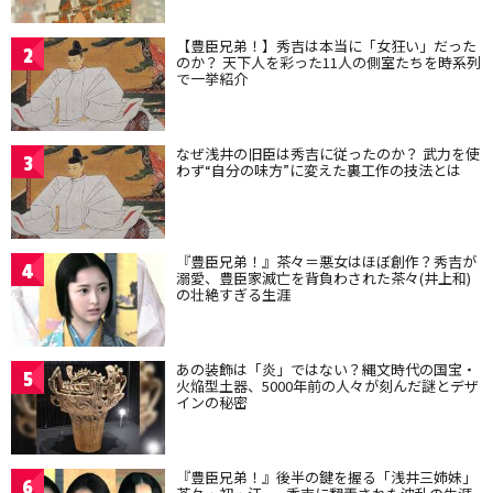
【豊臣兄弟！】秀吉は本当に「女狂い」だった
2
のか？ 天下人を彩った11人の側室たちを時系列
で一挙紹介
なぜ浅井の旧臣は秀吉に従ったのか？ 武力を使
3
わず“自分の味方”に変えた裏工作の技法とは
『豊臣兄弟！』茶々＝悪女はほぼ創作？秀吉が
4
溺愛、豊臣家滅亡を背負わされた茶々(井上和)
の壮絶すぎる生涯
あの装飾は「炎」ではない？縄文時代の国宝・
5
火焔型土器、5000年前の人々が刻んだ謎とデザ
インの秘密
『豊臣兄弟！』後半の鍵を握る「浅井三姉妹」
6