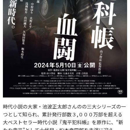
時代小説の大家・池波正太郎さんのの三大シリーズの一
つとして知られ、累計発行部数３,０００万部を超える
大ベストセラー時代小説『鬼平犯科帳』を原作に、“新
たな鬼平”として十代目・松本幸四郎を主演に迎え、