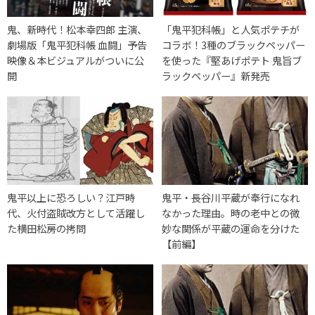
鬼、新時代！松本幸四郎 主演、
「鬼平犯科帳」と人気ポテチが
劇場版「鬼平犯科帳 血闘」予告
コラボ！3種のブラックペッパー
映像＆本ビジュアルがついに公
を使った『堅あげポテト 鬼旨ブ
開
ラックペッパー』新発売
鬼平以上に恐ろしい？江戸時
鬼平・長谷川平蔵が奉行になれ
代、火付盗賊改方として活躍し
なかった理由。時の老中との微
た横田松房の拷問
妙な関係が平蔵の運命を分けた
【前編】