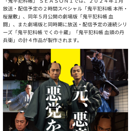
「鬼平犯科帳」 ＳＥＡＳＯＮ１では、２０２４年１月
放送・配信予定の２時間スペシャル「鬼平犯科帳 本所・
桜屋敷」、同年５月公開の劇場版「鬼平犯科帳 血
闘」、また劇場版と同時期に放送・配信予定の連続シリ
ーズ「鬼平犯科帳 でくの十蔵」「鬼平犯科帳 血頭の丹
兵衛」の計４作品が製作されます。