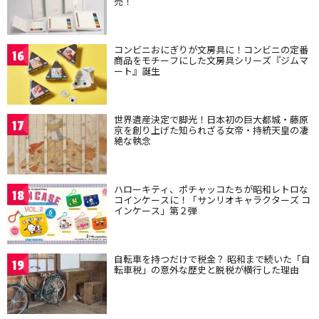
売！
コンビニおにぎりが文房具に！コンビニの定番
16
商品をモチーフにした文房具シリーズ『ジムマ
ート』誕生
世界遺産決定で脚光！日本初の巨大都城・藤原
17
京を創り上げた知られざる女帝・持統天皇の凄
絶な執念
ハローキティ、ポチャッコたちが昭和レトロな
18
コインケースに！「サンリオキャラクターズ コ
インケース」第２弾
自転車を持つだけで税金？ 昭和まで続いた「自
19
転車税」の意外な歴史と脱税が横行した理由