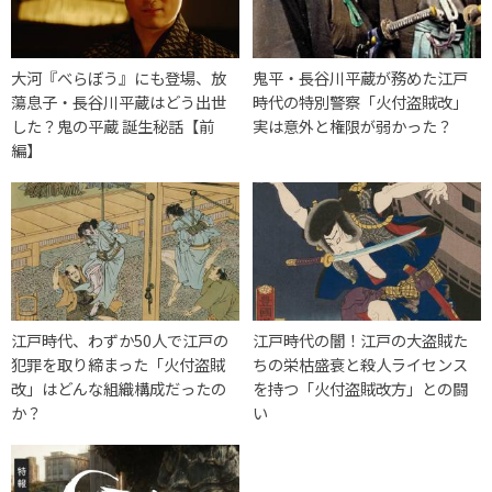
大河『べらぼう』にも登場、放
鬼平・長谷川平蔵が務めた江戸
蕩息子・長谷川平蔵はどう出世
時代の特別警察「火付盗賊改」
した？鬼の平蔵 誕生秘話【前
実は意外と権限が弱かった？
編】
江戸時代、わずか50人で江戸の
江戸時代の闇！江戸の大盗賊た
犯罪を取り締まった「火付盗賊
ちの栄枯盛衰と殺人ライセンス
改」はどんな組織構成だったの
を持つ「火付盗賊改方」との闘
か？
い