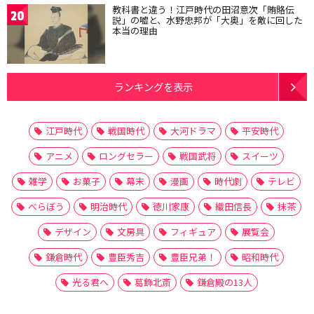
教科書と違う！江戸時代の田沼意次「賄賂伝
20
説」の嘘と、水野忠邦が「大奥」を敵に回した
本当の理由
ランキングを表示
江戸時代
戦国時代
大河ドラマ
平安時代
アニメ
ロングセラー
戦国武将
スイーツ
雑学
お菓子
幕末
漫画
時代劇
テレビ
べらぼう
明治時代
徳川家康
織田信長
抹茶
デザイン
文房具
フィギュア
展覧会
鎌倉時代
豊臣秀吉
豊臣兄弟！
昭和時代
光る君へ
葛飾北斎
鎌倉殿の13人