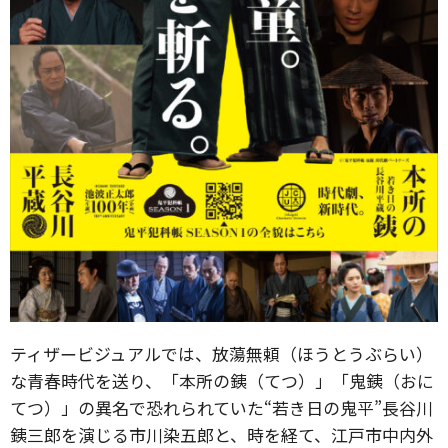
ティザービジュアルでは、放蕩無頼（ほうとうぶらい）
な青春時代を送り、「本所の銕（てつ）」「鬼銕（おに
てつ）」の異名で恐れられていた“若き日の鬼平”長谷川
銕三郎を演じる市川染五郎と、時を経て、江戸市中内外