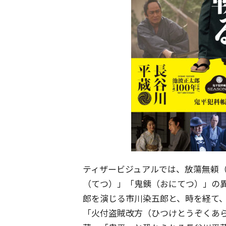
ティザービジュアルでは、放蕩無頼
（てつ）」「鬼銕（おにてつ）」の異
郎を演じる市川染五郎と、時を経て
「火付盗賊改方（ひつけとうぞくあ