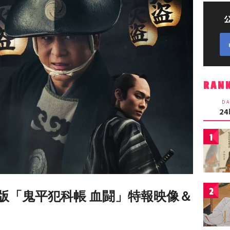
RAN
DA
2
1
2
版「鬼平犯科帳 血闘」特報映像＆