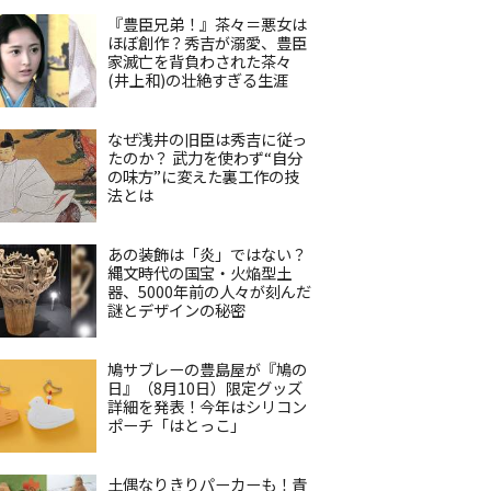
『豊臣兄弟！』茶々＝悪女は
ほぼ創作？秀吉が溺愛、豊臣
家滅亡を背負わされた茶々
(井上和)の壮絶すぎる生涯
なぜ浅井の旧臣は秀吉に従っ
たのか？ 武力を使わず“自分
の味方”に変えた裏工作の技
法とは
あの装飾は「炎」ではない？
縄文時代の国宝・火焔型土
器、5000年前の人々が刻んだ
謎とデザインの秘密
鳩サブレーの豊島屋が『鳩の
日』（8月10日）限定グッズ
詳細を発表！今年はシリコン
ポーチ「はとっこ」
土偶なりきりパーカーも！青