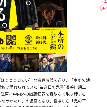
（ほうとうぶらい）な青春時代を送り、「本所の銕
名で恐れられていた“若き日の鬼平”長谷川銕三
、江戸市中内外の凶悪犯罪を容赦なく取り締まる
らためかた）」の長官となり、盗賊から「鬼の平