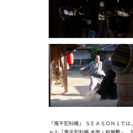
「鬼平犯科帳」 ＳＥＡＳＯＮ１では
ャル「鬼平犯科帳 本所・桜屋敷」、