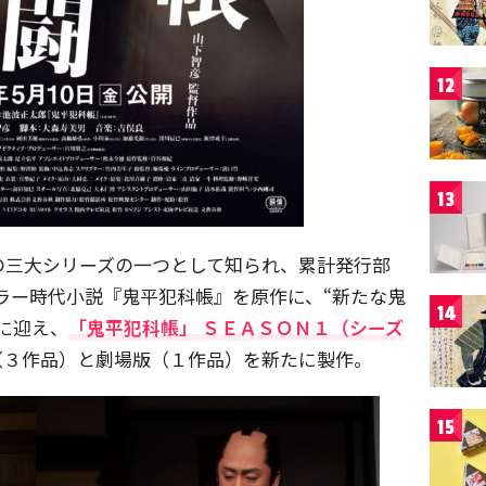
12
13
の三大シリーズの一つとして知られ、累計発行部
ラー時代小説『鬼平犯科帳』を原作に、“新たな鬼
14
に迎え、
「鬼平犯科帳」 ＳＥＡＳＯＮ１（シーズ
（３作品）と劇場版（１作品）を新たに製作。
15