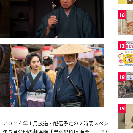
16
17
18
19
、２０２４年１月放送・配信予定の２時間スペシ
同年５月公開の劇場版「鬼平犯科帳 血闘」、また