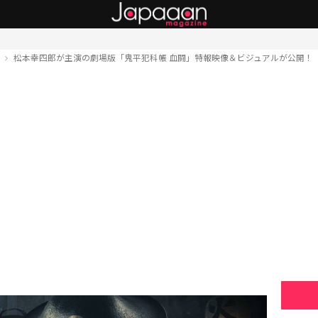
ト
松本幸四郎が主演の劇場版「鬼平犯科帳 血闘」特報映像＆ビジュアルが公開！