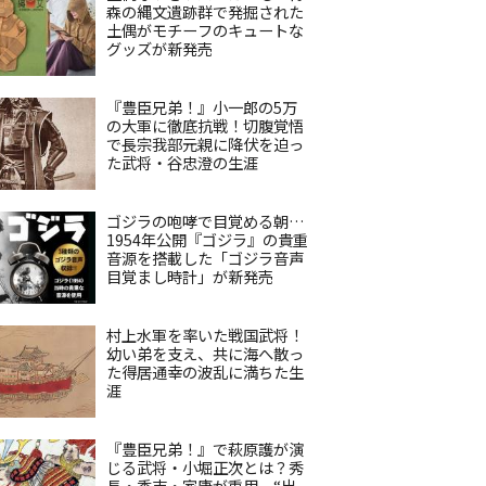
森の縄文遺跡群で発掘された
土偶がモチーフのキュートな
グッズが新発売
『豊臣兄弟！』小一郎の5万
の大軍に徹底抗戦！切腹覚悟
で長宗我部元親に降伏を迫っ
た武将・谷忠澄の生涯
ゴジラの咆哮で目覚める朝…
1954年公開『ゴジラ』の貴重
音源を搭載した「ゴジラ音声
目覚まし時計」が新発売
村上水軍を率いた戦国武将！
幼い弟を支え、共に海へ散っ
た得居通幸の波乱に満ちた生
涯
『豊臣兄弟！』で萩原護が演
じる武将・小堀正次とは？秀
長・秀吉・家康が重用、“出