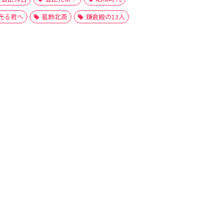
光る君へ
葛飾北斎
鎌倉殿の13人