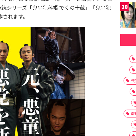
続シリーズ「鬼平犯科帳 でくの十蔵」「鬼平犯
20
作されます。
戦
織