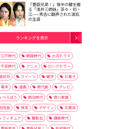
『豊臣兄弟！』後半の鍵を握
る「浅井三姉妹」茶々・初・
江——秀吉に翻弄された波乱
の生涯
ランキングを表示
江戸時代
戦国時代
大河ドラマ
平安時代
アニメ
ロングセラー
国武将
スイーツ
雑学
お菓子
幕末
漫画
時代劇
テレビ
べらぼう
明治時代
徳川家康
田信長
抹茶
デザイン
文房具
フィギュア
展覧会
鎌倉時代
豊臣秀吉
豊臣兄弟！
昭和時代