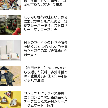
家を重ねた実務派”の生涯
しっかり抹茶の味わい、さら
に果実の香りも楽しめる「無
糖フレーバー抹茶」ストロベ
リー、マンゴー新発売
日本の四季折々の植物や情景
を描くことに相応しい色を集
めた水彩色鉛筆『色辞典』が
新発売！
【豊臣兄弟！】2度の改易か
ら復活した武将・多賀秀種と
は？豊臣秀長に仕えた半年間
と波乱の生涯
コンビニおにぎりが文房具
に！コンビニの定番商品をモ
チーフにした文房具シリーズ
『ジムマート』誕生