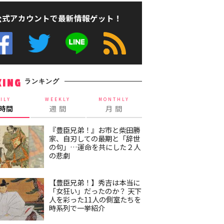
公式アカウントで最新情報ゲット！
ランキング
KING
ILY
WEEKLY
MONTHLY
4時間
週 間
月 間
『豊臣兄弟！』お市と柴田勝
家、自刃しての最期と「辞世
の句」…運命を共にした２人
の悲劇
【豊臣兄弟！】秀吉は本当に
「女狂い」だったのか？ 天下
人を彩った11人の側室たちを
時系列で一挙紹介