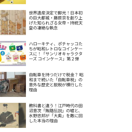
世界遺産決定で脚光！日本初
の巨大都城・藤原京を創り上
げた知られざる女帝・持統天
皇の凄絶な執念
ハローキティ、ポチャッコた
ちが昭和レトロなコインケー
スに！「サンリオキャラクタ
ーズ コインケース」第２弾
自転車を持つだけで税金？ 昭
和まで続いた「自転車税」の
意外な歴史と脱税が横行した
理由
教科書と違う！江戸時代の田
沼意次「賄賂伝説」の嘘と、
水野忠邦が「大奥」を敵に回
した本当の理由