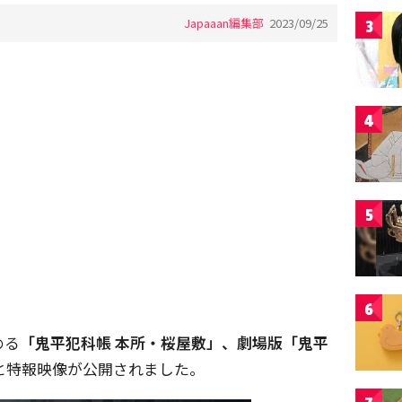
Japaaan編集部
2023/09/25
3
4
5
6
める
「鬼平犯科帳 本所・桜屋敷」、劇場版「鬼平
と特報映像が公開されました。