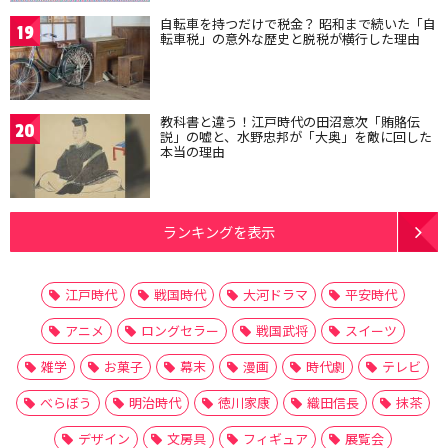
自転車を持つだけで税金？ 昭和まで続いた「自
19
転車税」の意外な歴史と脱税が横行した理由
教科書と違う！江戸時代の田沼意次「賄賂伝
20
説」の嘘と、水野忠邦が「大奥」を敵に回した
本当の理由
ランキングを表示
江戸時代
戦国時代
大河ドラマ
平安時代
アニメ
ロングセラー
戦国武将
スイーツ
雑学
お菓子
幕末
漫画
時代劇
テレビ
べらぼう
明治時代
徳川家康
織田信長
抹茶
デザイン
文房具
フィギュア
展覧会