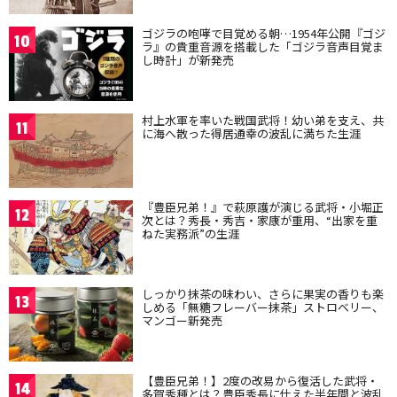
ゴジラの咆哮で目覚める朝…1954年公開『ゴジ
10
ラ』の貴重音源を搭載した「ゴジラ音声目覚ま
し時計」が新発売
村上水軍を率いた戦国武将！幼い弟を支え、共
11
に海へ散った得居通幸の波乱に満ちた生涯
『豊臣兄弟！』で萩原護が演じる武将・小堀正
12
次とは？秀長・秀吉・家康が重用、“出家を重
ねた実務派”の生涯
しっかり抹茶の味わい、さらに果実の香りも楽
13
しめる「無糖フレーバー抹茶」ストロベリー、
マンゴー新発売
【豊臣兄弟！】2度の改易から復活した武将・
14
多賀秀種とは？豊臣秀長に仕えた半年間と波乱