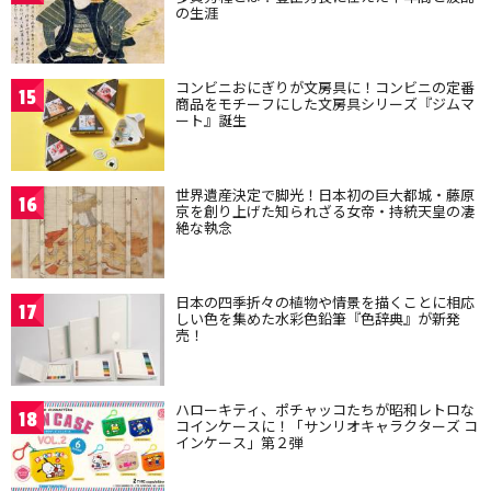
の生涯
コンビニおにぎりが文房具に！コンビニの定番
15
商品をモチーフにした文房具シリーズ『ジムマ
ート』誕生
世界遺産決定で脚光！日本初の巨大都城・藤原
16
京を創り上げた知られざる女帝・持統天皇の凄
絶な執念
日本の四季折々の植物や情景を描くことに相応
17
しい色を集めた水彩色鉛筆『色辞典』が新発
売！
ハローキティ、ポチャッコたちが昭和レトロな
18
コインケースに！「サンリオキャラクターズ コ
インケース」第２弾