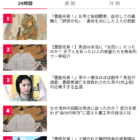
24時間
週 間
月 間
『豊臣兄弟！』お市と柴田勝家、自刃しての最
1
期と「辞世の句」…運命を共にした２人の悲劇
【豊臣兄弟！】秀吉は本当に「女狂い」だった
2
のか？ 天下人を彩った11人の側室たちを時系列
で一挙紹介
『豊臣兄弟！』茶々＝悪女はほぼ創作？秀吉が
3
溺愛、豊臣家滅亡を背負わされた茶々(井上和)
の壮絶すぎる生涯
なぜ浅井の旧臣は秀吉に従ったのか？ 武力を使
4
わず“自分の味方”に変えた裏工作の技法とは
『豊臣兄弟！』で描かれた織田信長の道普請は