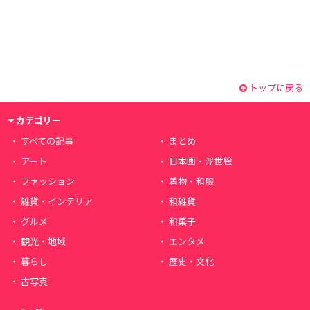
トップに戻る
カテゴリー
すべての記事
まとめ
アート
日本画・浮世絵
ファッション
着物・和服
雑貨・インテリア
和雑貨
グルメ
和菓子
観光・地域
エンタメ
暮らし
歴史・文化
古写真