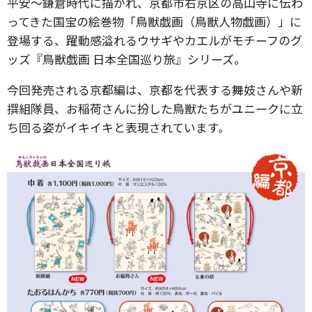
平安～鎌倉時代に描かれ、京都市右京区の高山寺に伝わ
ってきた国宝の絵巻物「鳥獣戯画（鳥獣人物戯画）」に
登場する、躍動感溢れるウサギやカエルがモチーフのグ
ッズ『鳥獣戯画 日本全国巡り旅』シリーズ。
今回発売される京都編は、京都を代表する舞妓さんや新
撰組隊員、お稲荷さんに扮した鳥獣たちがユニークに立
ち回る姿がイキイキと表現されています。