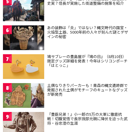
5
史実？信長が実施した街道整備の施策を紹介
あの装飾は「炎」ではない？縄文時代の国宝・
6
火焔型土器、5000年前の人々が刻んだ謎とデザ
インの秘密
鳩サブレーの豊島屋が『鳩の日』（8月10日）
7
限定グッズ詳細を発表！今年はシリコンポーチ
「はとっこ」
土偶なりきりパーカーも！青森の縄文遺跡群で
8
発掘された土偶がモチーフのキュートなグッズ
が新発売
『豊臣兄弟！』小一郎の5万の大軍に徹底抗
9
戦！切腹覚悟で長宗我部元親に降伏を迫った武
将・谷忠澄の生涯