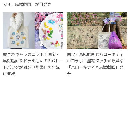
です。鳥獣戯画」が再発売
愛されキャラのコラボ！国宝・
国宝・鳥獣戯画とハローキティ
鳥獣戯画＆ドラえもんのBIGトー
がコラボ！墨絵タッチが新鮮な
トバッグが雑誌『和樂』の付録
「ハローキティ×鳥獣戯画」発
に登場
売