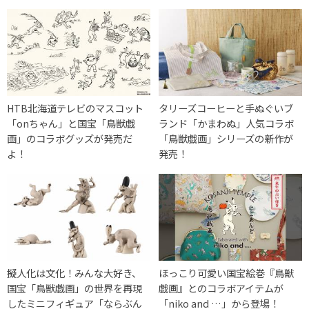
HTB北海道テレビのマスコット
タリーズコーヒーと手ぬぐいブ
「onちゃん」と国宝「鳥獣戯
ランド「かまわぬ」人気コラボ
画」のコラボグッズが発売だ
「鳥獣戯画」シリーズの新作が
よ！
発売！
擬人化は文化！みんな大好き、
ほっこり可愛い国宝絵巻『鳥獣
国宝「鳥獣戯画」の世界を再現
戯画』とのコラボアイテムが
したミニフィギュア「ならぶん
「niko and …」から登場！