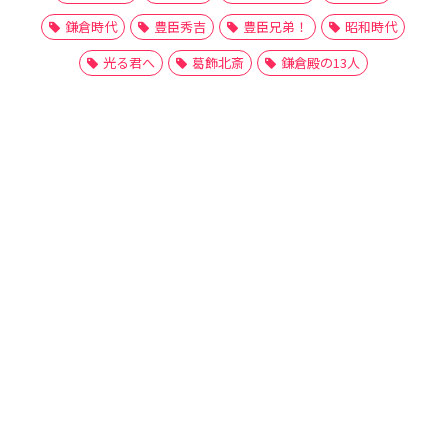
鎌倉時代
豊臣秀吉
豊臣兄弟！
昭和時代
光る君へ
葛飾北斎
鎌倉殿の13人