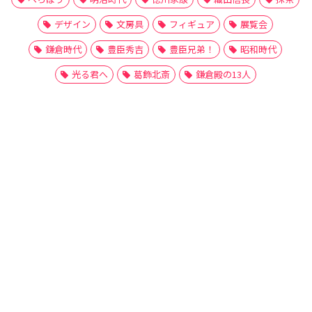
デザイン
文房具
フィギュア
展覧会
鎌倉時代
豊臣秀吉
豊臣兄弟！
昭和時代
光る君へ
葛飾北斎
鎌倉殿の13人