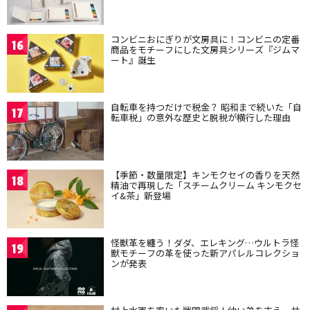
コンビニおにぎりが文房具に！コンビニの定番
16
商品をモチーフにした文房具シリーズ『ジムマ
ート』誕生
自転車を持つだけで税金？ 昭和まで続いた「自
17
転車税」の意外な歴史と脱税が横行した理由
【季節・数量限定】キンモクセイの香りを天然
18
精油で再現した「スチームクリーム キンモクセ
イ&茶」新登場
怪獣革を纏う！ダダ、エレキング…ウルトラ怪
19
獣モチーフの革を使った新アパレルコレクショ
ンが発表