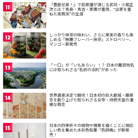
『豊臣兄弟！』で萩原護が演じる武将・小堀正
11
次とは？秀長・秀吉・家康が重用、“出家を重
ねた実務派”の生涯
しっかり抹茶の味わい、さらに果実の香りも楽
12
しめる「無糖フレーバー抹茶」ストロベリー、
マンゴー新発売
「一口」が「いもあらい」！？ 日本の難読地名
13
には知られざる“名前の法則”があった
世界遺産決定で脚光！日本初の巨大都城・藤原
14
京を創り上げた知られざる女帝・持統天皇の凄
絶な執念
日本の四季折々の植物や情景を描くことに相応
15
しい色を集めた水彩色鉛筆『色辞典』が新発
売！