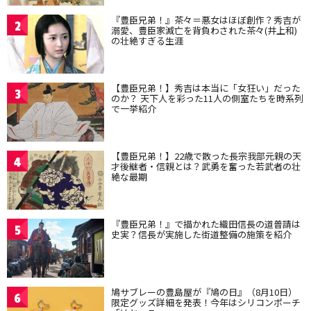
『豊臣兄弟！』茶々＝悪女はほぼ創作？秀吉が
2
溺愛、豊臣家滅亡を背負わされた茶々(井上和)
の壮絶すぎる生涯
【豊臣兄弟！】秀吉は本当に「女狂い」だった
3
のか？ 天下人を彩った11人の側室たちを時系列
で一挙紹介
【豊臣兄弟！】22歳で散った長宗我部元親の天
4
才後継者・信親とは？武勇を奮った若武者の壮
絶な最期
『豊臣兄弟！』で描かれた織田信長の道普請は
5
史実？信長が実施した街道整備の施策を紹介
鳩サブレーの豊島屋が『鳩の日』（8月10日）
6
限定グッズ詳細を発表！今年はシリコンポーチ