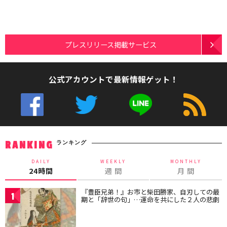
プレスリリース掲載サービス
公式アカウントで最新情報ゲット！
ランキング
RANKING
DAILY
WEEKLY
MONTHLY
24時間
週 間
月 間
『豊臣兄弟！』お市と柴田勝家、自刃しての最
1
期と「辞世の句」…運命を共にした２人の悲劇