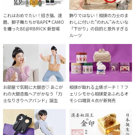
これはおめでたい！招き猫、達
飾りではない！相撲の力士のま
磨、獅子舞たちがBAPE®︎ CAMO
わしに付いた”のれん”みたいな
を纏ったBE@RBRICK 新登場
「下がり」の目的と意外すぎる
ルーツ
お部屋で気軽に大銀杏♡ あこが
相撲が取れる土俵ポーチ！？フ
れの大銀杏風ヘアがかなう「力
ェリシモから相撲愛あふれるオ
士なりきりヘアバンド」誕生
モシロ雑貨４点が新発売