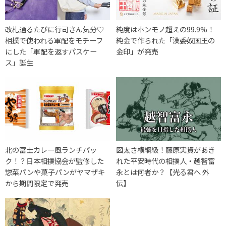
改札通るたびに行司さん気分♡
純度はホンモノ超えの99.9%！
相撲で使われる軍配をモチーフ
純金で作られた「漢委奴国王の
にした「軍配を返すパスケー
金印」が発売
ス」誕生
北の富士カレー風ランチパッ
図太さ横綱級！藤原実資があき
ク！？日本相撲協会が監修した
れた平安時代の相撲人・越智富
惣菜パンや菓子パンがヤマザキ
永とは何者か？【光る君へ 外
から期間限定で発売
伝】