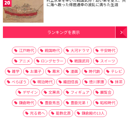
村上水軍を率いた戦国武将！幼い弟を支え、共
20
に海へ散った得居通幸の波乱に満ちた生涯
ランキングを表示
江戸時代
戦国時代
大河ドラマ
平安時代
アニメ
ロングセラー
戦国武将
スイーツ
雑学
お菓子
幕末
漫画
時代劇
テレビ
べらぼう
明治時代
織田信長
徳川家康
抹茶
デザイン
文房具
フィギュア
展覧会
鎌倉時代
豊臣秀吉
豊臣兄弟！
昭和時代
光る君へ
葛飾北斎
鎌倉殿の13人