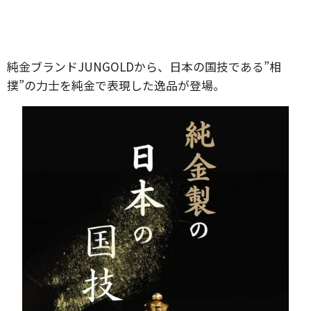
純金ブランドJUNGOLDから、日本の国技である”相
撲”の力士を純金で表現した逸品が登場。