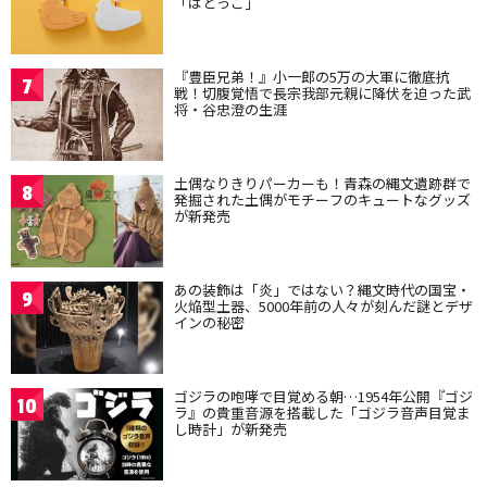
「はとっこ」
『豊臣兄弟！』小一郎の5万の大軍に徹底抗
7
戦！切腹覚悟で長宗我部元親に降伏を迫った武
将・谷忠澄の生涯
土偶なりきりパーカーも！青森の縄文遺跡群で
8
発掘された土偶がモチーフのキュートなグッズ
が新発売
あの装飾は「炎」ではない？縄文時代の国宝・
9
火焔型土器、5000年前の人々が刻んだ謎とデザ
インの秘密
ゴジラの咆哮で目覚める朝…1954年公開『ゴジ
10
ラ』の貴重音源を搭載した「ゴジラ音声目覚ま
し時計」が新発売