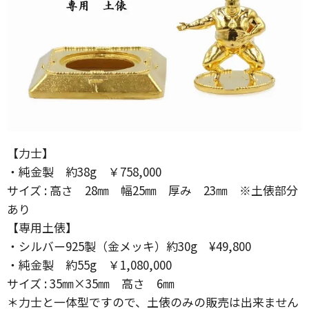
【力士】
・純金製 約38g ￥758,000
サイズ : 高さ 28㎜ 幅25㎜ 厚み 23㎜ ※土俵部分
あり
【専用土俵】
・シルバー925製（金メッキ）約30g ¥49,800
・純金製 約55g ￥1,080,000
サイズ : 35㎜×35㎜ 高さ 6㎜
＊力士と一体型ですので、土俵のみの販売は出来ません