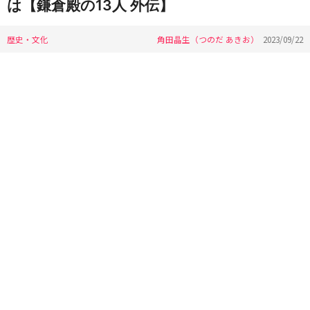
は【鎌倉殿の13人 外伝】
歴史・文化
角田晶生（つのだ あきお）
2023/09/22