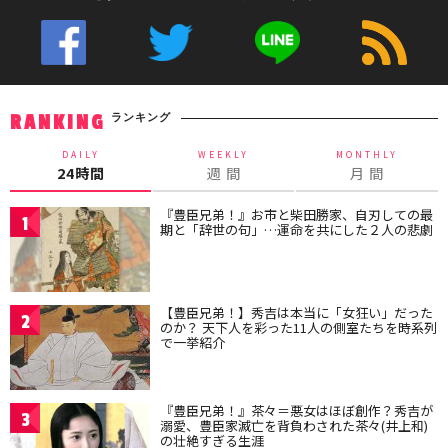
ランキング
RANKING
DAILY
WEEKLY
MONTHLY
24時間
週 間
月 間
『豊臣兄弟！』お市と柴田勝家、自刃しての最
1
期と「辞世の句」…運命を共にした２人の悲劇
【豊臣兄弟！】秀吉は本当に「女狂い」だった
2
のか？ 天下人を彩った11人の側室たちを時系列
で一挙紹介
『豊臣兄弟！』茶々＝悪女はほぼ創作？秀吉が
3
溺愛、豊臣家滅亡を背負わされた茶々(井上和)
の壮絶すぎる生涯