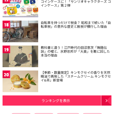
17
コインケースに！「サンリオキャラクターズ コ
インケース」第２弾
自転車を持つだけで税金？ 昭和まで続いた「自
18
転車税」の意外な歴史と脱税が横行した理由
教科書と違う！江戸時代の田沼意次「賄賂伝
19
説」の嘘と、水野忠邦が「大奥」を敵に回した
本当の理由
【季節・数量限定】キンモクセイの香りを天然
20
精油で再現した「スチームクリーム キンモクセ
イ&茶」新登場
ランキングを表示