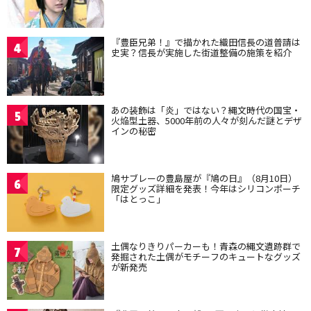
『豊臣兄弟！』で描かれた織田信長の道普請は
4
史実？信長が実施した街道整備の施策を紹介
あの装飾は「炎」ではない？縄文時代の国宝・
5
火焔型土器、5000年前の人々が刻んだ謎とデザ
インの秘密
鳩サブレーの豊島屋が『鳩の日』（8月10日）
6
限定グッズ詳細を発表！今年はシリコンポーチ
「はとっこ」
土偶なりきりパーカーも！青森の縄文遺跡群で
7
発掘された土偶がモチーフのキュートなグッズ
が新発売