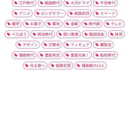
江戸時代
戦国時代
大河ドラマ
平安時代
アニメ
ロングセラー
戦国武将
スイーツ
雑学
お菓子
幕末
漫画
時代劇
テレビ
べらぼう
明治時代
徳川家康
織田信長
抹茶
デザイン
文房具
フィギュア
展覧会
鎌倉時代
豊臣秀吉
豊臣兄弟！
昭和時代
光る君へ
葛飾北斎
鎌倉殿の13人