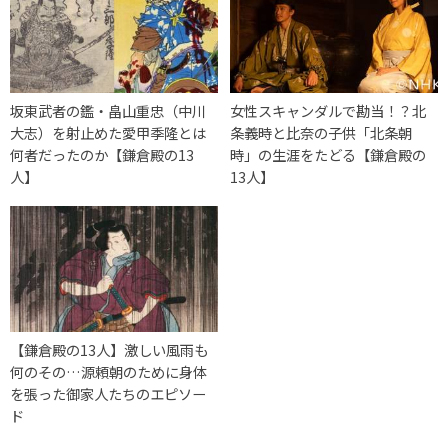
坂東武者の鑑・畠山重忠（中川
女性スキャンダルで勘当！？北
大志）を射止めた愛甲季隆とは
条義時と比奈の子供「北条朝
何者だったのか【鎌倉殿の13
時」の生涯をたどる【鎌倉殿の
人】
13人】
【鎌倉殿の13人】激しい風雨も
何のその…源頼朝のために身体
を張った御家人たちのエピソー
ド