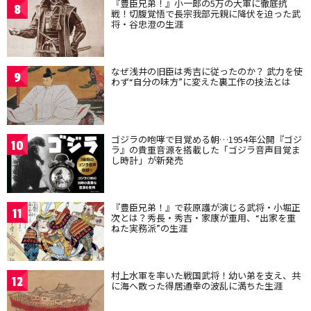
『豊臣兄弟！』小一郎の5万の大軍に徹底抗
8
戦！切腹覚悟で長宗我部元親に降伏を迫った武
将・谷忠澄の生涯
なぜ浅井の旧臣は秀吉に従ったのか？ 武力を使
9
わず“自分の味方”に変えた裏工作の技法とは
ゴジラの咆哮で目覚める朝…1954年公開『ゴジ
10
ラ』の貴重音源を搭載した「ゴジラ音声目覚ま
し時計」が新発売
『豊臣兄弟！』で萩原護が演じる武将・小堀正
11
次とは？秀長・秀吉・家康が重用、“出家を重
ねた実務派”の生涯
村上水軍を率いた戦国武将！幼い弟を支え、共
12
に海へ散った得居通幸の波乱に満ちた生涯