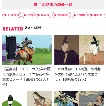
この記事の画像一覧
伊澤家景
動物
吾妻鏡
横山時広
源頼朝
鎌倉時代
関連する記事
RELATED
【吾妻鏡】トキューサ(北条時房)
これは蒲殿ロス不可避…源範頼
の流鏑馬デビュー！本番前の特
が失脚に追い込まれた失言と
訓エピソード【鎌倉殿の13人 外
は？【鎌倉殿の13人】
伝】