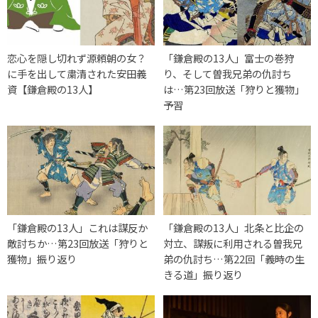
恋心を隠し切れず源頼朝の女？
「鎌倉殿の13人」富士の巻狩
に手を出して粛清された安田義
り、そして曽我兄弟の仇討ち
資【鎌倉殿の13人】
は…第23回放送「狩りと獲物」
予習
「鎌倉殿の13人」これは謀反か
「鎌倉殿の13人」北条と比企の
敵討ちか…第23回放送「狩りと
対立、謀叛に利用される曽我兄
獲物」振り返り
弟の仇討ち…第22回「義時の生
きる道」振り返り