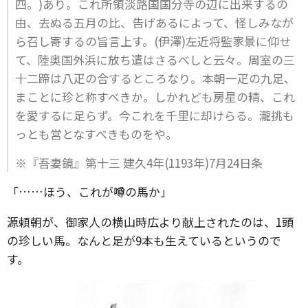
四。)あり。これ所領淡路国国分寺の辺に出来するの
由、去ぬる五月の比、告げあるによって、怪しみなが
ら召し寄するの旨言上す。(伊澤)左近将監家景に仰せ
て、陸奥国外浜に放ち遣はさるべしと云々。周室の三
十二蹄は八疋の合するところなり。本朝一疋の九足、
まことに珍と称すべきか。しかれども房星の精、これ
を愛するに足らず。今これを千里に却けらる。瀧挑も
っとも営となすべきものをや。
※『吾妻鏡』第十三 建久4年(1193年)7月24日条
「……ほう、これが噂の馬か」
源頼朝が、御家人の横山時広より献上されたのは、1頭
の珍しい馬。なんと足が9本も生えているというので
す。