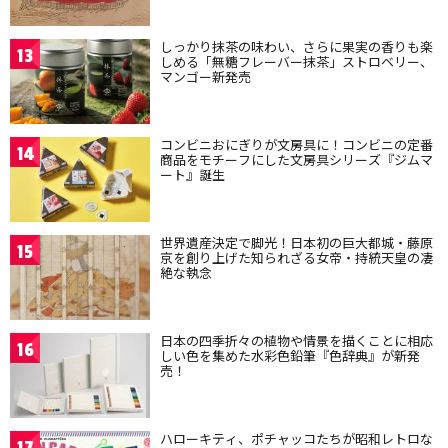
しっかり抹茶の味わい、さらに果実の香りも楽
13
しめる「無糖フレーバー抹茶」ストロベリー、
マンゴー新発売
コンビニおにぎりが文房具に！コンビニの定番
14
商品をモチーフにした文房具シリーズ『ジムマ
ート』誕生
世界遺産決定で脚光！日本初の巨大都城・藤原
15
京を創り上げた知られざる女帝・持統天皇の凄
絶な執念
日本の四季折々の植物や情景を描くことに相応
16
しい色を集めた水彩色鉛筆『色辞典』が新発
売！
ハローキティ、ポチャッコたちが昭和レトロな