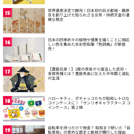
世界遺産決定で脚光！日本初の巨大都城・藤原
15
京を創り上げた知られざる女帝・持統天皇の凄
絶な執念
日本の四季折々の植物や情景を描くことに相応
16
しい色を集めた水彩色鉛筆『色辞典』が新発
売！
【豊臣兄弟！】2度の改易から復活した武将・
17
多賀秀種とは？豊臣秀長に仕えた半年間と波乱
の生涯
ハローキティ、ポチャッコたちが昭和レトロな
18
コインケースに！「サンリオキャラクターズ コ
インケース」第２弾
自転車を持つだけで税金？ 昭和まで続いた「自
19
転車税」の意外な歴史と脱税が横行した理由