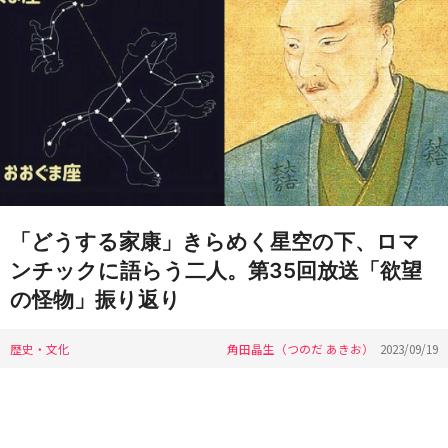
「どうする家康」きらめく星空の下、ロマ
ンチックに語らう二人。第35回放送「欲望
の怪物」振り返り
歴史・文化
角田晶生（つのだ あきお）
2023/09/19