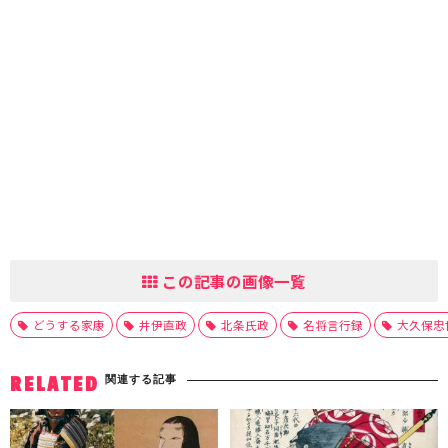
この記事の画像一覧
どうする家康
井伊直政
北条氏政
名将言行録
大久保忠
関連する記事
RELATED