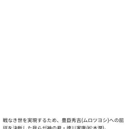
戦なき世を実現するため、豊臣秀吉(ムロツヨシ)への屈
従を決断した我らが神の君・徳川家康(松本潤)。