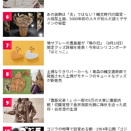
あの装飾は「炎」ではない？縄文時代の国宝・
6
火焔型土器、5000年前の人々が刻んだ謎とデザ
インの秘密
鳩サブレーの豊島屋が『鳩の日』（8月10日）
7
限定グッズ詳細を発表！今年はシリコンポーチ
「はとっこ」
土偶なりきりパーカーも！青森の縄文遺跡群で
8
発掘された土偶がモチーフのキュートなグッズ
が新発売
『豊臣兄弟！』小一郎の5万の大軍に徹底抗
9
戦！切腹覚悟で長宗我部元親に降伏を迫った武
将・谷忠澄の生涯
ゴジラの咆哮で目覚める朝…1954年公開『ゴジ