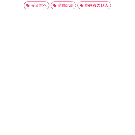
光る君へ
葛飾北斎
鎌倉殿の13人