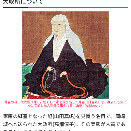
大政所について
秀吉の母・大政所（仲）。幼くして家を飛び出した秀吉（日吉丸）を、誰よりも気に
かけて愛した人物像で知られる（画像：Wikipedia）
家康の継室となった旭(山田真帆)を見舞う名目で、岡崎
城へと送られた大政所(高畑淳子)。その実態が人質であ