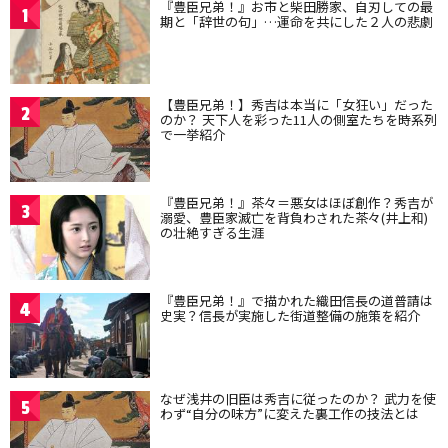
『豊臣兄弟！』お市と柴田勝家、自刃しての最
1
期と「辞世の句」…運命を共にした２人の悲劇
【豊臣兄弟！】秀吉は本当に「女狂い」だった
2
のか？ 天下人を彩った11人の側室たちを時系列
で一挙紹介
『豊臣兄弟！』茶々＝悪女はほぼ創作？秀吉が
3
溺愛、豊臣家滅亡を背負わされた茶々(井上和)
の壮絶すぎる生涯
『豊臣兄弟！』で描かれた織田信長の道普請は
4
史実？信長が実施した街道整備の施策を紹介
なぜ浅井の旧臣は秀吉に従ったのか？ 武力を使
5
わず“自分の味方”に変えた裏工作の技法とは