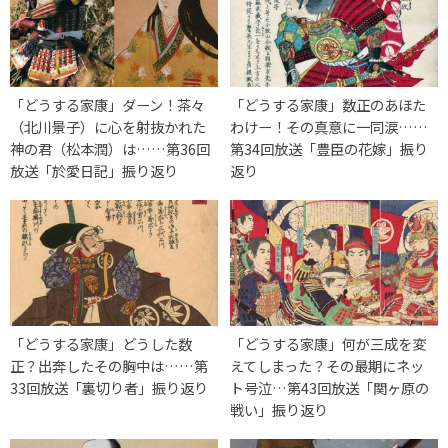
「どうする家康」ダーン！茶々
「どうする家康」数正のあほた
（北川景子）に心を射抜かれた
わけー！その真意に一同涙……
神の君（松本潤）は……第36回
第34回放送「豊臣の花嫁」振り
放送「於愛日記」振り返り
返り
「どうする家康」どうした数
「どうする家康」何が三成を変
正？出奔したその胸中は……第
えてしまった？その最期にネッ
33回放送「裏切り者」振り返り
ト号泣…第43回放送「関ヶ原の
戦い」振り返り