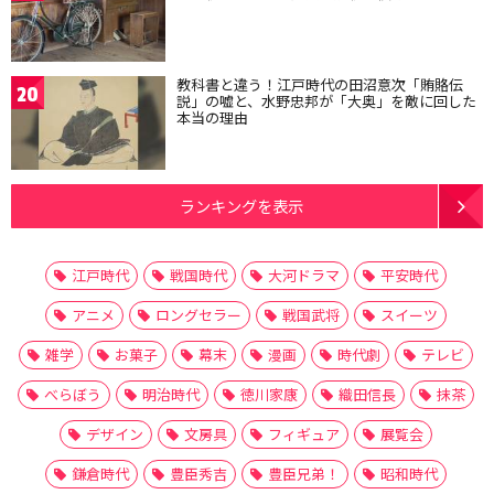
教科書と違う！江戸時代の田沼意次「賄賂伝
20
説」の嘘と、水野忠邦が「大奥」を敵に回した
本当の理由
ランキングを表示
江戸時代
戦国時代
大河ドラマ
平安時代
アニメ
ロングセラー
戦国武将
スイーツ
雑学
お菓子
幕末
漫画
時代劇
テレビ
べらぼう
明治時代
徳川家康
織田信長
抹茶
デザイン
文房具
フィギュア
展覧会
鎌倉時代
豊臣秀吉
豊臣兄弟！
昭和時代