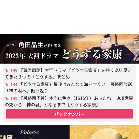
【賛否両論】大河ドラマ『どうする家康』を振り返り見え
No.145
てきた３つの「どうする」まとめ
「どうする家康」最後はみんなで海老すくい…最終回放送
No.144
「神の君へ」振り返り
【最終回予習】本当に色々（1616年）あったね…徳川家康
No.143
の死から「神の君」となるまで【どうする家康】
バックナンバー