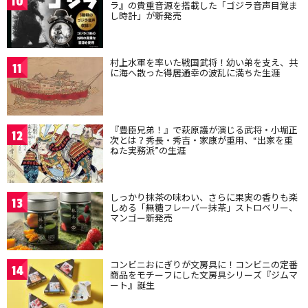
10
ラ』の貴重音源を搭載した「ゴジラ音声目覚ま
し時計」が新発売
村上水軍を率いた戦国武将！幼い弟を支え、共
11
に海へ散った得居通幸の波乱に満ちた生涯
『豊臣兄弟！』で萩原護が演じる武将・小堀正
12
次とは？秀長・秀吉・家康が重用、“出家を重
ねた実務派”の生涯
しっかり抹茶の味わい、さらに果実の香りも楽
13
しめる「無糖フレーバー抹茶」ストロベリー、
マンゴー新発売
コンビニおにぎりが文房具に！コンビニの定番
14
商品をモチーフにした文房具シリーズ『ジムマ
ート』誕生