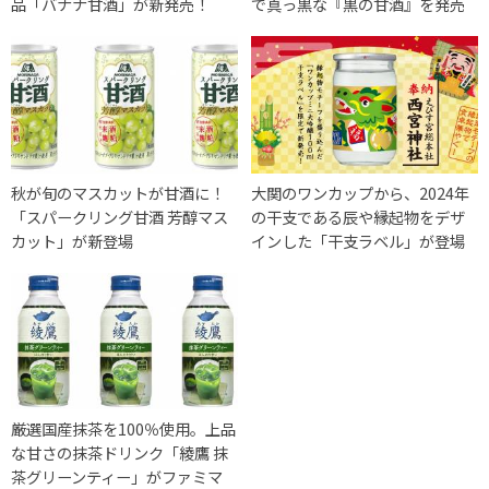
品「バナナ甘酒」が新発売！
で真っ黒な『黒の甘酒』を発売
秋が旬のマスカットが甘酒に！
大関のワンカップから、2024年
「スパークリング甘酒 芳醇マス
の干支である辰や縁起物をデザ
カット」が新登場
インした「干支ラベル」が登場
厳選国産抹茶を100％使用。上品
な甘さの抹茶ドリンク「綾鷹 抹
茶グリーンティー」がファミマ