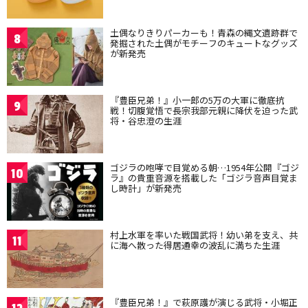
土偶なりきりパーカーも！青森の縄文遺跡群で
8
発掘された土偶がモチーフのキュートなグッズ
が新発売
『豊臣兄弟！』小一郎の5万の大軍に徹底抗
9
戦！切腹覚悟で長宗我部元親に降伏を迫った武
将・谷忠澄の生涯
ゴジラの咆哮で目覚める朝…1954年公開『ゴジ
10
ラ』の貴重音源を搭載した「ゴジラ音声目覚ま
し時計」が新発売
村上水軍を率いた戦国武将！幼い弟を支え、共
11
に海へ散った得居通幸の波乱に満ちた生涯
『豊臣兄弟！』で萩原護が演じる武将・小堀正