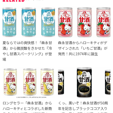
RELATED
夏ならではの爽快感！「森永甘
森永甘酒からハローキティがデ
酒」から微炭酸をきかせた『冷
ザインされた「いちご甘酒」が
やし甘酒スパークリング』が登
発売！共に1974年に誕生
場
ロングセラー「森永甘酒」から
くっ、黒いぞ！森永甘酒が50周
ハローキティとコラボした新商
年を記念しブラックココア入り