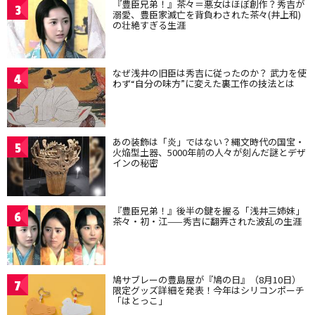
『豊臣兄弟！』茶々＝悪女はほぼ創作？秀吉が
3
溺愛、豊臣家滅亡を背負わされた茶々(井上和)
の壮絶すぎる生涯
なぜ浅井の旧臣は秀吉に従ったのか？ 武力を使
4
わず“自分の味方”に変えた裏工作の技法とは
あの装飾は「炎」ではない？縄文時代の国宝・
5
火焔型土器、5000年前の人々が刻んだ謎とデザ
インの秘密
『豊臣兄弟！』後半の鍵を握る「浅井三姉妹」
6
茶々・初・江——秀吉に翻弄された波乱の生涯
鳩サブレーの豊島屋が『鳩の日』（8月10日）
7
限定グッズ詳細を発表！今年はシリコンポーチ
「はとっこ」