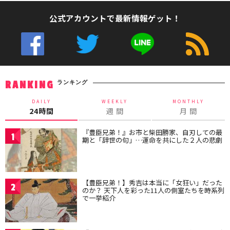
公式アカウントで最新情報ゲット！
ランキング
RANKING
DAILY
WEEKLY
MONTHLY
24時間
週 間
月 間
『豊臣兄弟！』お市と柴田勝家、自刃しての最
1
期と「辞世の句」…運命を共にした２人の悲劇
【豊臣兄弟！】秀吉は本当に「女狂い」だった
2
のか？ 天下人を彩った11人の側室たちを時系列
で一挙紹介