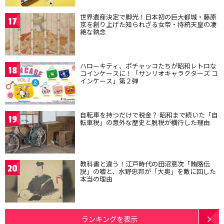
世界遺産決定で脚光！日本初の巨大都城・藤原
17
京を創り上げた知られざる女帝・持統天皇の凄
絶な執念
ハローキティ、ポチャッコたちが昭和レトロな
18
コインケースに！「サンリオキャラクターズ コ
インケース」第２弾
自転車を持つだけで税金？ 昭和まで続いた「自
19
転車税」の意外な歴史と脱税が横行した理由
教科書と違う！江戸時代の田沼意次「賄賂伝
20
説」の嘘と、水野忠邦が「大奥」を敵に回した
本当の理由
ランキングを表示