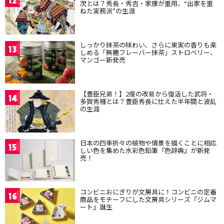
12
次とは？秀長・秀吉・家康が重用、“出家を重
ねた実務派”の生涯
しっかり抹茶の味わい、さらに果実の香りも楽
13
しめる「無糖フレーバー抹茶」ストロベリー、
マンゴー新発売
【豊臣兄弟！】2度の改易から復活した武将・
14
多賀秀種とは？豊臣秀長に仕えた半年間と波乱
の生涯
日本の四季折々の植物や情景を描くことに相応
15
しい色を集めた水彩色鉛筆『色辞典』が新発
売！
コンビニおにぎりが文房具に！コンビニの定番
16
商品をモチーフにした文房具シリーズ『ジムマ
ート』誕生