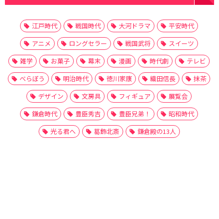
江戸時代
戦国時代
大河ドラマ
平安時代
アニメ
ロングセラー
戦国武将
スイーツ
雑学
お菓子
幕末
漫画
時代劇
テレビ
べらぼう
明治時代
徳川家康
織田信長
抹茶
デザイン
文房具
フィギュア
展覧会
鎌倉時代
豊臣秀吉
豊臣兄弟！
昭和時代
光る君へ
葛飾北斎
鎌倉殿の13人