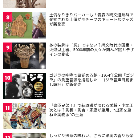
土偶なりきりパーカーも！青森の縄文遺跡群で
8
発掘された土偶がモチーフのキュートなグッズ
が新発売
あの装飾は「炎」ではない？縄文時代の国宝・
9
火焔型土器、5000年前の人々が刻んだ謎とデザ
インの秘密
ゴジラの咆哮で目覚める朝…1954年公開『ゴジ
10
ラ』の貴重音源を搭載した「ゴジラ音声目覚ま
し時計」が新発売
『豊臣兄弟！』で萩原護が演じる武将・小堀正
11
次とは？秀長・秀吉・家康が重用、“出家を重
ねた実務派”の生涯
しっかり抹茶の味わい、さらに果実の香りも楽