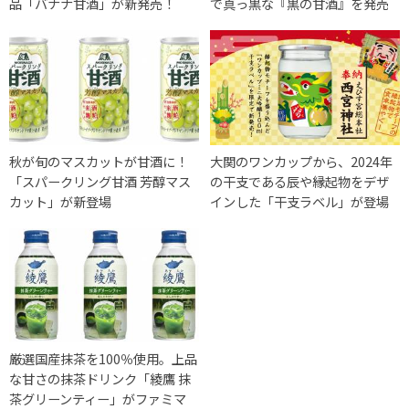
品「バナナ甘酒」が新発売！
で真っ黒な『黒の甘酒』を発売
秋が旬のマスカットが甘酒に！
大関のワンカップから、2024年
「スパークリング甘酒 芳醇マス
の干支である辰や縁起物をデザ
カット」が新登場
インした「干支ラベル」が登場
厳選国産抹茶を100％使用。上品
な甘さの抹茶ドリンク「綾鷹 抹
茶グリーンティー」がファミマ