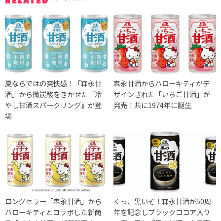
RELATED
夏ならではの爽快感！「森永甘
森永甘酒からハローキティがデ
酒」から微炭酸をきかせた『冷
ザインされた「いちご甘酒」が
やし甘酒スパークリング』が登
発売！共に1974年に誕生
場
ロングセラー「森永甘酒」から
くっ、黒いぞ！森永甘酒が50周
ハローキティとコラボした新商
年を記念しブラックココア入り