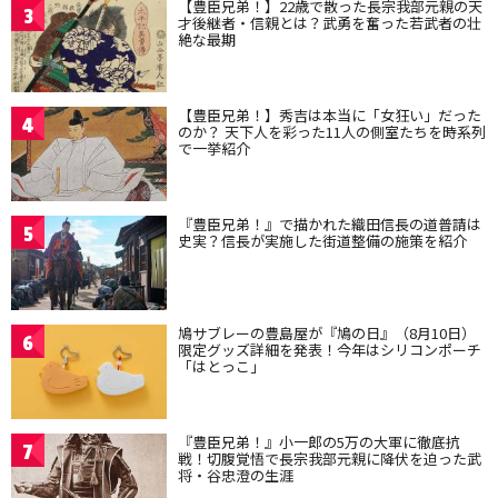
【豊臣兄弟！】22歳で散った長宗我部元親の天
3
才後継者・信親とは？武勇を奮った若武者の壮
絶な最期
【豊臣兄弟！】秀吉は本当に「女狂い」だった
4
のか？ 天下人を彩った11人の側室たちを時系列
で一挙紹介
『豊臣兄弟！』で描かれた織田信長の道普請は
5
史実？信長が実施した街道整備の施策を紹介
鳩サブレーの豊島屋が『鳩の日』（8月10日）
6
限定グッズ詳細を発表！今年はシリコンポーチ
「はとっこ」
『豊臣兄弟！』小一郎の5万の大軍に徹底抗
7
戦！切腹覚悟で長宗我部元親に降伏を迫った武
将・谷忠澄の生涯