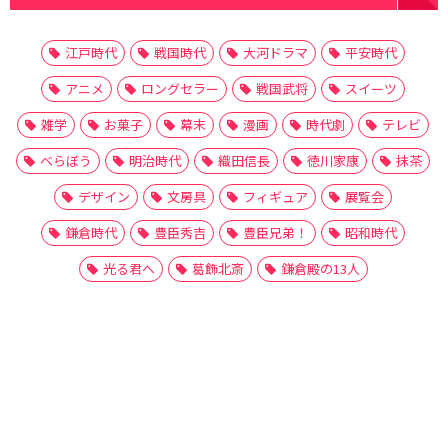
江戸時代
戦国時代
大河ドラマ
平安時代
アニメ
ロングセラー
戦国武将
スイーツ
雑学
お菓子
幕末
漫画
時代劇
テレビ
べらぼう
明治時代
織田信長
徳川家康
抹茶
デザイン
文房具
フィギュア
展覧会
鎌倉時代
豊臣秀吉
豊臣兄弟！
昭和時代
光る君へ
葛飾北斎
鎌倉殿の13人