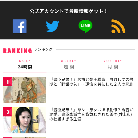
公式アカウントで最新情報ゲット！
ランキング
RANKING
DAILY
WEEKLY
MONTHLY
24時間
週 間
月 間
『豊臣兄弟！』お市と柴田勝家、自刃しての最
1
期と「辞世の句」…運命を共にした２人の悲劇
『豊臣兄弟！』茶々＝悪女はほぼ創作？秀吉が
2
溺愛、豊臣家滅亡を背負わされた茶々(井上和)
の壮絶すぎる生涯