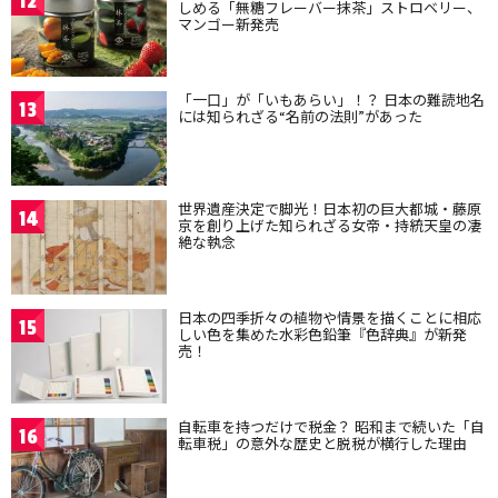
12
しめる「無糖フレーバー抹茶」ストロベリー、
マンゴー新発売
「一口」が「いもあらい」！？ 日本の難読地名
13
には知られざる“名前の法則”があった
世界遺産決定で脚光！日本初の巨大都城・藤原
14
京を創り上げた知られざる女帝・持統天皇の凄
絶な執念
日本の四季折々の植物や情景を描くことに相応
15
しい色を集めた水彩色鉛筆『色辞典』が新発
売！
自転車を持つだけで税金？ 昭和まで続いた「自
16
転車税」の意外な歴史と脱税が横行した理由