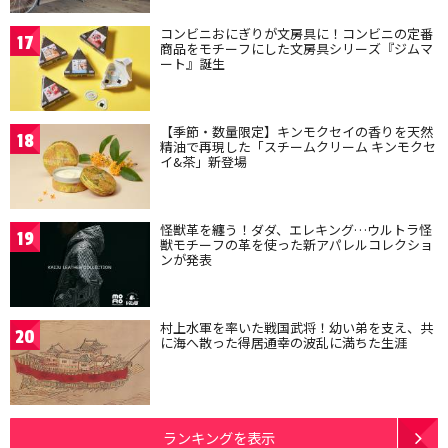
コンビニおにぎりが文房具に！コンビニの定番
17
商品をモチーフにした文房具シリーズ『ジムマ
ート』誕生
【季節・数量限定】キンモクセイの香りを天然
18
精油で再現した「スチームクリーム キンモクセ
イ&茶」新登場
怪獣革を纏う！ダダ、エレキング…ウルトラ怪
19
獣モチーフの革を使った新アパレルコレクショ
ンが発表
村上水軍を率いた戦国武将！幼い弟を支え、共
20
に海へ散った得居通幸の波乱に満ちた生涯
ランキングを表示