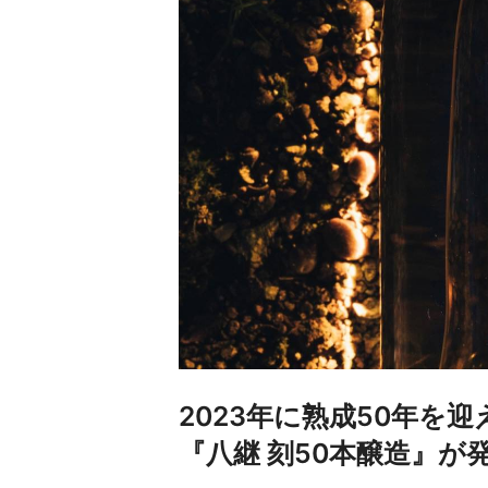
2023年に熟成50年を
『八継 刻50本醸造』が