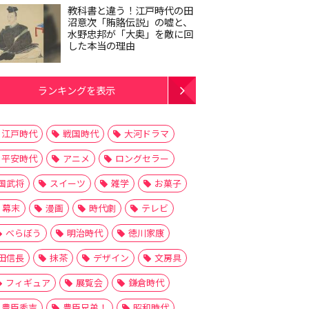
教科書と違う！江戸時代の田
沼意次「賄賂伝説」の嘘と、
水野忠邦が「大奥」を敵に回
した本当の理由
ランキングを表示
江戸時代
戦国時代
大河ドラマ
平安時代
アニメ
ロングセラー
国武将
スイーツ
雑学
お菓子
幕末
漫画
時代劇
テレビ
べらぼう
明治時代
徳川家康
田信長
抹茶
デザイン
文房具
フィギュア
展覧会
鎌倉時代
豊臣秀吉
豊臣兄弟！
昭和時代