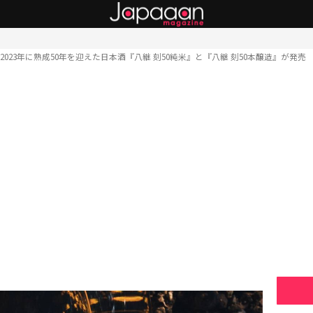
2023年に熟成50年を迎えた日本酒『八継 刻50純米』と『八継 刻50本醸造』が発売