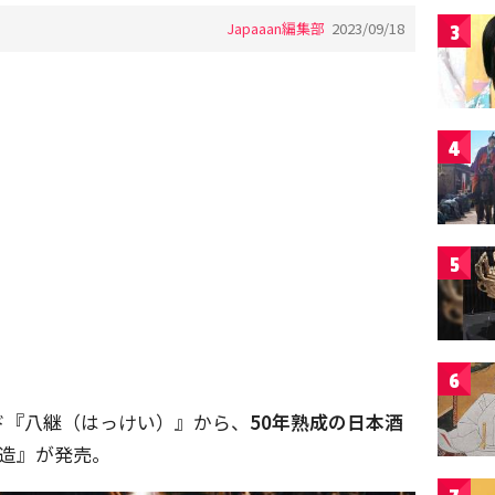
Japaaan編集部
2023/09/18
3
4
5
6
ド『八継（はっけい）』から、
50年熟成の日本酒
醸造』が発売。