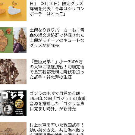
日』（8月10日）限定グッズ
詳細を発表！今年はシリコン
ポーチ「はとっこ」
土偶なりきりパーカーも！青
森の縄文遺跡群で発掘された
土偶がモチーフのキュートな
グッズが新発売
『豊臣兄弟！』小一郎の5万
の大軍に徹底抗戦！切腹覚悟
で長宗我部元親に降伏を迫っ
た武将・谷忠澄の生涯
ゴジラの咆哮で目覚める朝…
1954年公開『ゴジラ』の貴重
音源を搭載した「ゴジラ音声
目覚まし時計」が新発売
村上水軍を率いた戦国武将！
幼い弟を支え、共に海へ散っ
た得居通幸の波乱に満ちた生