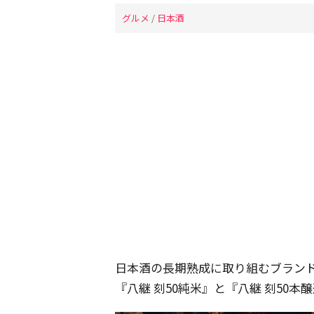
グルメ
/
日本酒
日本酒の長期熟成に取り組むブラン
『八継 刻50純米』と『八継 刻50本