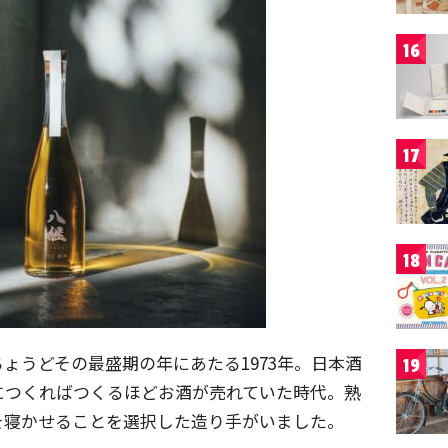
16
17
18
ょうどその最盛期の年にあたる1973年。日本酒
19
につくればつくるほどお酒が売れていた時代。熟
を寝かせることを選択した造り手がいました。