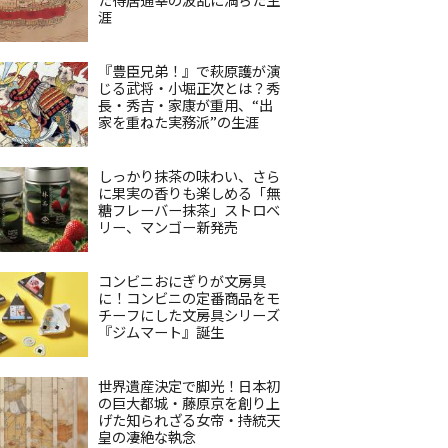
涯
『豊臣兄弟！』で萩原護が演
じる武将・小堀正次とは？秀
長・秀吉・家康が重用、“出
家を重ねた実務派”の生涯
しっかり抹茶の味わい、さら
に果実の香りも楽しめる「無
糖フレーバー抹茶」ストロベ
リー、マンゴー新発売
コンビニおにぎりが文房具
に！コンビニの定番商品をモ
チーフにした文房具シリーズ
『ジムマート』誕生
世界遺産決定で脚光！日本初
の巨大都城・藤原京を創り上
げた知られざる女帝・持統天
皇の凄絶な執念