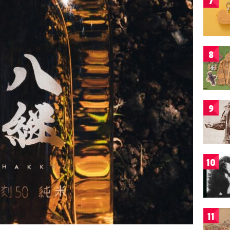
7
8
9
10
11