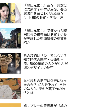
『豊臣兄弟！』茶々＝悪女は
ほぼ創作？秀吉が溺愛、豊臣
家滅亡を背負わされた茶々
(井上和)の壮絶すぎる生涯
『豊臣兄弟！』で描かれた織
田信長の道普請は史実？信長
が実施した街道整備の施策を
紹介
あの装飾は「炎」ではない？
縄文時代の国宝・火焔型土
器、5000年前の人々が刻んだ
謎とデザインの秘密
なぜ浅井の旧臣は秀吉に従っ
たのか？ 武力を使わず“自分
の味方”に変えた裏工作の技
法とは
鳩サブレーの豊島屋が『鳩の