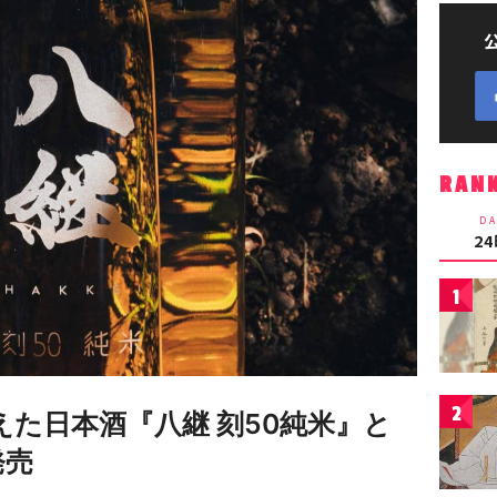
RAN
DA
2
1
2
迎えた日本酒『八継 刻50純米』と
発売