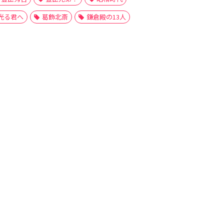
光る君へ
葛飾北斎
鎌倉殿の13人