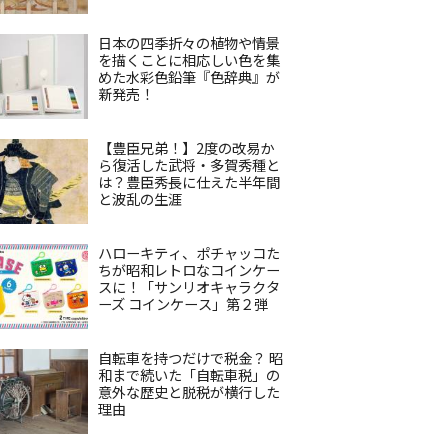
日本の四季折々の植物や情景
を描くことに相応しい色を集
めた水彩色鉛筆『色辞典』が
新発売！
【豊臣兄弟！】2度の改易か
ら復活した武将・多賀秀種と
は？豊臣秀長に仕えた半年間
と波乱の生涯
ハローキティ、ポチャッコた
ちが昭和レトロなコインケー
スに！「サンリオキャラクタ
ーズ コインケース」第２弾
自転車を持つだけで税金？ 昭
和まで続いた「自転車税」の
意外な歴史と脱税が横行した
理由