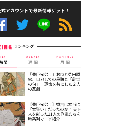
公式アカウントで最新情報ゲット！
ランキング
KING
ILY
WEEKLY
MONTHLY
4時間
週 間
月 間
『豊臣兄弟！』お市と柴田勝
家、自刃しての最期と「辞世
の句」…運命を共にした２人
の悲劇
【豊臣兄弟！】秀吉は本当に
「女狂い」だったのか？ 天下
人を彩った11人の側室たちを
時系列で一挙紹介