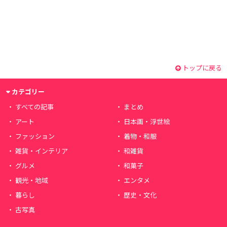
トップに戻る
カテゴリー
すべての記事
まとめ
アート
日本画・浮世絵
ファッション
着物・和服
雑貨・インテリア
和雑貨
グルメ
和菓子
観光・地域
エンタメ
暮らし
歴史・文化
古写真