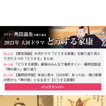
【賛否両論】大河ドラマ『どうする家康』を振り返り見え
No.145
てきた３つの「どうする」まとめ
「どうする家康」最後はみんなで海老すくい…最終回放送
No.144
「神の君へ」振り返り
【最終回予習】本当に色々（1616年）あったね…徳川家康
No.143
の死から「神の君」となるまで【どうする家康】
バックナンバー