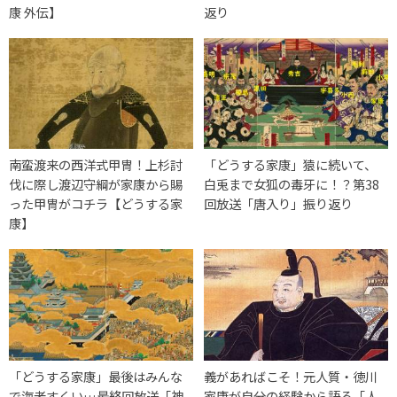
康 外伝】
返り
南蛮渡来の西洋式甲冑！上杉討
「どうする家康」猿に続いて、
伐に際し渡辺守綱が家康から賜
白兎まで女狐の毒牙に！？第38
った甲冑がコチラ【どうする家
回放送「唐入り」振り返り
康】
「どうする家康」最後はみんな
義があればこそ！元人質・徳川
で海老すくい…最終回放送「神
家康が自分の経験から語る「人