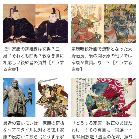
徳川家康の跡継ぎは次男？三
家康暗殺計画で流罪となった大
男？それとも四男？戦なき世に
野治長、後の関ヶ原の戦いでは
相応しい後継者の資質【どうす
家康が賞賛。なぜ？【どうする
る家康】
家康】
最近の若いモンは…家臣の奇抜
「どうする家康」数正のあほた
なヘアスタイルに対する徳川家
わけー！その真意に一同涙……
康の反応がこちら【どうする家
第34回放送「豊臣の花嫁」振り