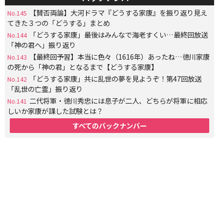
【賛否両論】大河ドラマ『どうする家康』を振り返り見え
No.145
てきた３つの「どうする」まとめ
「どうする家康」最後はみんなで海老すくい…最終回放送
No.144
「神の君へ」振り返り
【最終回予習】本当に色々（1616年）あったね…徳川家康
No.143
の死から「神の君」となるまで【どうする家康】
「どうする家康」共に乱世の夢を見ようぞ！第47回放送
No.142
「乱世の亡霊」振り返り
二代将軍・徳川秀忠には息子が二人、どちらが将軍に相応
No.141
しいか家康が課した試験とは？
すべてのバックナンバー