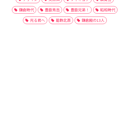
鎌倉時代
豊臣秀吉
豊臣兄弟！
昭和時代
光る君へ
葛飾北斎
鎌倉殿の13人