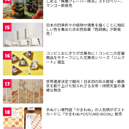
しめる「無糖フレーバー抹茶」ストロベリー、
マンゴー新発売
日本の四季折々の植物や情景を描くことに相応
15
しい色を集めた水彩色鉛筆『色辞典』が新発
売！
コンビニおにぎりが文房具に！コンビニの定番
16
商品をモチーフにした文房具シリーズ『ジムマ
ート』誕生
世界遺産決定で脚光！日本初の巨大都城・藤原
17
京を創り上げた知られざる女帝・持統天皇の凄
絶な執念
手ぬぐい専門店「かまわぬ」の人気柄がポスト
18
カードに『かまわぬ POSTCARD BOOK』発売