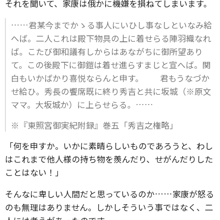
それを聞いて、家康は俄かに機嫌を損ねてしまいます。
……君某今までかゝる事人にいひし事なしといなみ給
へば。二人これは殿下物具の上に着せらる陣羽織なれ
ば。こたび御和議有しからはあながちに御所望あり
て。この後殿下に御鎧は着せ進らすまじと宣へば。関
白もいかばかり喜悦ならんと申す。 君もうなづか
せ給ひ。秀長の饗席既に終り秀吉と共に坂城（※原文
ママ。大坂城か）に上らせらる。……
※『東照宮御実紀附録』巻五「秀吉之権略」
「何を申すか。いかに素晴らしいものであろうと、わし
はこれまで他人様の持ち物を羨んだり、せがんだりした
ことはない！」
そんなに卑しい人間だと思っているのか……家康が怒る
のも無理はありません。しかしそういう事ではなく、二