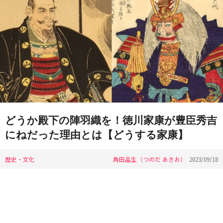
どうか殿下の陣羽織を！徳川家康が豊臣秀吉
にねだった理由とは【どうする家康】
歴史・文化
角田晶生（つのだ あきお）
2023/09/18