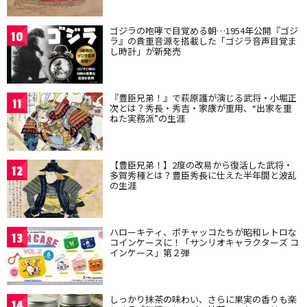
ゴジラの咆哮で目覚める朝…1954年公開『ゴジ
10
ラ』の貴重音源を搭載した「ゴジラ音声目覚ま
し時計」が新発売
『豊臣兄弟！』で萩原護が演じる武将・小堀正
11
次とは？秀長・秀吉・家康が重用、“出家を重
ねた実務派”の生涯
【豊臣兄弟！】2度の改易から復活した武将・
12
多賀秀種とは？豊臣秀長に仕えた半年間と波乱
の生涯
ハローキティ、ポチャッコたちが昭和レトロな
13
コインケースに！「サンリオキャラクターズ コ
インケース」第２弾
しっかり抹茶の味わい、さらに果実の香りも楽
14