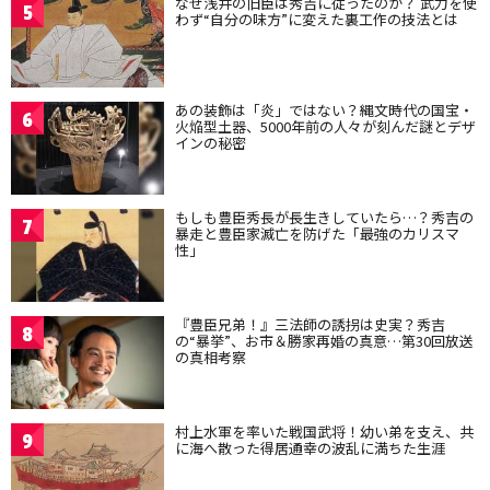
なぜ浅井の旧臣は秀吉に従ったのか？ 武力を使
5
わず“自分の味方”に変えた裏工作の技法とは
あの装飾は「炎」ではない？縄文時代の国宝・
6
火焔型土器、5000年前の人々が刻んだ謎とデザ
インの秘密
もしも豊臣秀長が長生きしていたら…？秀吉の
7
暴走と豊臣家滅亡を防げた「最強のカリスマ
性」
『豊臣兄弟！』三法師の誘拐は史実？秀吉
8
の“暴挙”、お市＆勝家再婚の真意…第30回放送
の真相考察
村上水軍を率いた戦国武将！幼い弟を支え、共
9
に海へ散った得居通幸の波乱に満ちた生涯