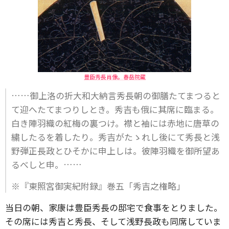
豊臣秀長肖像。春岳院蔵
……御上洛の折大和大納言秀長朝の御膳たてまつると
て迎へたてまつりしとき。秀吉も俄に其席に臨まる。
白き陣羽織の紅梅の裏つけ。襟と袖には赤地に唐草の
繍したるを着したり。秀吉がたゝれし後にて秀長と浅
野弾正長政とひそかに申上しは。彼陣羽織を御所望あ
るべしと申。……
※『東照宮御実紀附録』巻五「秀吉之権略」
当日の朝、家康は豊臣秀長の邸宅で食事をとりました。
その席には秀吉と秀長、そして浅野長政も同席していま