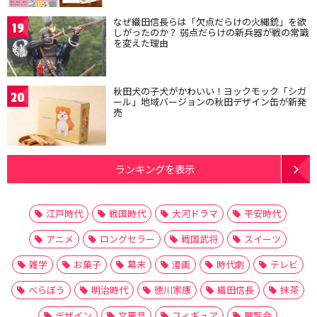
なぜ織田信長らは「欠点だらけの火縄銃」を欲
19
しがったのか？ 弱点だらけの新兵器が戦の常識
を変えた理由
秋田犬の子犬がかわいい！ヨックモック「シガ
20
ール」地域バージョンの秋田デザイン缶が新発
売
ランキングを表示
江戸時代
戦国時代
大河ドラマ
平安時代
アニメ
ロングセラー
戦国武将
スイーツ
雑学
お菓子
幕末
漫画
時代劇
テレビ
べらぼう
明治時代
徳川家康
織田信長
抹茶
デザイン
文房具
フィギュア
展覧会