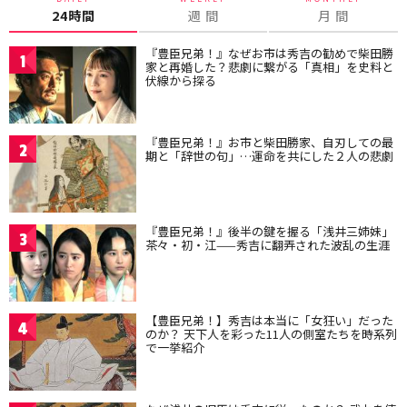
24時間
週 間
月 間
『豊臣兄弟！』なぜお市は秀吉の勧めで柴田勝
1
家と再婚した？悲劇に繋がる「真相」を史料と
伏線から探る
『豊臣兄弟！』お市と柴田勝家、自刃しての最
2
期と「辞世の句」…運命を共にした２人の悲劇
『豊臣兄弟！』後半の鍵を握る「浅井三姉妹」
3
茶々・初・江——秀吉に翻弄された波乱の生涯
【豊臣兄弟！】秀吉は本当に「女狂い」だった
4
のか？ 天下人を彩った11人の側室たちを時系列
で一挙紹介