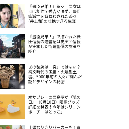
『豊臣兄弟！』茶々＝悪女は
ほぼ創作？秀吉が溺愛、豊臣
家滅亡を背負わされた茶々
(井上和)の壮絶すぎる生涯
『豊臣兄弟！』で描かれた織
田信長の道普請は史実？信長
が実施した街道整備の施策を
紹介
あの装飾は「炎」ではない？
縄文時代の国宝・火焔型土
器、5000年前の人々が刻んだ
謎とデザインの秘密
鳩サブレーの豊島屋が『鳩の
日』（8月10日）限定グッズ
詳細を発表！今年はシリコン
ポーチ「はとっこ」
土偶なりきりパーカーも！青