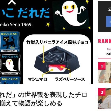
RAN
DA
2
1
2
れだ」の世界観を表現したチロ
揃えて物語が楽しめる