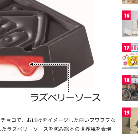
16
17
18
19
味チョコで、おばけをイメージした白いフワフワな
したラズベリーソースを包み絵本の世界観を表現