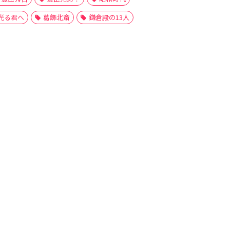
光る君へ
葛飾北斎
鎌倉殿の13人