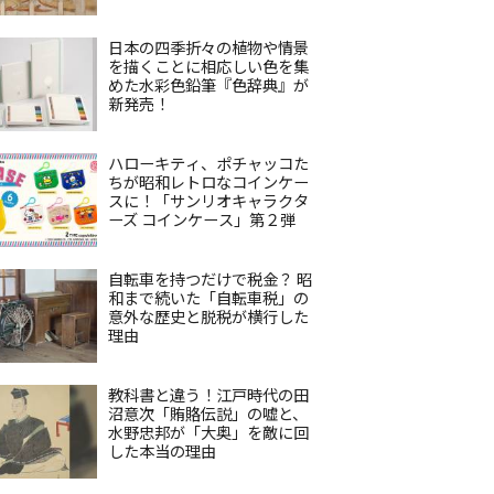
日本の四季折々の植物や情景
を描くことに相応しい色を集
めた水彩色鉛筆『色辞典』が
新発売！
ハローキティ、ポチャッコた
ちが昭和レトロなコインケー
スに！「サンリオキャラクタ
ーズ コインケース」第２弾
自転車を持つだけで税金？ 昭
和まで続いた「自転車税」の
意外な歴史と脱税が横行した
理由
教科書と違う！江戸時代の田
沼意次「賄賂伝説」の嘘と、
水野忠邦が「大奥」を敵に回
した本当の理由