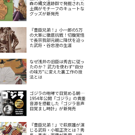
森の縄文遺跡群で発掘された
土偶がモチーフのキュートな
グッズが新発売
『豊臣兄弟！』小一郎の5万
の大軍に徹底抗戦！切腹覚悟
で長宗我部元親に降伏を迫っ
た武将・谷忠澄の生涯
なぜ浅井の旧臣は秀吉に従っ
たのか？ 武力を使わず“自分
の味方”に変えた裏工作の技
法とは
ゴジラの咆哮で目覚める朝…
1954年公開『ゴジラ』の貴重
音源を搭載した「ゴジラ音声
目覚まし時計」が新発売
『豊臣兄弟！』で萩原護が演
じる武将・小堀正次とは？秀
長・秀吉・家康が重用、“出