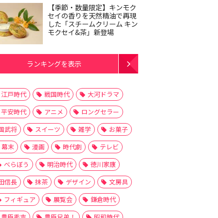
【季節・数量限定】キンモク
セイの香りを天然精油で再現
した「スチームクリーム キン
モクセイ&茶」新登場
ランキングを表示
江戸時代
戦国時代
大河ドラマ
平安時代
アニメ
ロングセラー
国武将
スイーツ
雑学
お菓子
幕末
漫画
時代劇
テレビ
べらぼう
明治時代
徳川家康
田信長
抹茶
デザイン
文房具
フィギュア
展覧会
鎌倉時代
豊臣秀吉
豊臣兄弟！
昭和時代