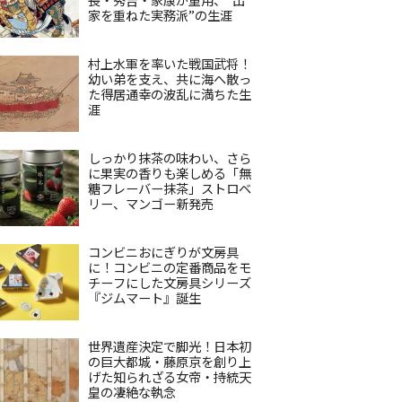
家を重ねた実務派”の生涯
村上水軍を率いた戦国武将！
幼い弟を支え、共に海へ散っ
た得居通幸の波乱に満ちた生
涯
しっかり抹茶の味わい、さら
に果実の香りも楽しめる「無
糖フレーバー抹茶」ストロベ
リー、マンゴー新発売
コンビニおにぎりが文房具
に！コンビニの定番商品をモ
チーフにした文房具シリーズ
『ジムマート』誕生
世界遺産決定で脚光！日本初
の巨大都城・藤原京を創り上
げた知られざる女帝・持統天
皇の凄絶な執念