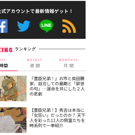
公式アカウントで最新情報ゲット！
ランキング
KING
ILY
WEEKLY
MONTHLY
4時間
週 間
月 間
『豊臣兄弟！』お市と柴田勝
家、自刃しての最期と「辞世
の句」…運命を共にした２人
の悲劇
【豊臣兄弟！】秀吉は本当に
「女狂い」だったのか？ 天下
人を彩った11人の側室たちを
時系列で一挙紹介