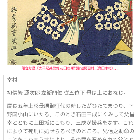
落合芳幾「太平記英勇傳 花田左衛門尉滋野雪村（真田幸村）」
幸村
初信繁 源次郎 左衛門佐 従五位下 母は上におなじ。
慶長五年上杉景勝御征代の時したがひたてまつり、下
野国小山にいたる。このとき石田三成にくみして父昌
幸とともに上田城にこもり、三成が援兵をなす。これ
によりて死刑に処せらるべきのところ、兄信之助命の
ことをこひまうすにより、その罪を宥められて父とと