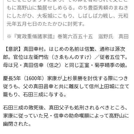
もに高野山に蟄居せしめらる。のち豊臣秀頼のまねき
にしたがひ、大坂城にこもり、しばしば力戦し、元和
元年五月七日のたたかひに討死す。
※『寛政重脩諸家譜』巻第六百五十五 滋野氏 真田
【意訳】真田幸村。はじめの名前は信繁、通称は源次
郎。官位は左衛門佐（さゑもんのすけ）／従者五位下。
母は兄・真田信幸（信之）と同じ正室・菊亭晴季の娘。
慶長5年（1600年）家康が上杉景勝を討伐する際につき
従うも、父の真田昌幸と共に離反して信州上田城に立て
籠もり、石田三成に与する。
石田三成の敗死後、真田父子も処刑されるべきところ、
家康に従っていた兄・信幸の助命嘆願によって高野山に
幽閉された。