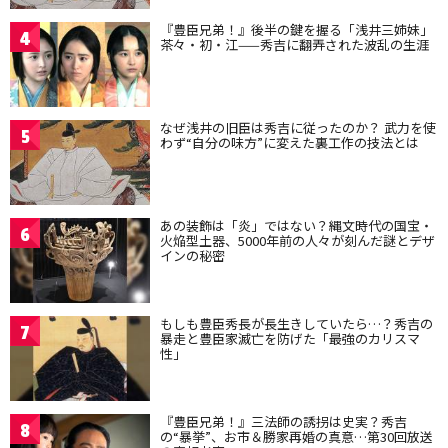
『豊臣兄弟！』後半の鍵を握る「浅井三姉妹」
4
茶々・初・江——秀吉に翻弄された波乱の生涯
なぜ浅井の旧臣は秀吉に従ったのか？ 武力を使
5
わず“自分の味方”に変えた裏工作の技法とは
あの装飾は「炎」ではない？縄文時代の国宝・
6
火焔型土器、5000年前の人々が刻んだ謎とデザ
インの秘密
もしも豊臣秀長が長生きしていたら…？秀吉の
7
暴走と豊臣家滅亡を防げた「最強のカリスマ
性」
『豊臣兄弟！』三法師の誘拐は史実？秀吉
8
の“暴挙”、お市＆勝家再婚の真意…第30回放送