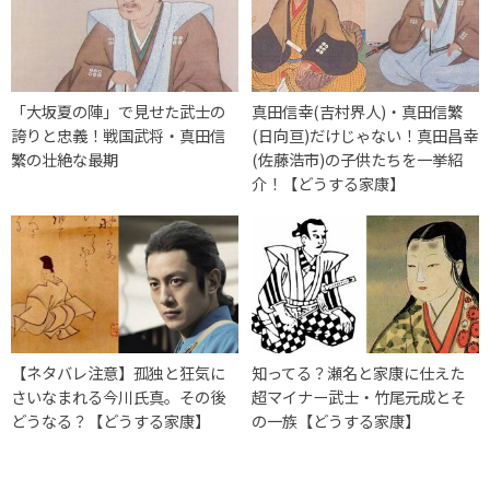
「大坂夏の陣」で見せた武士の
真田信幸(吉村界人)・真田信繁
誇りと忠義！戦国武将・真田信
(日向亘)だけじゃない！真田昌幸
繁の壮絶な最期
(佐藤浩市)の子供たちを一挙紹
介！【どうする家康】
【ネタバレ注意】孤独と狂気に
知ってる？瀬名と家康に仕えた
さいなまれる今川氏真。その後
超マイナー武士・竹尾元成とそ
どうなる？【どうする家康】
の一族【どうする家康】