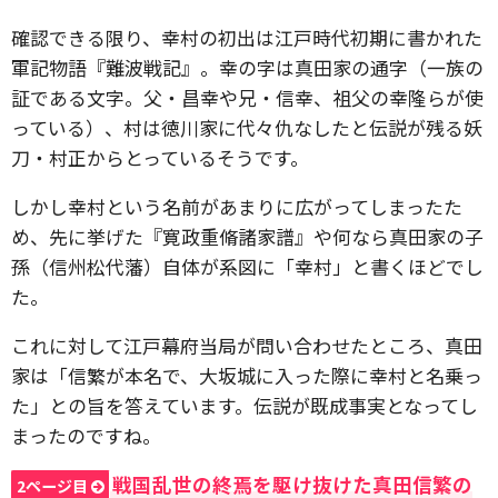
確認できる限り、幸村の初出は江戸時代初期に書かれた
軍記物語『難波戦記』。幸の字は真田家の通字（一族の
証である文字。父・昌幸や兄・信幸、祖父の幸隆らが使
っている）、村は徳川家に代々仇なしたと伝説が残る妖
刀・村正からとっているそうです。
しかし幸村という名前があまりに広がってしまったた
め、先に挙げた『寛政重脩諸家譜』や何なら真田家の子
孫（信州松代藩）自体が系図に「幸村」と書くほどでし
た。
これに対して江戸幕府当局が問い合わせたところ、真田
家は「信繁が本名で、大坂城に入った際に幸村と名乗っ
た」との旨を答えています。伝説が既成事実となってし
まったのですね。
戦国乱世の終焉を駆け抜けた真田信繁の
2ページ目