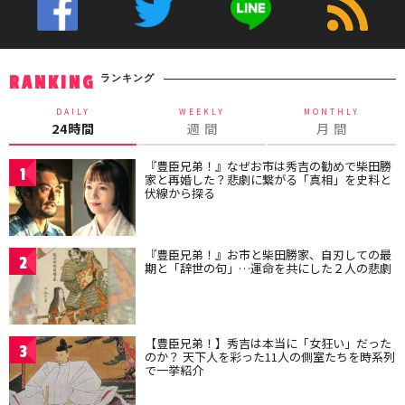
ランキング
RANKING
DAILY
WEEKLY
MONTHLY
24時間
週 間
月 間
『豊臣兄弟！』なぜお市は秀吉の勧めで柴田勝
1
家と再婚した？悲劇に繋がる「真相」を史料と
伏線から探る
『豊臣兄弟！』お市と柴田勝家、自刃しての最
2
期と「辞世の句」…運命を共にした２人の悲劇
【豊臣兄弟！】秀吉は本当に「女狂い」だった
3
のか？ 天下人を彩った11人の側室たちを時系列
で一挙紹介