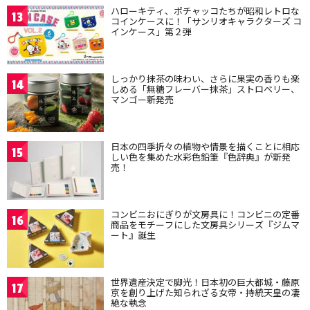
ハローキティ、ポチャッコたちが昭和レトロな
13
コインケースに！「サンリオキャラクターズ コ
インケース」第２弾
しっかり抹茶の味わい、さらに果実の香りも楽
14
しめる「無糖フレーバー抹茶」ストロベリー、
マンゴー新発売
日本の四季折々の植物や情景を描くことに相応
15
しい色を集めた水彩色鉛筆『色辞典』が新発
売！
コンビニおにぎりが文房具に！コンビニの定番
16
商品をモチーフにした文房具シリーズ『ジムマ
ート』誕生
世界遺産決定で脚光！日本初の巨大都城・藤原
17
京を創り上げた知られざる女帝・持統天皇の凄
絶な執念