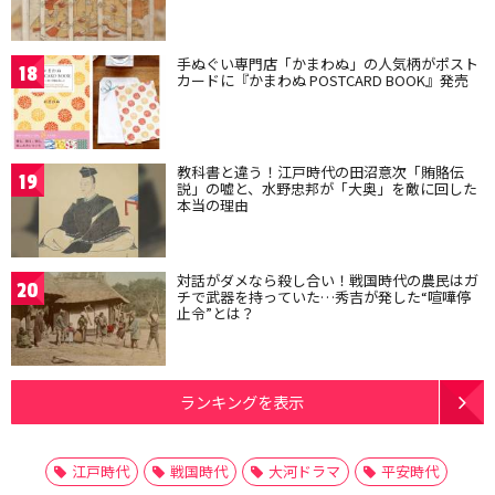
手ぬぐい専門店「かまわぬ」の人気柄がポスト
18
カードに『かまわぬ POSTCARD BOOK』発売
教科書と違う！江戸時代の田沼意次「賄賂伝
19
説」の嘘と、水野忠邦が「大奥」を敵に回した
本当の理由
対話がダメなら殺し合い！戦国時代の農民はガ
20
チで武器を持っていた…秀吉が発した“喧嘩停
止令”とは？
ランキングを表示
江戸時代
戦国時代
大河ドラマ
平安時代