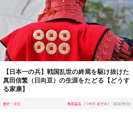
【日本一の兵】戦国乱世の終焉を駆け抜けた
真田信繁（日向亘）の生涯をたどる【どうす
る家康】
歴史・文化
角田晶生（つのだ あきお）
2023/09/15