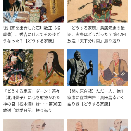
徳川家を出奔した石川数正（松
「どうする家康」鳥居元忠の最
重豊）、秀吉に仕えてその後ど
期、実際はどうだった？ 第42回
うなった？【どうする家康】
放送「天下分け目」振り返り
「どうする家康」ダーン！茶々
【関ヶ原合戦】ただ一人、徳川
（北川景子）に心を射抜かれた
家康に宣戦布告！真田昌幸かく
神の君（松本潤）は……第36回
語りき【どうする家康】
放送「於愛日記」振り返り