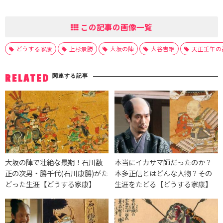
この記事の画像一覧
どうする家康
上杉景勝
大坂の陣
大谷吉継
天正壬午の
関連する記事
RELATED
大坂の陣で壮絶な最期！石川数
本当にイカサマ師だったのか？
正の次男・勝千代(石川康勝)がた
本多正信とはどんな人物？その
どった生涯【どうする家康】
生涯をたどる【どうする家康】