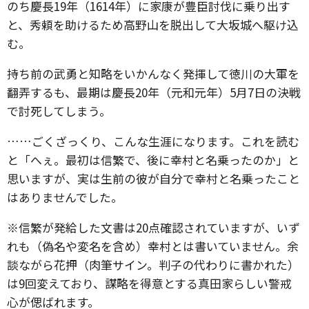
のち慶長19年（1614年）に家康が豊臣討伐に乗り出す
と、秀頼を助けるため高野山を脱出して大坂城へ駆け込
む。
持ち前の武勇と知略をいかんなく発揮して徳川の大軍を
翻弄するも、最期は慶長20年（元和元年）5月7日の決戦
で討死してしまう。
……ごくざっくり、こんな生涯になります。これを読む
と「へぇ。最初は信繁で、後に幸村と名乗ったのか」と
思いますが、実は生前の彼が自分で幸村と名乗ったこと
はありませんでした。
※信繁が発給した文書は20点確認されていますが、いず
れも（偽名や変名を含め）幸村とは書いていません。余
談ながら花押（肉筆サイン。判子の代わりに書かれた）
は9回変えており、謀略を得意とする真田家らしい警戒
心が偲ばれます。