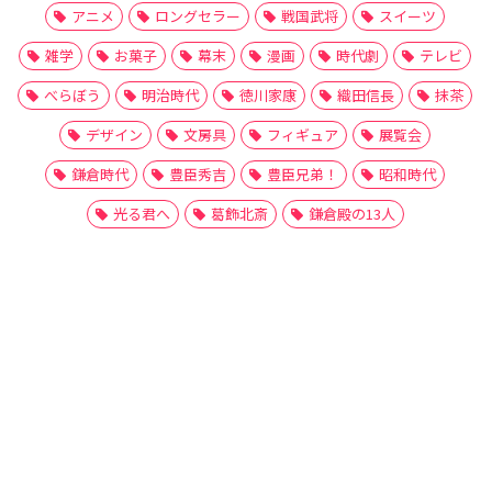
アニメ
ロングセラー
戦国武将
スイーツ
雑学
お菓子
幕末
漫画
時代劇
テレビ
べらぼう
明治時代
徳川家康
織田信長
抹茶
デザイン
文房具
フィギュア
展覧会
鎌倉時代
豊臣秀吉
豊臣兄弟！
昭和時代
光る君へ
葛飾北斎
鎌倉殿の13人