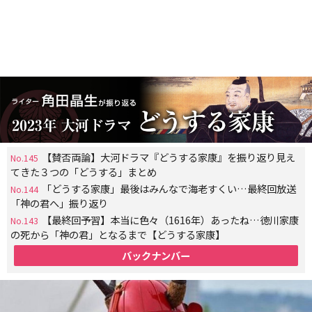
【賛否両論】大河ドラマ『どうする家康』を振り返り見え
No.145
てきた３つの「どうする」まとめ
「どうする家康」最後はみんなで海老すくい…最終回放送
No.144
「神の君へ」振り返り
【最終回予習】本当に色々（1616年）あったね…徳川家康
No.143
の死から「神の君」となるまで【どうする家康】
バックナンバー