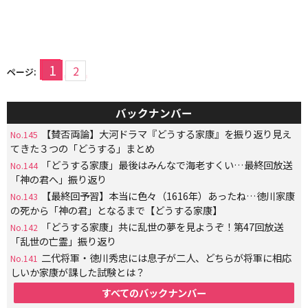
1
2
ページ:
バックナンバー
【賛否両論】大河ドラマ『どうする家康』を振り返り見え
No.145
てきた３つの「どうする」まとめ
「どうする家康」最後はみんなで海老すくい…最終回放送
No.144
「神の君へ」振り返り
【最終回予習】本当に色々（1616年）あったね…徳川家康
No.143
の死から「神の君」となるまで【どうする家康】
「どうする家康」共に乱世の夢を見ようぞ！第47回放送
No.142
「乱世の亡霊」振り返り
二代将軍・徳川秀忠には息子が二人、どちらが将軍に相応
No.141
しいか家康が課した試験とは？
すべてのバックナンバー