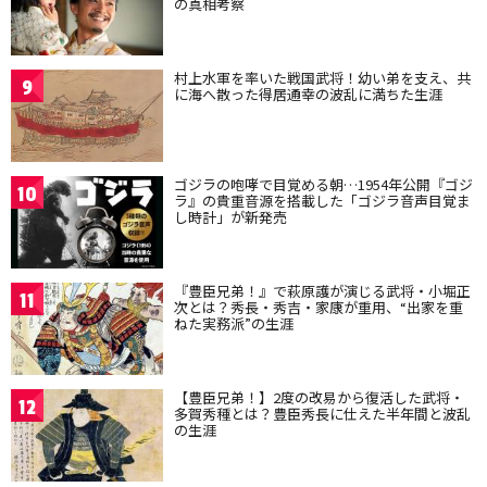
の真相考察
村上水軍を率いた戦国武将！幼い弟を支え、共
9
に海へ散った得居通幸の波乱に満ちた生涯
ゴジラの咆哮で目覚める朝…1954年公開『ゴジ
10
ラ』の貴重音源を搭載した「ゴジラ音声目覚ま
し時計」が新発売
『豊臣兄弟！』で萩原護が演じる武将・小堀正
11
次とは？秀長・秀吉・家康が重用、“出家を重
ねた実務派”の生涯
【豊臣兄弟！】2度の改易から復活した武将・
12
多賀秀種とは？豊臣秀長に仕えた半年間と波乱
の生涯