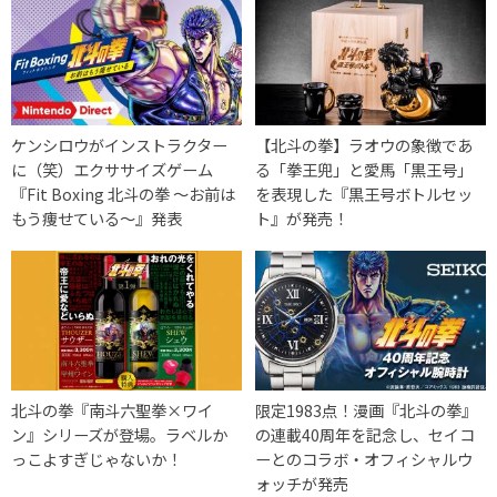
ケンシロウがインストラクター
【北斗の拳】ラオウの象徴であ
に（笑）エクササイズゲーム
る「拳王兜」と愛馬「黒王号」
『Fit Boxing 北斗の拳 ～お前は
を表現した『黒王号ボトルセッ
もう痩せている～』発表
ト』が発売！
北斗の拳『南斗六聖拳×ワイ
限定1983点！漫画『北斗の拳』
ン』シリーズが登場。ラベルか
の連載40周年を記念し、セイコ
っこよすぎじゃないか！
ーとのコラボ・オフィシャルウ
ォッチが発売