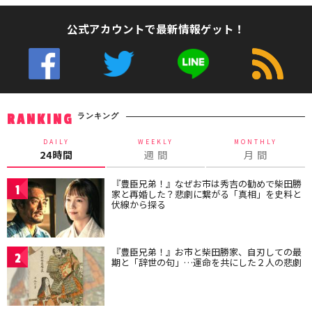
公式アカウントで最新情報ゲット！
ランキング
RANKING
DAILY
WEEKLY
MONTHLY
24時間
週 間
月 間
『豊臣兄弟！』なぜお市は秀吉の勧めで柴田勝
1
家と再婚した？悲劇に繋がる「真相」を史料と
伏線から探る
『豊臣兄弟！』お市と柴田勝家、自刃しての最
2
期と「辞世の句」…運命を共にした２人の悲劇