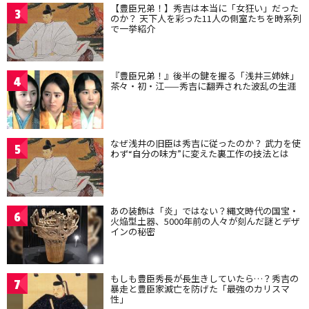
【豊臣兄弟！】秀吉は本当に「女狂い」だった
3
のか？ 天下人を彩った11人の側室たちを時系列
で一挙紹介
『豊臣兄弟！』後半の鍵を握る「浅井三姉妹」
4
茶々・初・江——秀吉に翻弄された波乱の生涯
なぜ浅井の旧臣は秀吉に従ったのか？ 武力を使
5
わず“自分の味方”に変えた裏工作の技法とは
あの装飾は「炎」ではない？縄文時代の国宝・
6
火焔型土器、5000年前の人々が刻んだ謎とデザ
インの秘密
もしも豊臣秀長が長生きしていたら…？秀吉の
7
暴走と豊臣家滅亡を防げた「最強のカリスマ
性」