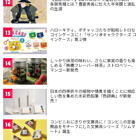
12
多賀秀種とは？豊臣秀長に仕えた半年間と波乱
の生涯
ハローキティ、ポチャッコたちが昭和レトロな
13
コインケースに！「サンリオキャラクターズ コ
インケース」第２弾
しっかり抹茶の味わい、さらに果実の香りも楽
14
しめる「無糖フレーバー抹茶」ストロベリー、
マンゴー新発売
日本の四季折々の植物や情景を描くことに相応
15
しい色を集めた水彩色鉛筆『色辞典』が新発
売！
コンビニおにぎりが文房具に！コンビニの定番
16
商品をモチーフにした文房具シリーズ『ジムマ
ート』誕生