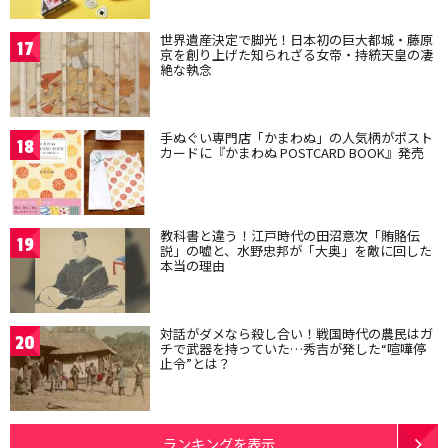
世界遺産決定で脚光！日本初の巨大都城・藤原
17
京を創り上げた知られざる女帝・持統天皇の凄
絶な執念
手ぬぐい専門店「かまわぬ」の人気柄がポスト
18
カードに『かまわぬ POSTCARD BOOK』発売
教科書と違う！江戸時代の田沼意次「賄賂伝
19
説」の嘘と、水野忠邦が「大奥」を敵に回した
本当の理由
対話がダメなら殺し合い！戦国時代の農民はガ
20
チで武器を持っていた…秀吉が発した“喧嘩停
止令”とは？
ランキングを表示