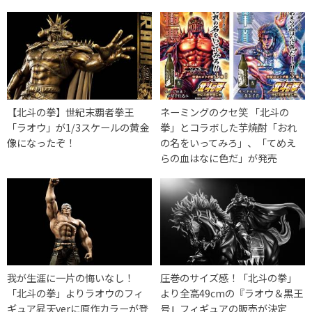
【北斗の拳】世紀末覇者拳王
ネーミングのクセ笑 「北斗の
「ラオウ」が1/3スケールの黄金
拳」とコラボした芋焼酎「おれ
像になったぞ！
の名をいってみろ」、「てめえ
らの血はなに色だ」が発売
我が生涯に一片の悔いなし！
圧巻のサイズ感！「北斗の拳」
「北斗の拳」よりラオウのフィ
より全高49cmの『ラオウ＆黒王
ギュア昇天verに原作カラーが登
号』フィギュアの販売が決定