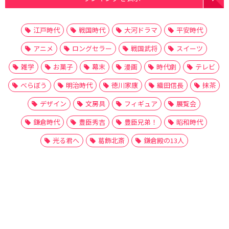
江戸時代
戦国時代
大河ドラマ
平安時代
アニメ
ロングセラー
戦国武将
スイーツ
雑学
お菓子
幕末
漫画
時代劇
テレビ
べらぼう
明治時代
徳川家康
織田信長
抹茶
デザイン
文房具
フィギュア
展覧会
鎌倉時代
豊臣秀吉
豊臣兄弟！
昭和時代
光る君へ
葛飾北斎
鎌倉殿の13人