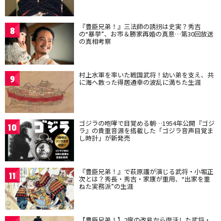
『豊臣兄弟！』三法師の誘拐は史実？秀吉
8
の“暴挙”、お市＆勝家再婚の真意…第30回放送
の真相考察
村上水軍を率いた戦国武将！幼い弟を支え、共
9
に海へ散った得居通幸の波乱に満ちた生涯
ゴジラの咆哮で目覚める朝…1954年公開『ゴジ
10
ラ』の貴重音源を搭載した「ゴジラ音声目覚ま
し時計」が新発売
『豊臣兄弟！』で萩原護が演じる武将・小堀正
11
次とは？秀長・秀吉・家康が重用、“出家を重
ねた実務派”の生涯
【豊臣兄弟！】2度の改易から復活した武将・