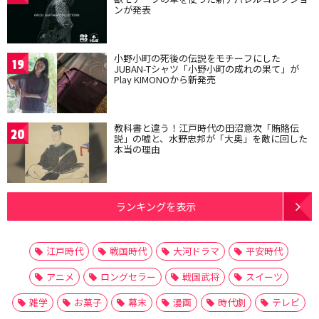
ンが発表
小野小町の死後の伝説をモチーフにした
19
JUBAN-Tシャツ「小野小町の成れの果て」が
Play KIMONOから新発売
教科書と違う！江戸時代の田沼意次「賄賂伝
20
説」の嘘と、水野忠邦が「大奥」を敵に回した
本当の理由
ランキングを表示
江戸時代
戦国時代
大河ドラマ
平安時代
アニメ
ロングセラー
戦国武将
スイーツ
雑学
お菓子
幕末
漫画
時代劇
テレビ