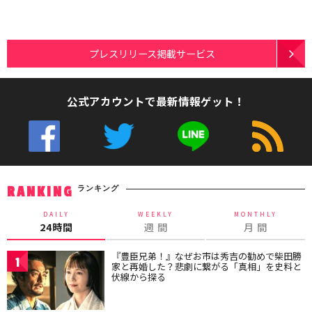
プレスリリース掲載サービス
公式アカウントで最新情報ゲット！
ランキング
RANKING
DAILY
WEEKLY
MONTHLY
24時間
週 間
月 間
『豊臣兄弟！』なぜお市は秀吉の勧めで柴田勝
1
家と再婚した？悲劇に繋がる「真相」を史料と
伏線から探る