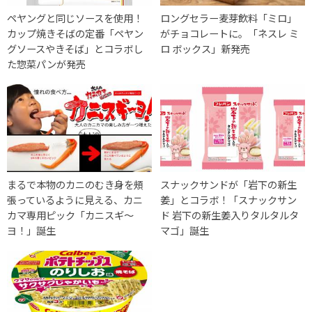
ペヤングと同じソースを使用！
ロングセラー麦芽飲料「ミロ」
カップ焼きそばの定番「ペヤン
がチョコレートに。「ネスレ ミ
グソースやきそば」とコラボし
ロ ボックス」新発売
た惣菜パンが発売
まるで本物のカニのむき身を頰
スナックサンドが「岩下の新生
張っているように見える、カニ
姜」とコラボ！「スナックサン
カマ専用ピック「カニスギ～
ド 岩下の新生姜入りタルタルタ
ヨ！」誕生
マゴ」誕生