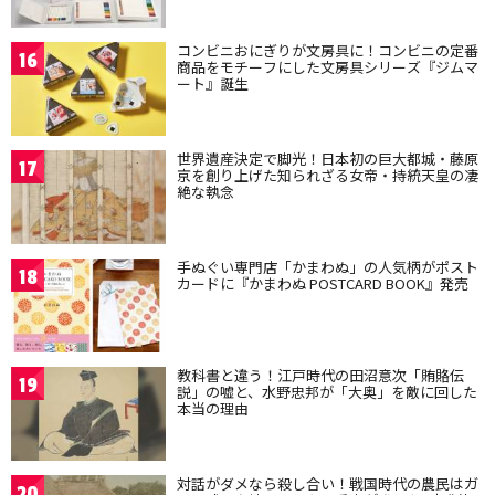
コンビニおにぎりが文房具に！コンビニの定番
16
商品をモチーフにした文房具シリーズ『ジムマ
ート』誕生
世界遺産決定で脚光！日本初の巨大都城・藤原
17
京を創り上げた知られざる女帝・持統天皇の凄
絶な執念
手ぬぐい専門店「かまわぬ」の人気柄がポスト
18
カードに『かまわぬ POSTCARD BOOK』発売
教科書と違う！江戸時代の田沼意次「賄賂伝
19
説」の嘘と、水野忠邦が「大奥」を敵に回した
本当の理由
対話がダメなら殺し合い！戦国時代の農民はガ
20