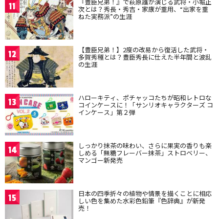
『豊臣兄弟！』で萩原護が演じる武将・小堀正
11
次とは？秀長・秀吉・家康が重用、“出家を重
ねた実務派”の生涯
【豊臣兄弟！】2度の改易から復活した武将・
12
多賀秀種とは？豊臣秀長に仕えた半年間と波乱
の生涯
ハローキティ、ポチャッコたちが昭和レトロな
13
コインケースに！「サンリオキャラクターズ コ
インケース」第２弾
しっかり抹茶の味わい、さらに果実の香りも楽
14
しめる「無糖フレーバー抹茶」ストロベリー、
マンゴー新発売
日本の四季折々の植物や情景を描くことに相応
15
しい色を集めた水彩色鉛筆『色辞典』が新発
売！