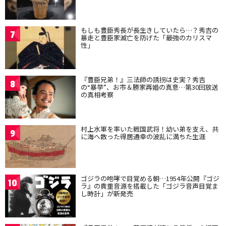
もしも豊臣秀長が長生きしていたら…？秀吉の
7
暴走と豊臣家滅亡を防げた「最強のカリスマ
性」
『豊臣兄弟！』三法師の誘拐は史実？秀吉
8
の“暴挙”、お市＆勝家再婚の真意…第30回放送
の真相考察
村上水軍を率いた戦国武将！幼い弟を支え、共
9
に海へ散った得居通幸の波乱に満ちた生涯
ゴジラの咆哮で目覚める朝…1954年公開『ゴジ
10
ラ』の貴重音源を搭載した「ゴジラ音声目覚ま
し時計」が新発売