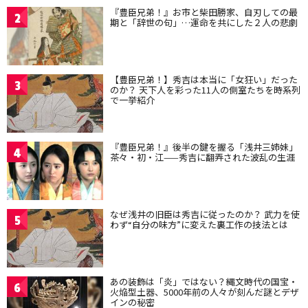
『豊臣兄弟！』お市と柴田勝家、自刃しての最
2
期と「辞世の句」…運命を共にした２人の悲劇
【豊臣兄弟！】秀吉は本当に「女狂い」だった
3
のか？ 天下人を彩った11人の側室たちを時系列
で一挙紹介
『豊臣兄弟！』後半の鍵を握る「浅井三姉妹」
4
茶々・初・江——秀吉に翻弄された波乱の生涯
なぜ浅井の旧臣は秀吉に従ったのか？ 武力を使
5
わず“自分の味方”に変えた裏工作の技法とは
あの装飾は「炎」ではない？縄文時代の国宝・
6
火焔型土器、5000年前の人々が刻んだ謎とデザ
インの秘密