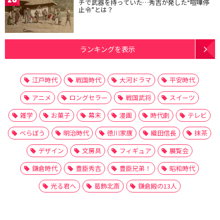
チで武器を持っていた…秀吉が発した“喧嘩停
止令”とは？
ランキングを表示
江戸時代
戦国時代
大河ドラマ
平安時代
アニメ
ロングセラー
戦国武将
スイーツ
雑学
お菓子
幕末
漫画
時代劇
テレビ
べらぼう
明治時代
徳川家康
織田信長
抹茶
デザイン
文房具
フィギュア
展覧会
鎌倉時代
豊臣秀吉
豊臣兄弟！
昭和時代
光る君へ
葛飾北斎
鎌倉殿の13人