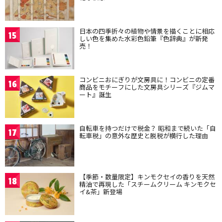
日本の四季折々の植物や情景を描くことに相応
15
しい色を集めた水彩色鉛筆『色辞典』が新発
売！
コンビニおにぎりが文房具に！コンビニの定番
16
商品をモチーフにした文房具シリーズ『ジムマ
ート』誕生
自転車を持つだけで税金？ 昭和まで続いた「自
17
転車税」の意外な歴史と脱税が横行した理由
【季節・数量限定】キンモクセイの香りを天然
18
精油で再現した「スチームクリーム キンモクセ
イ&茶」新登場