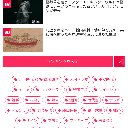
怪獣革を纏う！ダダ、エレキング…ウルトラ怪
19
獣モチーフの革を使った新アパレルコレクショ
ンが発表
村上水軍を率いた戦国武将！幼い弟を支え、共
20
に海へ散った得居通幸の波乱に満ちた生涯
ランキングを表示
江戸時代
戦国時代
大河ドラマ
平安時代
アニメ
ロングセラー
戦国武将
スイーツ
雑学
お菓子
幕末
漫画
時代劇
テレビ
べらぼう
明治時代
織田信長
徳川家康
抹茶
デザイン
文房具
フィギュア
展覧会