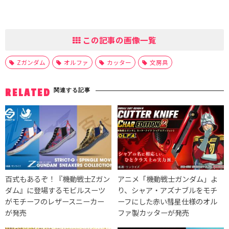
この記事の画像一覧
Zガンダム
オルファ
カッター
文房具
関連する記事
RELATED
百式もあるぞ！『機動戦士Zガン
アニメ「機動戦士ガンダム」よ
ダム』に登場するモビルスーツ
り、シャア・アズナブルをモチ
がモチーフのレザースニーカー
ーフにした赤い彗星仕様のオル
が発売
ファ製カッターが発売