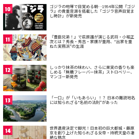
ゴジラの咆哮で目覚める朝…1954年公開『ゴジ
10
ラ』の貴重音源を搭載した「ゴジラ音声目覚ま
し時計」が新発売
『豊臣兄弟！』で萩原護が演じる武将・小堀正
11
次とは？秀長・秀吉・家康が重用、“出家を重
ねた実務派”の生涯
しっかり抹茶の味わい、さらに果実の香りも楽
12
しめる「無糖フレーバー抹茶」ストロベリー、
マンゴー新発売
「一口」が「いもあらい」！？ 日本の難読地名
13
には知られざる“名前の法則”があった
世界遺産決定で脚光！日本初の巨大都城・藤原
14
京を創り上げた知られざる女帝・持統天皇の凄
絶な執念