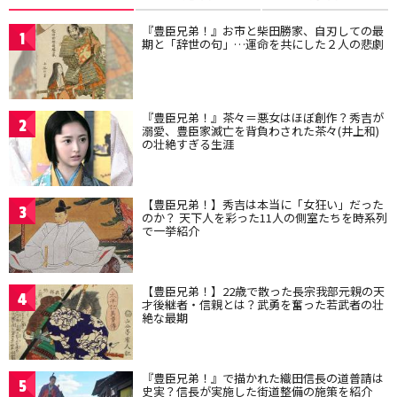
『豊臣兄弟！』お市と柴田勝家、自刃しての最
1
期と「辞世の句」…運命を共にした２人の悲劇
『豊臣兄弟！』茶々＝悪女はほぼ創作？秀吉が
2
溺愛、豊臣家滅亡を背負わされた茶々(井上和)
の壮絶すぎる生涯
【豊臣兄弟！】秀吉は本当に「女狂い」だった
3
のか？ 天下人を彩った11人の側室たちを時系列
で一挙紹介
【豊臣兄弟！】22歳で散った長宗我部元親の天
4
才後継者・信親とは？武勇を奮った若武者の壮
絶な最期
『豊臣兄弟！』で描かれた織田信長の道普請は
5
史実？信長が実施した街道整備の施策を紹介