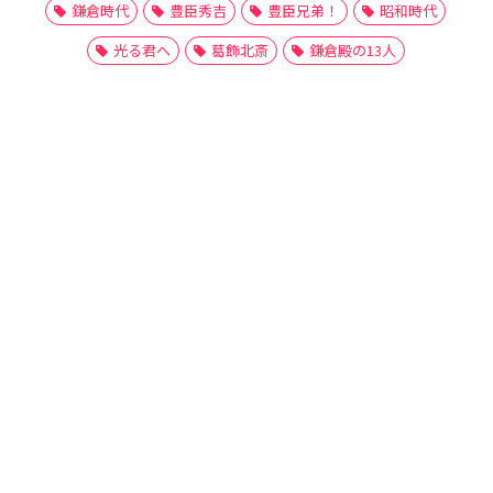
鎌倉時代
豊臣秀吉
豊臣兄弟！
昭和時代
光る君へ
葛飾北斎
鎌倉殿の13人