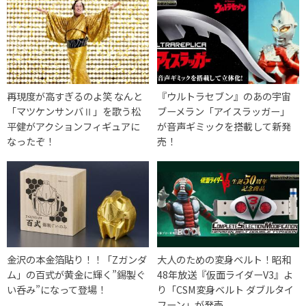
再現度が高すぎるのよ笑 なんと
『ウルトラセブン』のあの宇宙
「マツケンサンバⅡ」を歌う松
ブーメラン「アイスラッガー」
平健がアクションフィギュアに
が音声ギミックを搭載して新発
なったぞ！
売！
金沢の本金箔貼り！！「Zガンダ
大人のための変身ベルト！昭和
ム」の百式が黄金に輝く”錫製ぐ
48年放送『仮面ライダーV3』よ
い呑み”になって登場！
り「CSM変身ベルト ダブルタイ
フーン」が発売