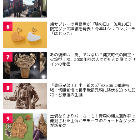
鳩サブレーの豊島屋が『鳩の日』（8月10日）
6
限定グッズ詳細を発表！今年はシリコンポーチ
「はとっこ」
あの装飾は「炎」ではない？縄文時代の国宝・
7
火焔型土器、5000年前の人々が刻んだ謎とデザ
インの秘密
『豊臣兄弟！』小一郎の5万の大軍に徹底抗
8
戦！切腹覚悟で長宗我部元親に降伏を迫った武
将・谷忠澄の生涯
土偶なりきりパーカーも！青森の縄文遺跡群で
9
発掘された土偶がモチーフのキュートなグッズ
が新発売