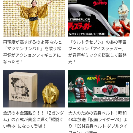
再現度が高すぎるのよ笑 なんと
『ウルトラセブン』のあの宇宙
「マツケンサンバⅡ」を歌う松
ブーメラン「アイスラッガー」
平健がアクションフィギュアに
が音声ギミックを搭載して新発
なったぞ！
売！
金沢の本金箔貼り！！「Zガンダ
大人のための変身ベルト！昭和
ム」の百式が黄金に輝く”錫製ぐ
48年放送『仮面ライダーV3』よ
い呑み”になって登場！
り「CSM変身ベルト ダブルタイ
フーン」が発売