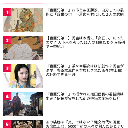
『豊臣兄弟！』お市と柴田勝家、自刃しての最
1
期と「辞世の句」…運命を共にした２人の悲劇
【豊臣兄弟！】秀吉は本当に「女狂い」だった
2
のか？ 天下人を彩った11人の側室たちを時系列
で一挙紹介
『豊臣兄弟！』茶々＝悪女はほぼ創作？秀吉が
3
溺愛、豊臣家滅亡を背負わされた茶々(井上和)
の壮絶すぎる生涯
『豊臣兄弟！』で描かれた織田信長の道普請は
4
史実？信長が実施した街道整備の施策を紹介
あの装飾は「炎」ではない？縄文時代の国宝・
5
火焔型土器、5000年前の人々が刻んだ謎とデザ