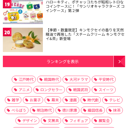
ハローキティ、ポチャッコたちが昭和レトロな
19
コインケースに！「サンリオキャラクターズ コ
インケース」第２弾
【季節・数量限定】キンモクセイの香りを天然
20
精油で再現した「スチームクリーム キンモクセ
イ&茶」新登場
ランキングを表示
江戸時代
戦国時代
大河ドラマ
平安時代
アニメ
ロングセラー
戦国武将
スイーツ
雑学
お菓子
幕末
漫画
時代劇
テレビ
べらぼう
明治時代
徳川家康
織田信長
抹茶
デザイン
文房具
フィギュア
展覧会