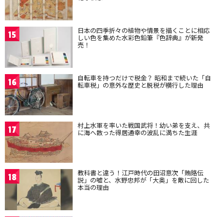
日本の四季折々の植物や情景を描くことに相応
15
しい色を集めた水彩色鉛筆『色辞典』が新発
売！
自転車を持つだけで税金？ 昭和まで続いた「自
16
転車税」の意外な歴史と脱税が横行した理由
村上水軍を率いた戦国武将！幼い弟を支え、共
17
に海へ散った得居通幸の波乱に満ちた生涯
教科書と違う！江戸時代の田沼意次「賄賂伝
18
説」の嘘と、水野忠邦が「大奥」を敵に回した
本当の理由