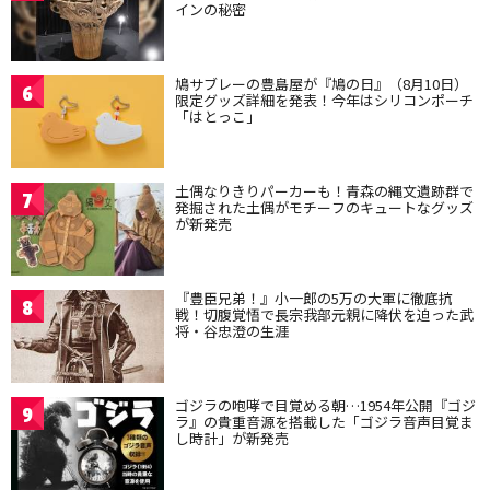
インの秘密
鳩サブレーの豊島屋が『鳩の日』（8月10日）
6
限定グッズ詳細を発表！今年はシリコンポーチ
「はとっこ」
土偶なりきりパーカーも！青森の縄文遺跡群で
7
発掘された土偶がモチーフのキュートなグッズ
が新発売
『豊臣兄弟！』小一郎の5万の大軍に徹底抗
8
戦！切腹覚悟で長宗我部元親に降伏を迫った武
将・谷忠澄の生涯
ゴジラの咆哮で目覚める朝…1954年公開『ゴジ
9
ラ』の貴重音源を搭載した「ゴジラ音声目覚ま
し時計」が新発売