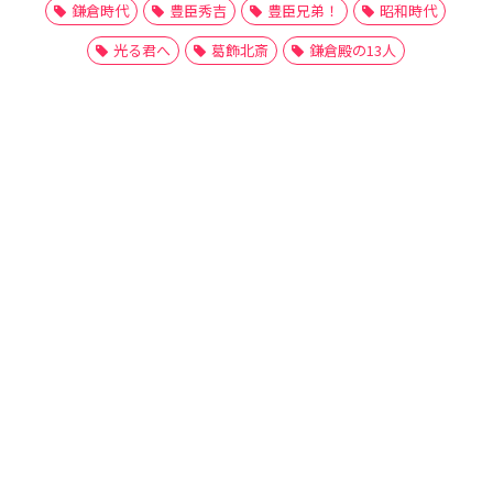
鎌倉時代
豊臣秀吉
豊臣兄弟！
昭和時代
光る君へ
葛飾北斎
鎌倉殿の13人