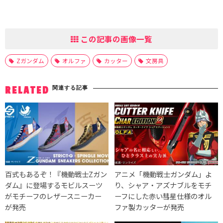
この記事の画像一覧
Zガンダム
オルファ
カッター
文房具
関連する記事
RELATED
百式もあるぞ！『機動戦士Zガン
アニメ「機動戦士ガンダム」よ
ダム』に登場するモビルスーツ
り、シャア・アズナブルをモチ
がモチーフのレザースニーカー
ーフにした赤い彗星仕様のオル
が発売
ファ製カッターが発売