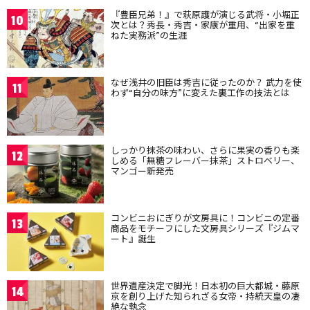
『豊臣兄弟！』で萩原護が演じる武将・小堀正
10
次とは？秀長・秀吉・家康が重用、“出家を重
ねた実務派”の生涯
なぜ浅井の旧臣は秀吉に従ったのか？ 武力を使
11
わず“自分の味方”に変えた裏工作の技法とは
しっかり抹茶の味わい、さらに果実の香りも楽
12
しめる「無糖フレーバー抹茶」ストロベリー、
マンゴー新発売
コンビニおにぎりが文房具に！コンビニの定番
13
商品をモチーフにした文房具シリーズ『ジムマ
ート』誕生
世界遺産決定で脚光！日本初の巨大都城・藤原
14
京を創り上げた知られざる女帝・持統天皇の凄
絶な執念