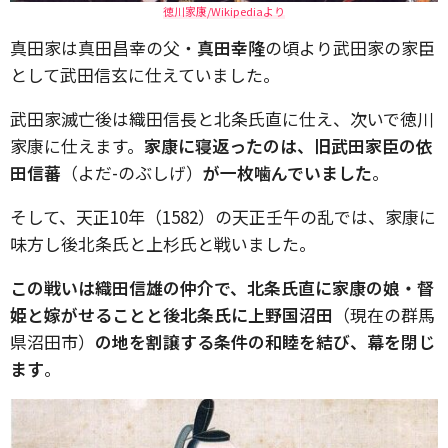
徳川家康/Wikipediaより
真田家は真田昌幸の父・
真田幸隆
の頃より武田家の家臣
として武田信玄に仕えていました。
武田家滅亡後は織田信長と北条氏直に仕え、次いで徳川
家康に仕えます。
家康に寝返ったのは、旧武田家臣の依
田信蕃
（よだ-のぶしげ）
が一枚噛んでいました
。
そして、天正10年（1582）の天正壬午の乱では、家康に
味方し後北条氏と上杉氏と戦いました。
この戦いは織田信雄の仲介で、北条氏直に家康の娘・督
姫と嫁がせることと後北条氏に上野国沼田
（現在の群馬
県沼田市）
の地を割譲する条件の和睦を結び、幕を閉じ
ます
。