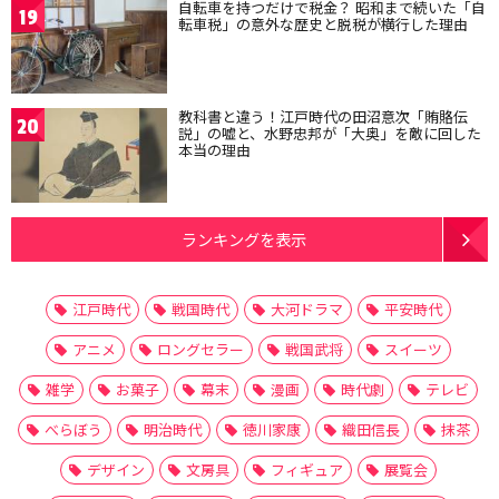
自転車を持つだけで税金？ 昭和まで続いた「自
19
転車税」の意外な歴史と脱税が横行した理由
教科書と違う！江戸時代の田沼意次「賄賂伝
20
説」の嘘と、水野忠邦が「大奥」を敵に回した
本当の理由
ランキングを表示
江戸時代
戦国時代
大河ドラマ
平安時代
アニメ
ロングセラー
戦国武将
スイーツ
雑学
お菓子
幕末
漫画
時代劇
テレビ
べらぼう
明治時代
徳川家康
織田信長
抹茶
デザイン
文房具
フィギュア
展覧会