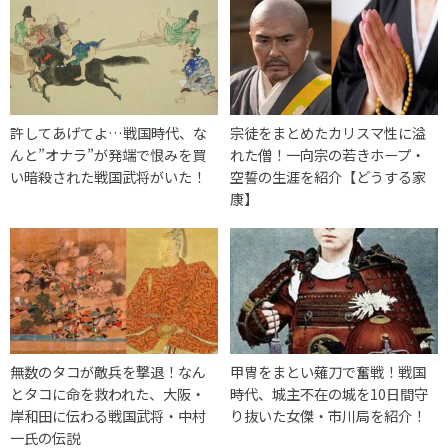
許してあげてよ…戦国時代、な
宗徒をまとめたカリスマ性に溢
んと”オナラ”が発端で恨みを買
れた僧！一向宗の若きホープ・
い暗殺された戦国武将がいた！
空誓の生涯を紹介【どうする家
康】
無数のタコが敵兵を撃退！なん
甲冑をまとい薙刀で奮戦！戦国
とタコに命を救われた、大阪・
時代、城主不在の城を10日間守
岸和田に伝わる戦国武将・中村
り抜いた女傑・市川局を紹介！
一氏の伝説