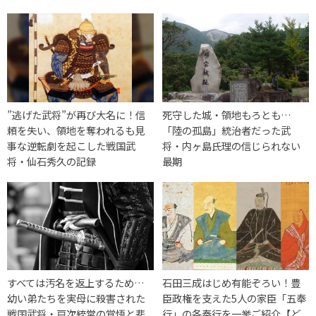
”逃げた武将”が再び大名に！信
死守した城・領地もろとも…
頼を失い、領地を奪われるも見
「陸の孤島」統治者だった武
事な逆転劇を起こした戦国武
将・内ヶ島氏理の信じられない
将・仙石秀久の記録
最期
すべては汚名を返上するため…
石田三成はじめ有能ぞろい！豊
幼い弟たちを実母に殺害された
臣政権を支えた5人の家臣「五奉
戦国武将・戸次統常の覚悟と悲
行」の各奉行を一挙ご紹介【ど