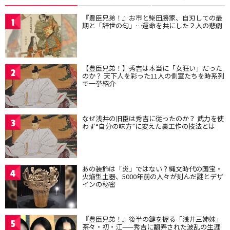
『豊臣兄弟！』お市と柴田勝家、自刃しての最
1
期と「辞世の句」…運命を共にした２人の悲劇
【豊臣兄弟！】秀吉は本当に「女狂い」だった
2
のか？ 天下人を彩った11人の側室たちを時系列
で一挙紹介
なぜ浅井の旧臣は秀吉に従ったのか？ 武力を使
3
わず“自分の味方”に変えた裏工作の技法とは
あの装飾は「炎」ではない？縄文時代の国宝・
4
火焔型土器、5000年前の人々が刻んだ謎とデザ
インの秘密
『豊臣兄弟！』後半の鍵を握る「浅井三姉妹」
5
茶々・初・江——秀吉に翻弄された波乱の生涯