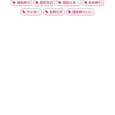
鎌倉時代
豊臣秀吉
豊臣兄弟！
昭和時代
光る君へ
葛飾北斎
鎌倉殿の13人