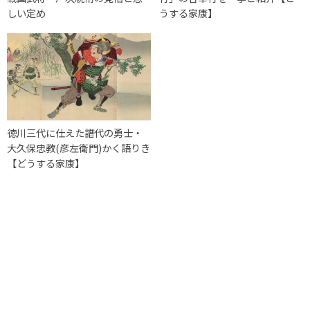
しい定め
うする家康】
徳川三代に仕えた譜代の勇士・
大久保忠教(彦左衛門)かく語りき
【どうする家康】