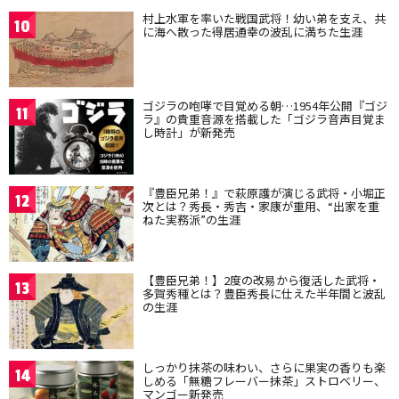
村上水軍を率いた戦国武将！幼い弟を支え、共
10
に海へ散った得居通幸の波乱に満ちた生涯
ゴジラの咆哮で目覚める朝…1954年公開『ゴジ
11
ラ』の貴重音源を搭載した「ゴジラ音声目覚ま
し時計」が新発売
『豊臣兄弟！』で萩原護が演じる武将・小堀正
12
次とは？秀長・秀吉・家康が重用、“出家を重
ねた実務派”の生涯
【豊臣兄弟！】2度の改易から復活した武将・
13
多賀秀種とは？豊臣秀長に仕えた半年間と波乱
の生涯
しっかり抹茶の味わい、さらに果実の香りも楽
14
しめる「無糖フレーバー抹茶」ストロベリー、
マンゴー新発売