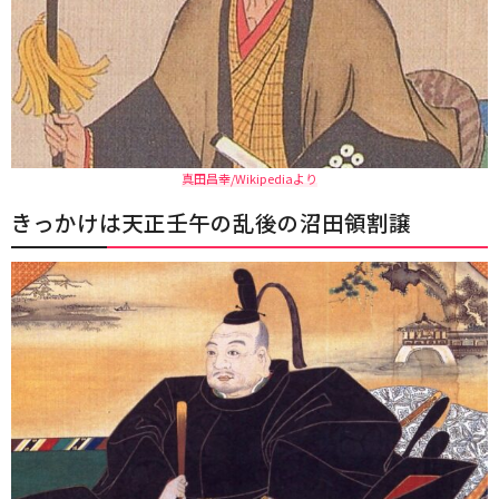
真田昌幸/Wikipediaより
きっかけは天正壬午の乱後の沼田領割譲