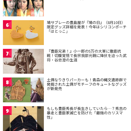
鳩サブレーの豊島屋が『鳩の日』（8月10日）
6
限定グッズ詳細を発表！今年はシリコンポーチ
「はとっこ」
『豊臣兄弟！』小一郎の5万の大軍に徹底抗
7
戦！切腹覚悟で長宗我部元親に降伏を迫った武
将・谷忠澄の生涯
土偶なりきりパーカーも！青森の縄文遺跡群で
8
発掘された土偶がモチーフのキュートなグッズ
が新発売
もしも豊臣秀長が長生きしていたら…？秀吉の
9
暴走と豊臣家滅亡を防げた「最強のカリスマ
性」