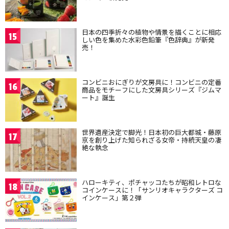
日本の四季折々の植物や情景を描くことに相応
15
しい色を集めた水彩色鉛筆『色辞典』が新発
売！
コンビニおにぎりが文房具に！コンビニの定番
16
商品をモチーフにした文房具シリーズ『ジムマ
ート』誕生
世界遺産決定で脚光！日本初の巨大都城・藤原
17
京を創り上げた知られざる女帝・持統天皇の凄
絶な執念
ハローキティ、ポチャッコたちが昭和レトロな
18
コインケースに！「サンリオキャラクターズ コ
インケース」第２弾