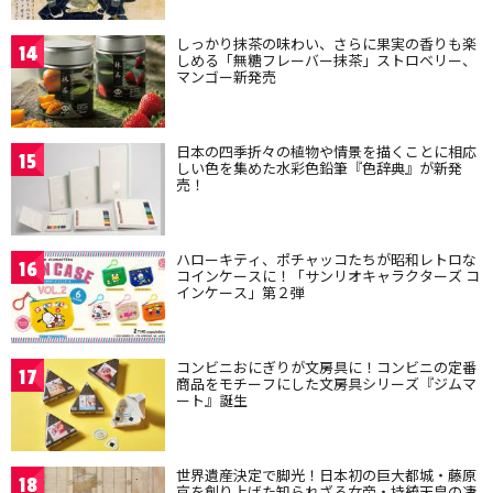
しっかり抹茶の味わい、さらに果実の香りも楽
14
しめる「無糖フレーバー抹茶」ストロベリー、
マンゴー新発売
日本の四季折々の植物や情景を描くことに相応
15
しい色を集めた水彩色鉛筆『色辞典』が新発
売！
ハローキティ、ポチャッコたちが昭和レトロな
16
コインケースに！「サンリオキャラクターズ コ
インケース」第２弾
コンビニおにぎりが文房具に！コンビニの定番
17
商品をモチーフにした文房具シリーズ『ジムマ
ート』誕生
世界遺産決定で脚光！日本初の巨大都城・藤原
18
京を創り上げた知られざる女帝・持統天皇の凄