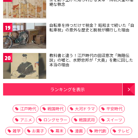
絶な執念
自転車を持つだけで税金？ 昭和まで続いた「自
19
転車税」の意外な歴史と脱税が横行した理由
教科書と違う！江戸時代の田沼意次「賄賂伝
20
説」の嘘と、水野忠邦が「大奥」を敵に回した
本当の理由
ランキングを表示
江戸時代
戦国時代
大河ドラマ
平安時代
アニメ
ロングセラー
戦国武将
スイーツ
雑学
お菓子
幕末
漫画
時代劇
テレビ