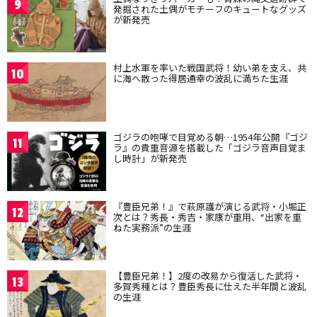
9
発掘された土偶がモチーフのキュートなグッズ
が新発売
村上水軍を率いた戦国武将！幼い弟を支え、共
10
に海へ散った得居通幸の波乱に満ちた生涯
ゴジラの咆哮で目覚める朝…1954年公開『ゴジ
11
ラ』の貴重音源を搭載した「ゴジラ音声目覚ま
し時計」が新発売
『豊臣兄弟！』で萩原護が演じる武将・小堀正
12
次とは？秀長・秀吉・家康が重用、“出家を重
ねた実務派”の生涯
【豊臣兄弟！】2度の改易から復活した武将・
13
多賀秀種とは？豊臣秀長に仕えた半年間と波乱
の生涯