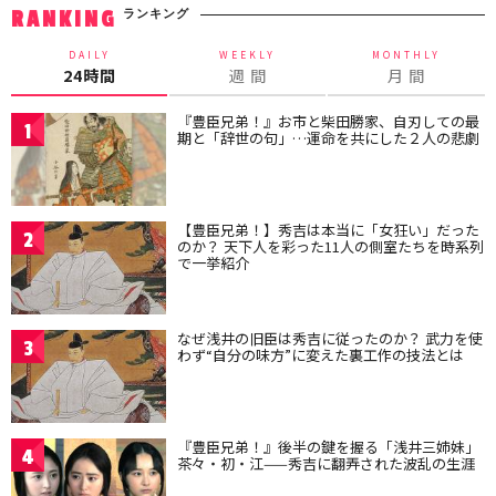
ランキング
RANKING
DAILY
WEEKLY
MONTHLY
24時間
週 間
月 間
『豊臣兄弟！』お市と柴田勝家、自刃しての最
1
期と「辞世の句」…運命を共にした２人の悲劇
【豊臣兄弟！】秀吉は本当に「女狂い」だった
2
のか？ 天下人を彩った11人の側室たちを時系列
で一挙紹介
なぜ浅井の旧臣は秀吉に従ったのか？ 武力を使
3
わず“自分の味方”に変えた裏工作の技法とは
『豊臣兄弟！』後半の鍵を握る「浅井三姉妹」
4
茶々・初・江——秀吉に翻弄された波乱の生涯