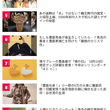
あの装飾は「炎」ではない？縄文時代の国宝・
5
火焔型土器、5000年前の人々が刻んだ謎とデザ
インの秘密
もしも豊臣秀長が長生きしていたら…？秀吉の
6
暴走と豊臣家滅亡を防げた「最強のカリスマ
性」
鳩サブレーの豊島屋が『鳩の日』（8月10日）
7
限定グッズ詳細を発表！今年はシリコンポーチ
「はとっこ」
『豊臣兄弟！』小一郎の5万の大軍に徹底抗
8
戦！切腹覚悟で長宗我部元親に降伏を迫った武
将・谷忠澄の生涯
土偶なりきりパーカーも！青森の縄文遺跡群で