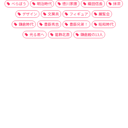
べらぼう
明治時代
徳川家康
織田信長
抹茶
デザイン
文房具
フィギュア
展覧会
鎌倉時代
豊臣秀吉
豊臣兄弟！
昭和時代
光る君へ
葛飾北斎
鎌倉殿の13人