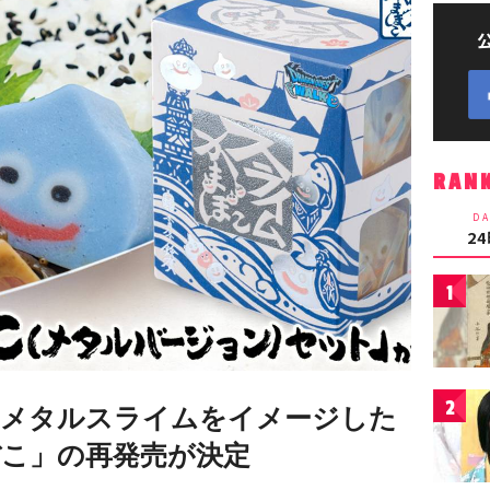
RAN
DA
2
1
2
のメタルスライムをイメージした
こ」の再発売が決定