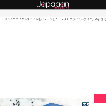
た！ドラクエのメタルスライムをイメージした「メタルスライムかまぼこ」の再発