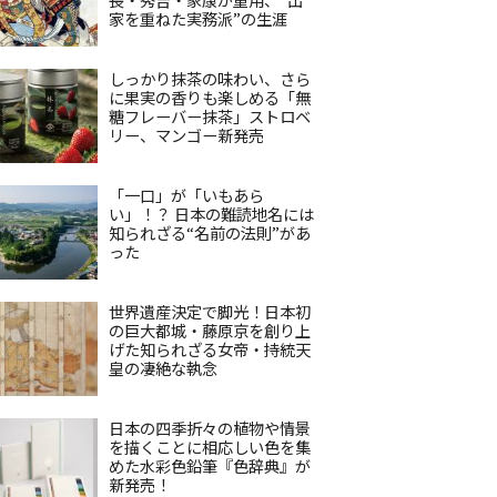
家を重ねた実務派”の生涯
しっかり抹茶の味わい、さら
に果実の香りも楽しめる「無
糖フレーバー抹茶」ストロベ
リー、マンゴー新発売
「一口」が「いもあら
い」！？ 日本の難読地名には
知られざる“名前の法則”があ
った
世界遺産決定で脚光！日本初
の巨大都城・藤原京を創り上
げた知られざる女帝・持統天
皇の凄絶な執念
日本の四季折々の植物や情景
を描くことに相応しい色を集
めた水彩色鉛筆『色辞典』が
新発売！