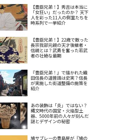
【豊臣兄弟！】秀吉は本当に
「女狂い」だったのか？ 天下
人を彩った11人の側室たちを
時系列で一挙紹介
【豊臣兄弟！】22歳で散った
長宗我部元親の天才後継者・
信親とは？武勇を奮った若武
者の壮絶な最期
『豊臣兄弟！』で描かれた織
田信長の道普請は史実？信長
が実施した街道整備の施策を
紹介
あの装飾は「炎」ではない？
縄文時代の国宝・火焔型土
器、5000年前の人々が刻んだ
謎とデザインの秘密
鳩サブレーの豊島屋が『鳩の