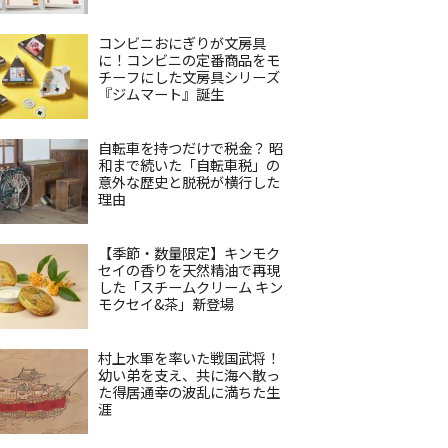
コンビニおにぎりが文房具
に！コンビニの定番商品をモ
チーフにした文房具シリーズ
『ジムマート』誕生
自転車を持つだけで税金？ 昭
和まで続いた「自転車税」の
意外な歴史と脱税が横行した
理由
【季節・数量限定】キンモク
セイの香りを天然精油で再現
した「スチームクリーム キン
モクセイ&茶」新登場
村上水軍を率いた戦国武将！
幼い弟を支え、共に海へ散っ
た得居通幸の波乱に満ちた生
涯