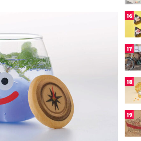
16
17
18
19