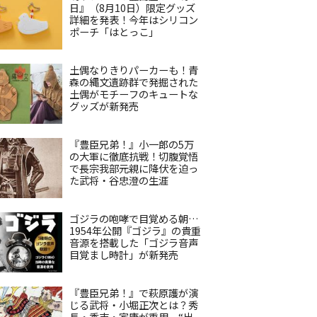
日』（8月10日）限定グッズ
詳細を発表！今年はシリコン
ポーチ「はとっこ」
土偶なりきりパーカーも！青
森の縄文遺跡群で発掘された
土偶がモチーフのキュートな
グッズが新発売
『豊臣兄弟！』小一郎の5万
の大軍に徹底抗戦！切腹覚悟
で長宗我部元親に降伏を迫っ
た武将・谷忠澄の生涯
ゴジラの咆哮で目覚める朝…
1954年公開『ゴジラ』の貴重
音源を搭載した「ゴジラ音声
目覚まし時計」が新発売
『豊臣兄弟！』で萩原護が演
じる武将・小堀正次とは？秀
長・秀吉・家康が重用、“出