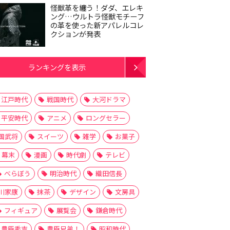
怪獣革を纏う！ダダ、エレキ
ング…ウルトラ怪獣モチーフ
の革を使った新アパレルコレ
クションが発表
ランキングを表示
江戸時代
戦国時代
大河ドラマ
平安時代
アニメ
ロングセラー
国武将
スイーツ
雑学
お菓子
幕末
漫画
時代劇
テレビ
べらぼう
明治時代
織田信長
川家康
抹茶
デザイン
文房具
フィギュア
展覧会
鎌倉時代
豊臣秀吉
豊臣兄弟！
昭和時代