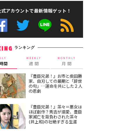
公式アカウントで最新情報ゲット！
ランキング
KING
ILY
WEEKLY
MONTHLY
4時間
週 間
月 間
『豊臣兄弟！』お市と柴田勝
家、自刃しての最期と「辞世
の句」…運命を共にした２人
の悲劇
『豊臣兄弟！』茶々＝悪女は
ほぼ創作？秀吉が溺愛、豊臣
家滅亡を背負わされた茶々
(井上和)の壮絶すぎる生涯