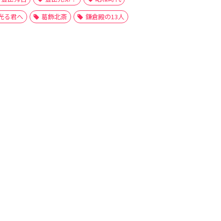
光る君へ
葛飾北斎
鎌倉殿の13人