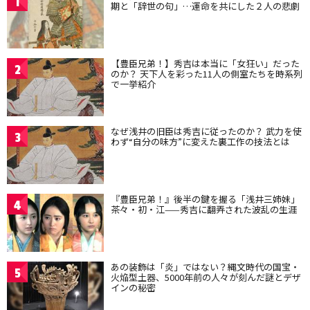
1
期と「辞世の句」…運命を共にした２人の悲劇
【豊臣兄弟！】秀吉は本当に「女狂い」だった
2
のか？ 天下人を彩った11人の側室たちを時系列
で一挙紹介
なぜ浅井の旧臣は秀吉に従ったのか？ 武力を使
3
わず“自分の味方”に変えた裏工作の技法とは
『豊臣兄弟！』後半の鍵を握る「浅井三姉妹」
4
茶々・初・江——秀吉に翻弄された波乱の生涯
あの装飾は「炎」ではない？縄文時代の国宝・
5
火焔型土器、5000年前の人々が刻んだ謎とデザ
インの秘密