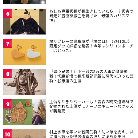
もしも豊臣秀長が長生きしていたら…？秀吉の
6
暴走と豊臣家滅亡を防げた「最強のカリスマ
性」
鳩サブレーの豊島屋が『鳩の日』（8月10日）
7
限定グッズ詳細を発表！今年はシリコンポーチ
「はとっこ」
『豊臣兄弟！』小一郎の5万の大軍に徹底抗
8
戦！切腹覚悟で長宗我部元親に降伏を迫った武
将・谷忠澄の生涯
土偶なりきりパーカーも！青森の縄文遺跡群で
9
発掘された土偶がモチーフのキュートなグッズ
が新発売
村上水軍を率いた戦国武将！幼い弟を支え、共
10
に海へ散った得居通幸の波乱に満ちた生涯