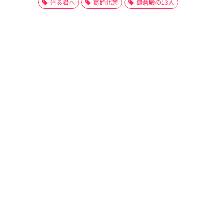
光る君へ
葛飾北斎
鎌倉殿の13人