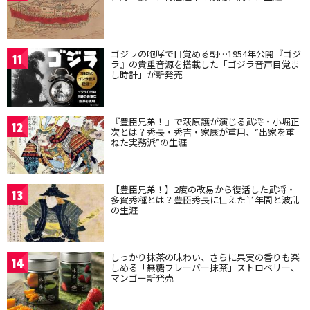
ゴジラの咆哮で目覚める朝…1954年公開『ゴジ
11
ラ』の貴重音源を搭載した「ゴジラ音声目覚ま
し時計」が新発売
『豊臣兄弟！』で萩原護が演じる武将・小堀正
12
次とは？秀長・秀吉・家康が重用、“出家を重
ねた実務派”の生涯
【豊臣兄弟！】2度の改易から復活した武将・
13
多賀秀種とは？豊臣秀長に仕えた半年間と波乱
の生涯
しっかり抹茶の味わい、さらに果実の香りも楽
14
しめる「無糖フレーバー抹茶」ストロベリー、
マンゴー新発売