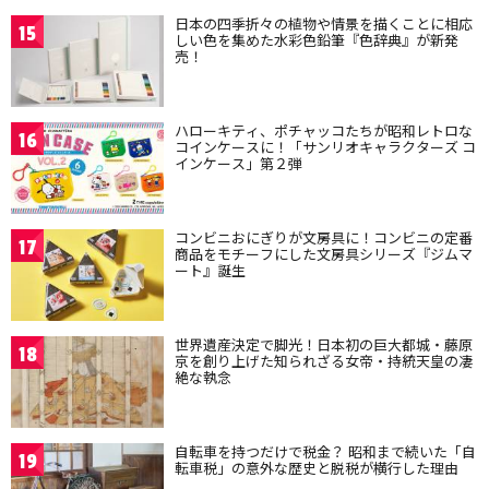
日本の四季折々の植物や情景を描くことに相応
15
しい色を集めた水彩色鉛筆『色辞典』が新発
売！
ハローキティ、ポチャッコたちが昭和レトロな
16
コインケースに！「サンリオキャラクターズ コ
インケース」第２弾
コンビニおにぎりが文房具に！コンビニの定番
17
商品をモチーフにした文房具シリーズ『ジムマ
ート』誕生
世界遺産決定で脚光！日本初の巨大都城・藤原
18
京を創り上げた知られざる女帝・持統天皇の凄
絶な執念
自転車を持つだけで税金？ 昭和まで続いた「自
19
転車税」の意外な歴史と脱税が横行した理由