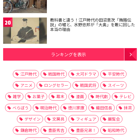
教科書と違う！江戸時代の田沼意次「賄賂伝
20
説」の嘘と、水野忠邦が「大奥」を敵に回した
本当の理由
ランキングを表示
江戸時代
戦国時代
大河ドラマ
平安時代
アニメ
ロングセラー
戦国武将
スイーツ
雑学
お菓子
幕末
漫画
時代劇
テレビ
べらぼう
明治時代
徳川家康
織田信長
抹茶
デザイン
文房具
フィギュア
展覧会
鎌倉時代
豊臣秀吉
豊臣兄弟！
昭和時代