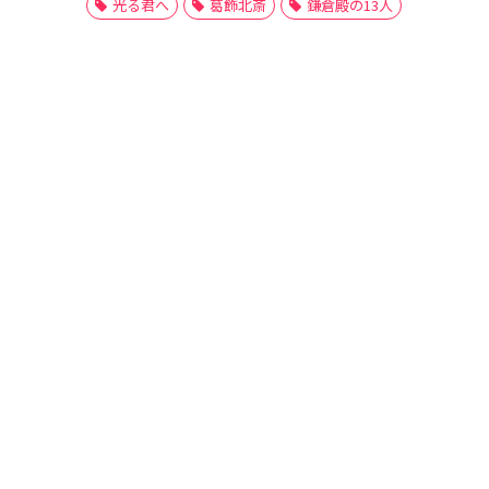
光る君へ
葛飾北斎
鎌倉殿の13人