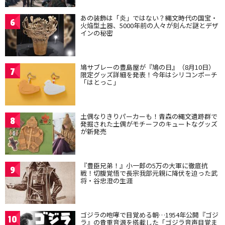
あの装飾は「炎」ではない？縄文時代の国宝・
6
火焔型土器、5000年前の人々が刻んだ謎とデザ
インの秘密
鳩サブレーの豊島屋が『鳩の日』（8月10日）
7
限定グッズ詳細を発表！今年はシリコンポーチ
「はとっこ」
土偶なりきりパーカーも！青森の縄文遺跡群で
8
発掘された土偶がモチーフのキュートなグッズ
が新発売
『豊臣兄弟！』小一郎の5万の大軍に徹底抗
9
戦！切腹覚悟で長宗我部元親に降伏を迫った武
将・谷忠澄の生涯
ゴジラの咆哮で目覚める朝…1954年公開『ゴジ
10
ラ』の貴重音源を搭載した「ゴジラ音声目覚ま