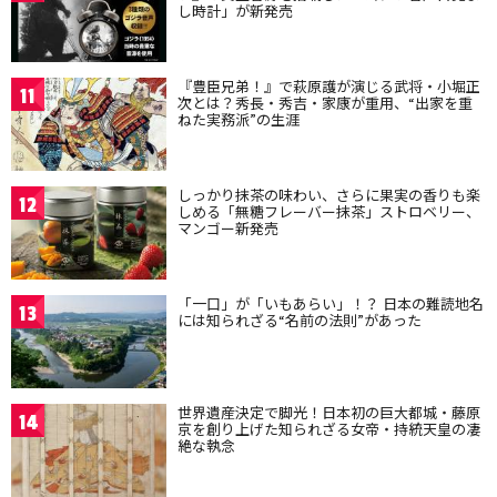
し時計」が新発売
『豊臣兄弟！』で萩原護が演じる武将・小堀正
11
次とは？秀長・秀吉・家康が重用、“出家を重
ねた実務派”の生涯
しっかり抹茶の味わい、さらに果実の香りも楽
12
しめる「無糖フレーバー抹茶」ストロベリー、
マンゴー新発売
「一口」が「いもあらい」！？ 日本の難読地名
13
には知られざる“名前の法則”があった
世界遺産決定で脚光！日本初の巨大都城・藤原
14
京を創り上げた知られざる女帝・持統天皇の凄
絶な執念