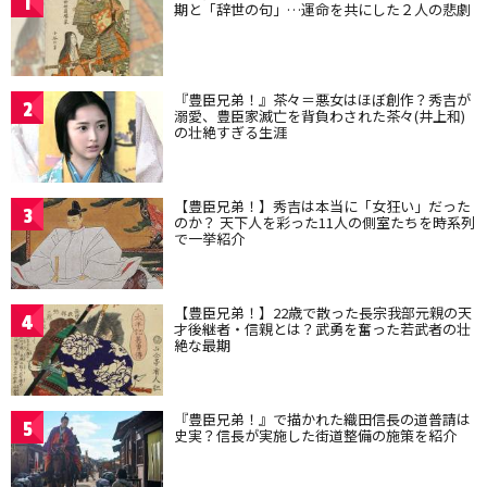
1
期と「辞世の句」…運命を共にした２人の悲劇
『豊臣兄弟！』茶々＝悪女はほぼ創作？秀吉が
2
溺愛、豊臣家滅亡を背負わされた茶々(井上和)
の壮絶すぎる生涯
【豊臣兄弟！】秀吉は本当に「女狂い」だった
3
のか？ 天下人を彩った11人の側室たちを時系列
で一挙紹介
【豊臣兄弟！】22歳で散った長宗我部元親の天
4
才後継者・信親とは？武勇を奮った若武者の壮
絶な最期
『豊臣兄弟！』で描かれた織田信長の道普請は
5
史実？信長が実施した街道整備の施策を紹介