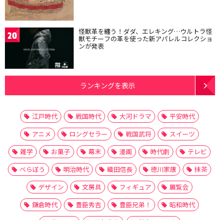
怪獣革を纏う！ダダ、エレキング…ウルトラ怪
20
獣モチーフの革を使った新アパレルコレクショ
ンが発表
ランキングを表示
江戸時代
戦国時代
大河ドラマ
平安時代
アニメ
ロングセラー
戦国武将
スイーツ
雑学
お菓子
幕末
漫画
時代劇
テレビ
べらぼう
明治時代
織田信長
徳川家康
抹茶
デザイン
文房具
フィギュア
展覧会
鎌倉時代
豊臣秀吉
豊臣兄弟！
昭和時代