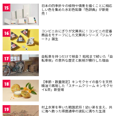
日本の四季折々の植物や情景を描くことに相応
15
しい色を集めた水彩色鉛筆『色辞典』が新発
売！
コンビニおにぎりが文房具に！コンビニの定番
16
商品をモチーフにした文房具シリーズ『ジムマ
ート』誕生
自転車を持つだけで税金？ 昭和まで続いた「自
17
転車税」の意外な歴史と脱税が横行した理由
【季節・数量限定】キンモクセイの香りを天然
18
精油で再現した「スチームクリーム キンモクセ
イ&茶」新登場
村上水軍を率いた戦国武将！幼い弟を支え、共
19
に海へ散った得居通幸の波乱に満ちた生涯