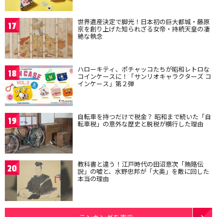
世界遺産決定で脚光！日本初の巨大都城・藤原
17
京を創り上げた知られざる女帝・持統天皇の凄
絶な執念
ハローキティ、ポチャッコたちが昭和レトロな
18
コインケースに！「サンリオキャラクターズ コ
インケース」第２弾
自転車を持つだけで税金？ 昭和まで続いた「自
19
転車税」の意外な歴史と脱税が横行した理由
教科書と違う！江戸時代の田沼意次「賄賂伝
20
説」の嘘と、水野忠邦が「大奥」を敵に回した
本当の理由