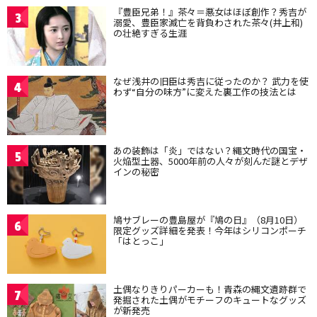
『豊臣兄弟！』茶々＝悪女はほぼ創作？秀吉が
3
溺愛、豊臣家滅亡を背負わされた茶々(井上和)
の壮絶すぎる生涯
なぜ浅井の旧臣は秀吉に従ったのか？ 武力を使
4
わず“自分の味方”に変えた裏工作の技法とは
あの装飾は「炎」ではない？縄文時代の国宝・
5
火焔型土器、5000年前の人々が刻んだ謎とデザ
インの秘密
鳩サブレーの豊島屋が『鳩の日』（8月10日）
6
限定グッズ詳細を発表！今年はシリコンポーチ
「はとっこ」
土偶なりきりパーカーも！青森の縄文遺跡群で
7
発掘された土偶がモチーフのキュートなグッズ
が新発売