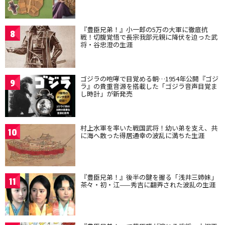
『豊臣兄弟！』小一郎の5万の大軍に徹底抗
8
戦！切腹覚悟で長宗我部元親に降伏を迫った武
将・谷忠澄の生涯
ゴジラの咆哮で目覚める朝…1954年公開『ゴジ
9
ラ』の貴重音源を搭載した「ゴジラ音声目覚ま
し時計」が新発売
村上水軍を率いた戦国武将！幼い弟を支え、共
10
に海へ散った得居通幸の波乱に満ちた生涯
『豊臣兄弟！』後半の鍵を握る「浅井三姉妹」
11
茶々・初・江——秀吉に翻弄された波乱の生涯