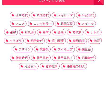
ランキングを表示
江戸時代
戦国時代
大河ドラマ
平安時代
アニメ
ロングセラー
戦国武将
スイーツ
雑学
お菓子
幕末
漫画
時代劇
テレビ
べらぼう
明治時代
徳川家康
織田信長
抹茶
デザイン
文房具
フィギュア
展覧会
鎌倉時代
豊臣秀吉
豊臣兄弟！
昭和時代
光る君へ
葛飾北斎
鎌倉殿の13人