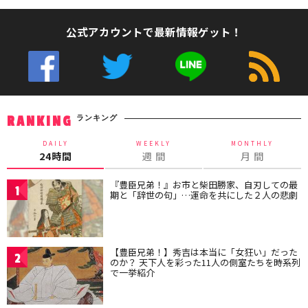
公式アカウントで最新情報ゲット！
ランキング
RANKING
DAILY
WEEKLY
MONTHLY
24時間
週 間
月 間
『豊臣兄弟！』お市と柴田勝家、自刃しての最
1
期と「辞世の句」…運命を共にした２人の悲劇
【豊臣兄弟！】秀吉は本当に「女狂い」だった
2
のか？ 天下人を彩った11人の側室たちを時系列
で一挙紹介