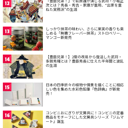
『豊臣兄弟！』で萩原護が演じる武将・小堀正
12
次とは？秀長・秀吉・家康が重用、“出家を重
ねた実務派”の生涯
しっかり抹茶の味わい、さらに果実の香りも楽
13
しめる「無糖フレーバー抹茶」ストロベリー、
マンゴー新発売
【豊臣兄弟！】2度の改易から復活した武将・
14
多賀秀種とは？豊臣秀長に仕えた半年間と波乱
の生涯
日本の四季折々の植物や情景を描くことに相応
15
しい色を集めた水彩色鉛筆『色辞典』が新発
売！
コンビニおにぎりが文房具に！コンビニの定番
16
商品をモチーフにした文房具シリーズ『ジムマ
ート』誕生