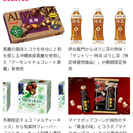
黒糖の風味とコクを存分に♪和
伊右衛門からほうじ茶の特保！
を感じる沖縄県産黒糖を使用し
「サントリー 特茶 ほうじ茶（特
た「アーモンドチョコレート黒
定保健用食品）」が期間限定発
糖」新発売
売
冬期限定チョコ「メルティーキ
マイクポップコーンが焼肉のタ
ッス」から和素材フレーバー
レ「黄金の味」とコラボ『マイ
「メルティーキッス初摘み濃抹
クポップコーン エバラ黄金の味