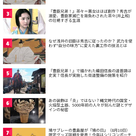
『豊臣兄弟！』茶々＝悪女はほぼ創作？秀吉が
3
溺愛、豊臣家滅亡を背負わされた茶々(井上和)
の壮絶すぎる生涯
なぜ浅井の旧臣は秀吉に従ったのか？ 武力を使
4
わず“自分の味方”に変えた裏工作の技法とは
『豊臣兄弟！』で描かれた織田信長の道普請は
5
史実？信長が実施した街道整備の施策を紹介
あの装飾は「炎」ではない？縄文時代の国宝・
6
火焔型土器、5000年前の人々が刻んだ謎とデザ
インの秘密
鳩サブレーの豊島屋が『鳩の日』（8月10日）
7
限定グッズ詳細を発表！今年はシリコンポーチ