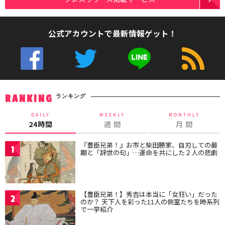
公式アカウントで最新情報ゲット！
ランキング
RANKING
DAILY
WEEKLY
MONTHLY
24時間
週 間
月 間
『豊臣兄弟！』お市と柴田勝家、自刃しての最
1
期と「辞世の句」…運命を共にした２人の悲劇
【豊臣兄弟！】秀吉は本当に「女狂い」だった
2
のか？ 天下人を彩った11人の側室たちを時系列
で一挙紹介