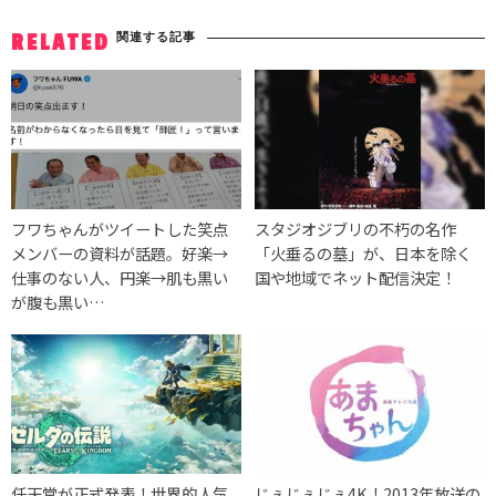
関連する記事
RELATED
フワちゃんがツイートした笑点
スタジオジブリの不朽の名作
メンバーの資料が話題。好楽→
「火垂るの墓」が、日本を除く
仕事のない人、円楽→肌も黒い
国や地域でネット配信決定！
が腹も黒い…
任天堂が正式発表！世界的人気
じぇじぇじぇ4K！2013年放送の