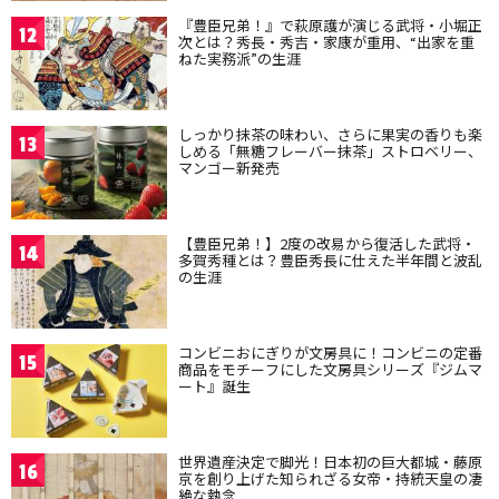
『豊臣兄弟！』で萩原護が演じる武将・小堀正
12
次とは？秀長・秀吉・家康が重用、“出家を重
ねた実務派”の生涯
しっかり抹茶の味わい、さらに果実の香りも楽
13
しめる「無糖フレーバー抹茶」ストロベリー、
マンゴー新発売
【豊臣兄弟！】2度の改易から復活した武将・
14
多賀秀種とは？豊臣秀長に仕えた半年間と波乱
の生涯
コンビニおにぎりが文房具に！コンビニの定番
15
商品をモチーフにした文房具シリーズ『ジムマ
ート』誕生
世界遺産決定で脚光！日本初の巨大都城・藤原
16
京を創り上げた知られざる女帝・持統天皇の凄
絶な執念