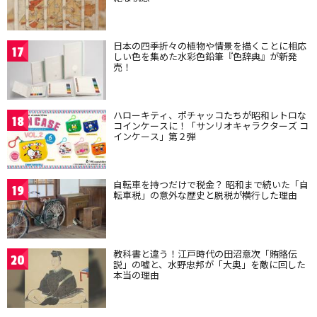
日本の四季折々の植物や情景を描くことに相応
17
しい色を集めた水彩色鉛筆『色辞典』が新発
売！
ハローキティ、ポチャッコたちが昭和レトロな
18
コインケースに！「サンリオキャラクターズ コ
インケース」第２弾
自転車を持つだけで税金？ 昭和まで続いた「自
19
転車税」の意外な歴史と脱税が横行した理由
教科書と違う！江戸時代の田沼意次「賄賂伝
20
説」の嘘と、水野忠邦が「大奥」を敵に回した
本当の理由