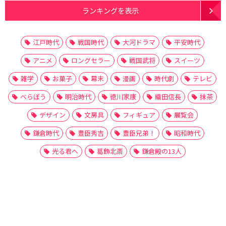
ランキングを表示
江戸時代
戦国時代
大河ドラマ
平安時代
アニメ
ロングセラー
戦国武将
スイーツ
雑学
お菓子
幕末
漫画
時代劇
テレビ
べらぼう
明治時代
徳川家康
織田信長
抹茶
デザイン
文房具
フィギュア
展覧会
鎌倉時代
豊臣秀吉
豊臣兄弟！
昭和時代
光る君へ
葛飾北斎
鎌倉殿の13人