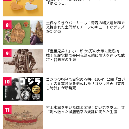
「はとっこ」
土偶なりきりパーカーも！青森の縄文遺跡群で
8
発掘された土偶がモチーフのキュートなグッズ
が新発売
『豊臣兄弟！』小一郎の5万の大軍に徹底抗
9
戦！切腹覚悟で長宗我部元親に降伏を迫った武
将・谷忠澄の生涯
ゴジラの咆哮で目覚める朝…1954年公開『ゴジ
10
ラ』の貴重音源を搭載した「ゴジラ音声目覚ま
し時計」が新発売
村上水軍を率いた戦国武将！幼い弟を支え、共
11
に海へ散った得居通幸の波乱に満ちた生涯