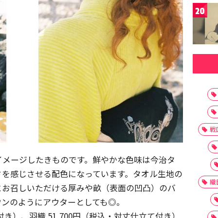
20
戦
イメージしたきものです。鮮やかな色味は今治タ
さを感じさせる配色になっています。タオル生地の
織
とお召しいただける厚みや畝（表面の凹凸）のバ
ウンのようにアウターとしても◎。
て付き）、羽織 51,700円（税込・対丈仕立て付き）