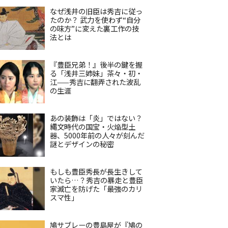
なぜ浅井の旧臣は秀吉に従っ
たのか？ 武力を使わず“自分
の味方”に変えた裏工作の技
法とは
『豊臣兄弟！』後半の鍵を握
る「浅井三姉妹」茶々・初・
江——秀吉に翻弄された波乱
の生涯
あの装飾は「炎」ではない？
縄文時代の国宝・火焔型土
器、5000年前の人々が刻んだ
謎とデザインの秘密
もしも豊臣秀長が長生きして
いたら…？秀吉の暴走と豊臣
家滅亡を防げた「最強のカリ
スマ性」
鳩サブレーの豊島屋が『鳩の