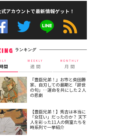
公式アカウントで最新情報ゲット！
ランキング
KING
ILY
WEEKLY
MONTHLY
4時間
週 間
月 間
『豊臣兄弟！』お市と柴田勝
家、自刃しての最期と「辞世
の句」…運命を共にした２人
の悲劇
【豊臣兄弟！】秀吉は本当に
「女狂い」だったのか？ 天下
人を彩った11人の側室たちを
時系列で一挙紹介