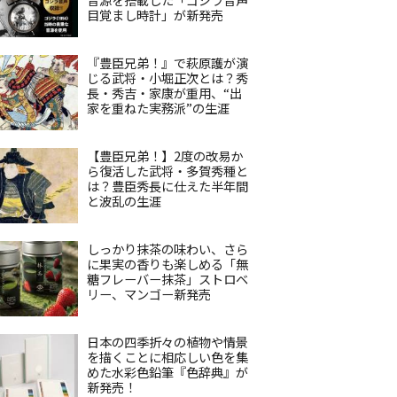
目覚まし時計」が新発売
『豊臣兄弟！』で萩原護が演
じる武将・小堀正次とは？秀
長・秀吉・家康が重用、“出
家を重ねた実務派”の生涯
【豊臣兄弟！】2度の改易か
ら復活した武将・多賀秀種と
は？豊臣秀長に仕えた半年間
と波乱の生涯
しっかり抹茶の味わい、さら
に果実の香りも楽しめる「無
糖フレーバー抹茶」ストロベ
リー、マンゴー新発売
日本の四季折々の植物や情景
を描くことに相応しい色を集
めた水彩色鉛筆『色辞典』が
新発売！