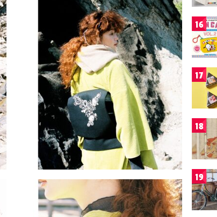
16
17
18
19