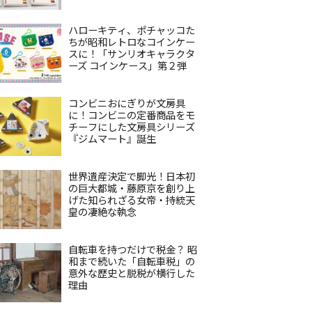
ハローキティ、ポチャッコた
ちが昭和レトロなコインケー
スに！「サンリオキャラクタ
ーズ コインケース」第２弾
コンビニおにぎりが文房具
に！コンビニの定番商品をモ
チーフにした文房具シリーズ
『ジムマート』誕生
世界遺産決定で脚光！日本初
の巨大都城・藤原京を創り上
げた知られざる女帝・持統天
皇の凄絶な執念
自転車を持つだけで税金？ 昭
和まで続いた「自転車税」の
意外な歴史と脱税が横行した
理由