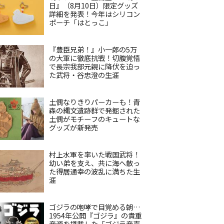
日』（8月10日）限定グッズ
詳細を発表！今年はシリコン
ポーチ「はとっこ」
『豊臣兄弟！』小一郎の5万
の大軍に徹底抗戦！切腹覚悟
で長宗我部元親に降伏を迫っ
た武将・谷忠澄の生涯
土偶なりきりパーカーも！青
森の縄文遺跡群で発掘された
土偶がモチーフのキュートな
グッズが新発売
村上水軍を率いた戦国武将！
幼い弟を支え、共に海へ散っ
た得居通幸の波乱に満ちた生
涯
ゴジラの咆哮で目覚める朝…
1954年公開『ゴジラ』の貴重
音源を搭載した「ゴジラ音声