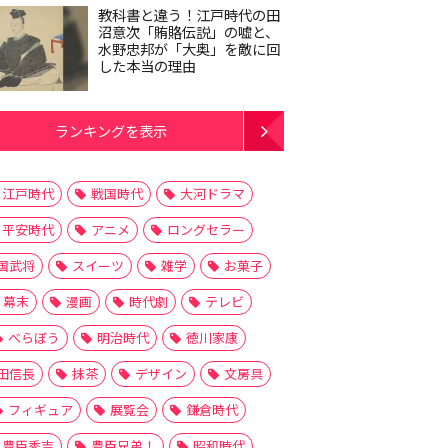
教科書と違う！江戸時代の田
沼意次「賄賂伝説」の嘘と、
水野忠邦が「大奥」を敵に回
した本当の理由
ランキングを表示
江戸時代
戦国時代
大河ドラマ
平安時代
アニメ
ロングセラー
国武将
スイーツ
雑学
お菓子
幕末
漫画
時代劇
テレビ
べらぼう
明治時代
徳川家康
田信長
抹茶
デザイン
文房具
フィギュア
展覧会
鎌倉時代
豊臣秀吉
豊臣兄弟！
昭和時代