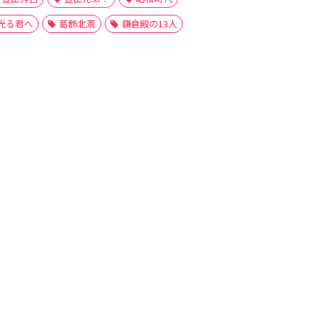
光る君へ
葛飾北斎
鎌倉殿の13人