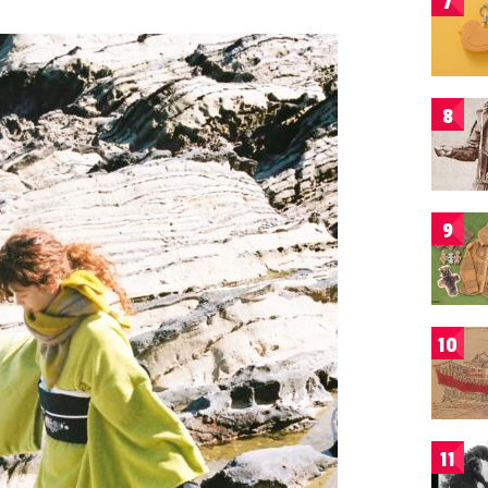
7
8
9
10
11