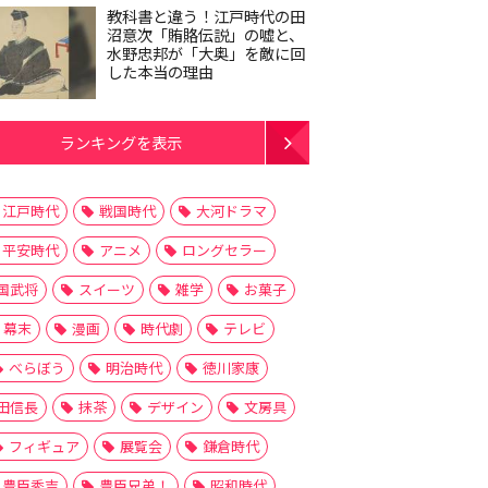
教科書と違う！江戸時代の田
沼意次「賄賂伝説」の嘘と、
水野忠邦が「大奥」を敵に回
した本当の理由
ランキングを表示
江戸時代
戦国時代
大河ドラマ
平安時代
アニメ
ロングセラー
国武将
スイーツ
雑学
お菓子
幕末
漫画
時代劇
テレビ
べらぼう
明治時代
徳川家康
田信長
抹茶
デザイン
文房具
フィギュア
展覧会
鎌倉時代
豊臣秀吉
豊臣兄弟！
昭和時代