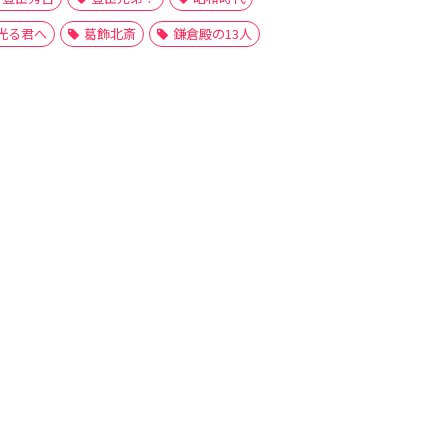
光る君へ
葛飾北斎
鎌倉殿の13人