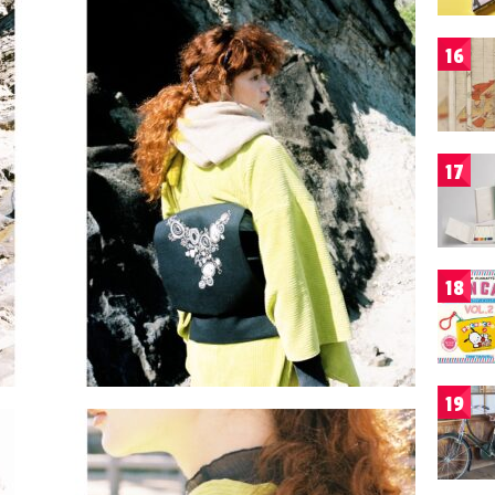
16
17
18
19