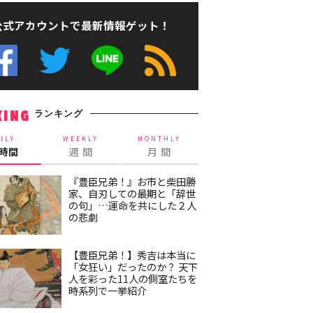
公式アカウントで最新情報ゲット！
ランキング
KING
ILY
WEEKLY
MONTHLY
4時間
週 間
月 間
『豊臣兄弟！』お市と柴田勝
家、自刃しての最期と「辞世
の句」…運命を共にした２人
の悲劇
【豊臣兄弟！】秀吉は本当に
「女狂い」だったのか？ 天下
人を彩った11人の側室たちを
時系列で一挙紹介