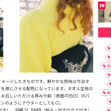
20
戦
イメージしたきものです。鮮やかな色味は今治タ
さを感じさせる配色になっています。タオル生地の
織
とお召しいただける厚みや畝（表面の凹凸）のバ
ウンのようにアウターとしても◎。
て付き）、羽織 51,700円（税込・対丈仕立て付き）