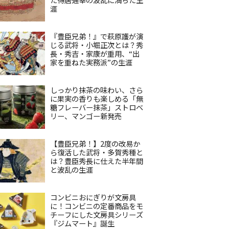
涯
『豊臣兄弟！』で萩原護が演
じる武将・小堀正次とは？秀
長・秀吉・家康が重用、“出
家を重ねた実務派”の生涯
しっかり抹茶の味わい、さら
に果実の香りも楽しめる「無
糖フレーバー抹茶」ストロベ
リー、マンゴー新発売
【豊臣兄弟！】2度の改易か
ら復活した武将・多賀秀種と
は？豊臣秀長に仕えた半年間
と波乱の生涯
コンビニおにぎりが文房具
に！コンビニの定番商品をモ
チーフにした文房具シリーズ
『ジムマート』誕生