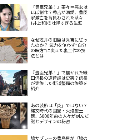
『豊臣兄弟！』茶々＝悪女は
ほぼ創作？秀吉が溺愛、豊臣
家滅亡を背負わされた茶々
(井上和)の壮絶すぎる生涯
なぜ浅井の旧臣は秀吉に従っ
たのか？ 武力を使わず“自分
の味方”に変えた裏工作の技
法とは
『豊臣兄弟！』で描かれた織
田信長の道普請は史実？信長
が実施した街道整備の施策を
紹介
あの装飾は「炎」ではない？
縄文時代の国宝・火焔型土
器、5000年前の人々が刻んだ
謎とデザインの秘密
鳩サブレーの豊島屋が『鳩の