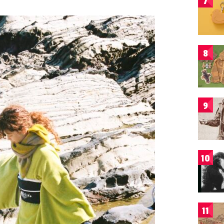
7
8
9
10
11