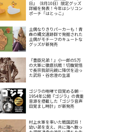
日』（8月10日）限定グッズ
詳細を発表！今年はシリコン
ポーチ「はとっこ」
土偶なりきりパーカーも！青
森の縄文遺跡群で発掘された
土偶がモチーフのキュートな
グッズが新発売
『豊臣兄弟！』小一郎の5万
の大軍に徹底抗戦！切腹覚悟
で長宗我部元親に降伏を迫っ
た武将・谷忠澄の生涯
ゴジラの咆哮で目覚める朝…
1954年公開『ゴジラ』の貴重
音源を搭載した「ゴジラ音声
目覚まし時計」が新発売
村上水軍を率いた戦国武将！
幼い弟を支え、共に海へ散っ
た得居通幸の波乱に満ちた生