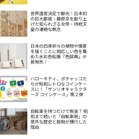
世界遺産決定で脚光！日本初
の巨大都城・藤原京を創り上
げた知られざる女帝・持統天
皇の凄絶な執念
日本の四季折々の植物や情景
を描くことに相応しい色を集
めた水彩色鉛筆『色辞典』が
新発売！
ハローキティ、ポチャッコた
ちが昭和レトロなコインケー
スに！「サンリオキャラクタ
ーズ コインケース」第２弾
自転車を持つだけで税金？ 昭
和まで続いた「自転車税」の
意外な歴史と脱税が横行した
理由