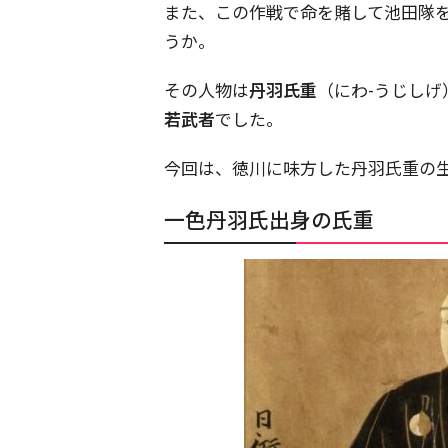
また、この作戦で命を賭して池田隊
うか。
その人物は
丹羽氏重
（にわ-うじしげ
若武者
でした。
今回は、徳川に味方した丹羽氏重の
一色丹羽氏出身の氏重