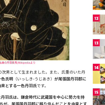
12
13
身の丹羽長秀/Wikipediaより
14
氏勝の次男として生まれました。また、氏重のいた丹
一色氏明
（いっしき-うじあき）
が尾張国丹羽郡に
由来とする一色丹羽氏
です。
15
た丹羽氏は、鎌倉時代に武蔵国を中心に勢力を持
たちが、尾張国丹羽郡に移り住んだことを由来とす