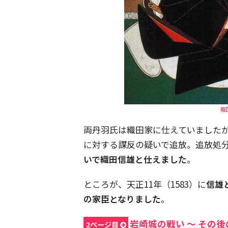
織
両丹羽氏は織田家に仕えていましたが
に対する謀反の疑いで追放。追放処
いで織田信雄と仕えました
。
ところが、天正11年（1583）に
信雄
の家臣となりました
。
岩崎城の戦い 〜 その
2ページ目