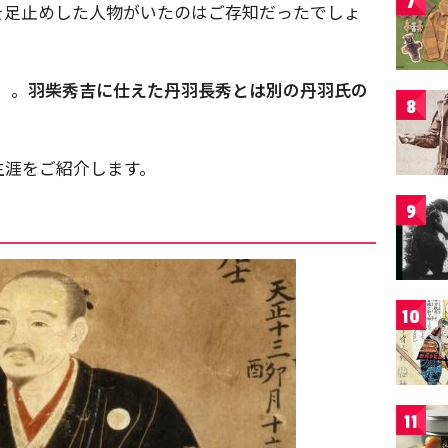
7
を足止めした人物がいたのはご存知だったでしょ
）。
羽柴秀吉に仕えた丹羽長秀とは別の丹羽氏の
8
生涯をご紹介します。
9
10
11