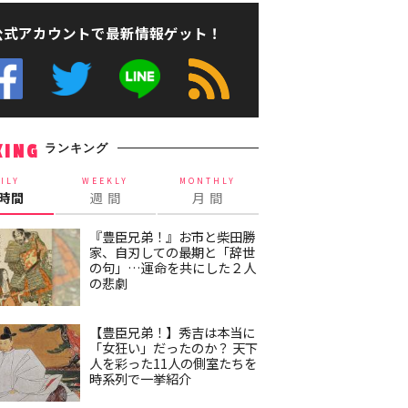
公式アカウントで最新情報ゲット！
ランキング
KING
ILY
WEEKLY
MONTHLY
4時間
週 間
月 間
『豊臣兄弟！』お市と柴田勝
家、自刃しての最期と「辞世
の句」…運命を共にした２人
の悲劇
【豊臣兄弟！】秀吉は本当に
「女狂い」だったのか？ 天下
人を彩った11人の側室たちを
時系列で一挙紹介