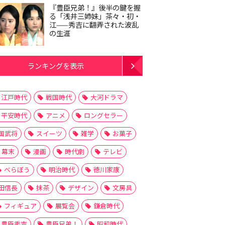
『豊臣兄弟！』後半の鍵を握
る「浅井三姉妹」茶々・初・
江——秀吉に翻弄された波乱
の生涯
ランキングを表示
江戸時代
戦国時代
大河ドラマ
平安時代
アニメ
ロングセラー
国武将
スイーツ
雑学
お菓子
幕末
漫画
時代劇
テレビ
べらぼう
明治時代
徳川家康
田信長
抹茶
デザイン
文房具
フィギュア
展覧会
鎌倉時代
豊臣秀吉
豊臣兄弟！
昭和時代