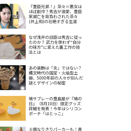
『豊臣兄弟！』茶々＝悪女は
ほぼ創作？秀吉が溺愛、豊臣
家滅亡を背負わされた茶々
(井上和)の壮絶すぎる生涯
なぜ浅井の旧臣は秀吉に従っ
たのか？ 武力を使わず“自分
の味方”に変えた裏工作の技
法とは
あの装飾は「炎」ではない？
縄文時代の国宝・火焔型土
器、5000年前の人々が刻んだ
謎とデザインの秘密
鳩サブレーの豊島屋が『鳩の
日』（8月10日）限定グッズ
詳細を発表！今年はシリコン
ポーチ「はとっこ」
土偶なりきりパーカーも！青