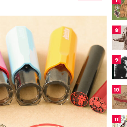
7
8
9
10
11