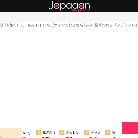
認印や銀行印に！昭和レトロなデザインで好きな名前の印鑑が作れる「アデリアレト