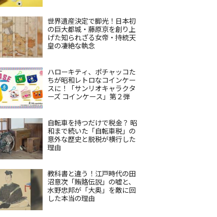
世界遺産決定で脚光！日本初
の巨大都城・藤原京を創り上
げた知られざる女帝・持統天
皇の凄絶な執念
ハローキティ、ポチャッコた
ちが昭和レトロなコインケー
スに！「サンリオキャラクタ
ーズ コインケース」第２弾
自転車を持つだけで税金？ 昭
和まで続いた「自転車税」の
意外な歴史と脱税が横行した
理由
教科書と違う！江戸時代の田
沼意次「賄賂伝説」の嘘と、
水野忠邦が「大奥」を敵に回
した本当の理由