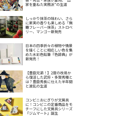
家を重ねた実務派”の生涯
しっかり抹茶の味わい、さら
に果実の香りも楽しめる「無
糖フレーバー抹茶」ストロベ
リー、マンゴー新発売
日本の四季折々の植物や情景
を描くことに相応しい色を集
めた水彩色鉛筆『色辞典』が
新発売！
【豊臣兄弟！】2度の改易か
ら復活した武将・多賀秀種と
は？豊臣秀長に仕えた半年間
と波乱の生涯
コンビニおにぎりが文房具
に！コンビニの定番商品をモ
チーフにした文房具シリーズ
『ジムマート』誕生