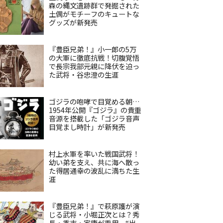
森の縄文遺跡群で発掘された
土偶がモチーフのキュートな
グッズが新発売
『豊臣兄弟！』小一郎の5万
の大軍に徹底抗戦！切腹覚悟
で長宗我部元親に降伏を迫っ
た武将・谷忠澄の生涯
ゴジラの咆哮で目覚める朝…
1954年公開『ゴジラ』の貴重
音源を搭載した「ゴジラ音声
目覚まし時計」が新発売
村上水軍を率いた戦国武将！
幼い弟を支え、共に海へ散っ
た得居通幸の波乱に満ちた生
涯
『豊臣兄弟！』で萩原護が演
じる武将・小堀正次とは？秀
長・秀吉・家康が重用、“出