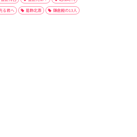
光る君へ
葛飾北斎
鎌倉殿の13人