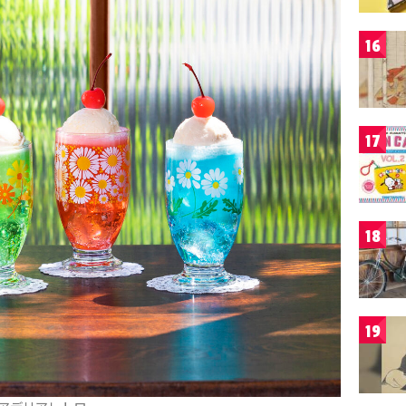
16
17
18
19