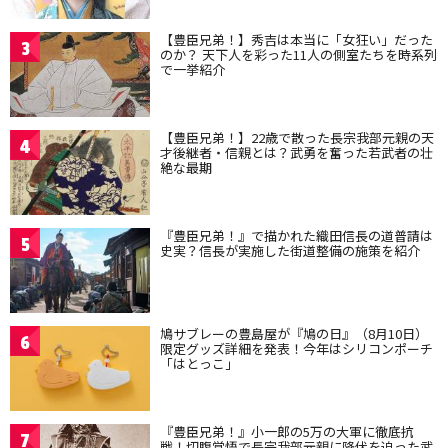
【豊臣兄弟！】秀吉は本当に「女狂い」だった
3
のか？ 天下人を彩った11人の側室たちを時系列
で一挙紹介
【豊臣兄弟！】22歳で散った長宗我部元親の天
4
才後継者・信親とは？武勇を奮った若武者の壮
絶な最期
『豊臣兄弟！』で描かれた織田信長の道普請は
5
史実？信長が実施した街道整備の施策を紹介
鳩サブレーの豊島屋が『鳩の日』（8月10日）
6
限定グッズ詳細を発表！今年はシリコンポーチ
「はとっこ」
『豊臣兄弟！』小一郎の5万の大軍に徹底抗
7
戦！切腹覚悟で長宗我部元親に降伏を迫った武