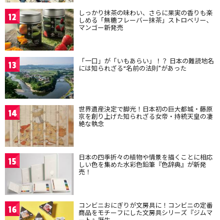
しっかり抹茶の味わい、さらに果実の香りも楽
12
しめる「無糖フレーバー抹茶」ストロベリー、
マンゴー新発売
「一口」が「いもあらい」！？ 日本の難読地名
13
には知られざる“名前の法則”があった
世界遺産決定で脚光！日本初の巨大都城・藤原
14
京を創り上げた知られざる女帝・持統天皇の凄
絶な執念
日本の四季折々の植物や情景を描くことに相応
15
しい色を集めた水彩色鉛筆『色辞典』が新発
売！
コンビニおにぎりが文房具に！コンビニの定番
16
商品をモチーフにした文房具シリーズ『ジムマ
ート』誕生