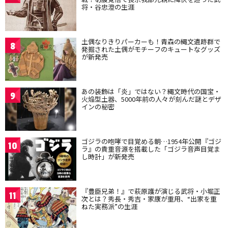
将・谷忠澄の生涯
土偶なりきりパーカーも！青森の縄文遺跡群で
8
発掘された土偶がモチーフのキュートなグッズ
が新発売
あの装飾は「炎」ではない？縄文時代の国宝・
9
火焔型土器、5000年前の人々が刻んだ謎とデザ
インの秘密
ゴジラの咆哮で目覚める朝…1954年公開『ゴジ
10
ラ』の貴重音源を搭載した「ゴジラ音声目覚ま
し時計」が新発売
『豊臣兄弟！』で萩原護が演じる武将・小堀正
11
次とは？秀長・秀吉・家康が重用、“出家を重
ねた実務派”の生涯