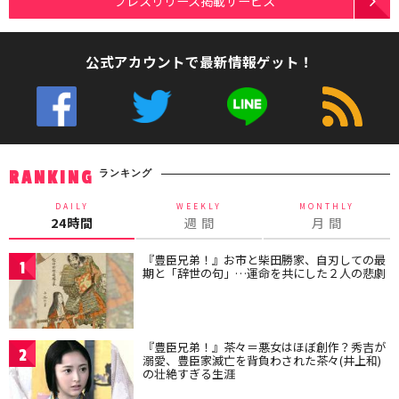
プレスリリース掲載サービス
公式アカウントで最新情報ゲット！
ランキング
RANKING
DAILY
WEEKLY
MONTHLY
24時間
週 間
月 間
『豊臣兄弟！』お市と柴田勝家、自刃しての最
1
期と「辞世の句」…運命を共にした２人の悲劇
『豊臣兄弟！』茶々＝悪女はほぼ創作？秀吉が
2
溺愛、豊臣家滅亡を背負わされた茶々(井上和)
の壮絶すぎる生涯