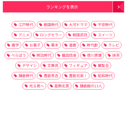
ランキングを表示
江戸時代
戦国時代
大河ドラマ
平安時代
アニメ
ロングセラー
戦国武将
スイーツ
雑学
お菓子
幕末
漫画
時代劇
テレビ
べらぼう
明治時代
織田信長
徳川家康
抹茶
デザイン
文房具
フィギュア
展覧会
鎌倉時代
豊臣秀吉
豊臣兄弟！
昭和時代
光る君へ
葛飾北斎
鎌倉殿の13人