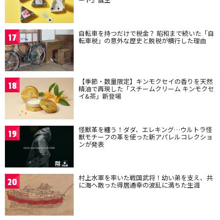
自転車を持つだけで税金？ 昭和まで続いた「自
17
転車税」の意外な歴史と脱税が横行した理由
【季節・数量限定】キンモクセイの香りを天然
18
精油で再現した「スチームクリーム キンモクセ
イ&茶」新登場
怪獣革を纏う！ダダ、エレキング…ウルトラ怪
19
獣モチーフの革を使った新アパレルコレクショ
ンが発表
村上水軍を率いた戦国武将！幼い弟を支え、共
20
に海へ散った得居通幸の波乱に満ちた生涯