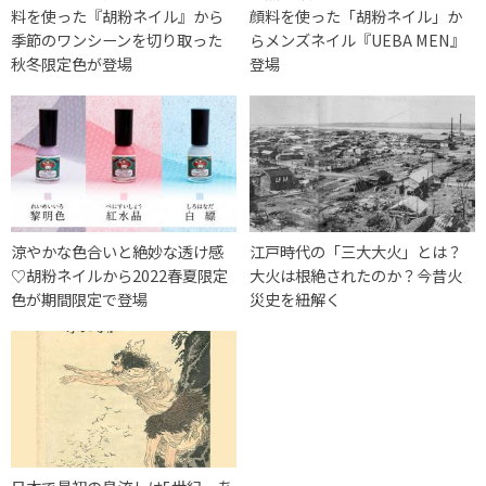
料を使った『胡粉ネイル』から
顔料を使った「胡粉ネイル」か
季節のワンシーンを切り取った
らメンズネイル『UEBA MEN』
秋冬限定色が登場
登場
涼やかな色合いと絶妙な透け感
江戸時代の「三大大火」とは？
♡胡粉ネイルから2022春夏限定
大火は根絶されたのか？今昔火
色が期間限定で登場
災史を紐解く