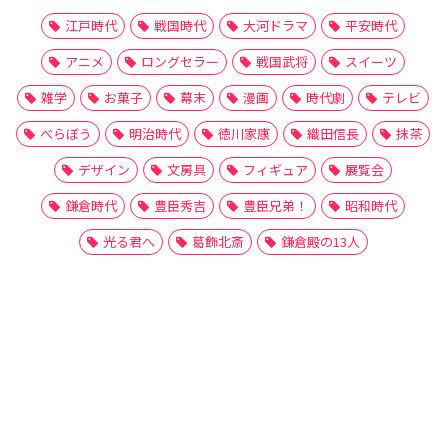
江戸時代
戦国時代
大河ドラマ
平安時代
アニメ
ロングセラー
戦国武将
スイーツ
雑学
お菓子
幕末
漫画
時代劇
テレビ
べらぼう
明治時代
徳川家康
織田信長
抹茶
デザイン
文房具
フィギュア
展覧会
鎌倉時代
豊臣秀吉
豊臣兄弟！
昭和時代
光る君へ
葛飾北斎
鎌倉殿の13人