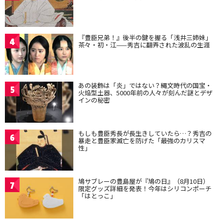
『豊臣兄弟！』後半の鍵を握る「浅井三姉妹」
4
茶々・初・江——秀吉に翻弄された波乱の生涯
あの装飾は「炎」ではない？縄文時代の国宝・
5
火焔型土器、5000年前の人々が刻んだ謎とデザ
インの秘密
もしも豊臣秀長が長生きしていたら…？秀吉の
6
暴走と豊臣家滅亡を防げた「最強のカリスマ
性」
鳩サブレーの豊島屋が『鳩の日』（8月10日）
7
限定グッズ詳細を発表！今年はシリコンポーチ
「はとっこ」