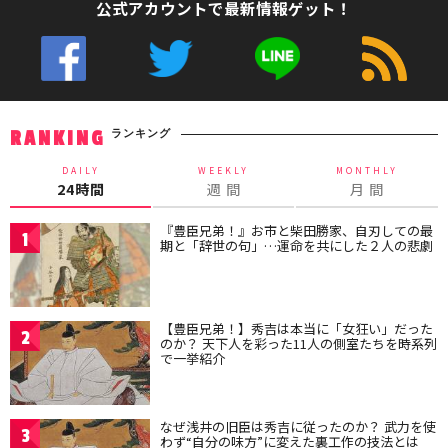
公式アカウントで最新情報ゲット！
ランキング
RANKING
DAILY
WEEKLY
MONTHLY
24時間
週 間
月 間
『豊臣兄弟！』お市と柴田勝家、自刃しての最
1
期と「辞世の句」…運命を共にした２人の悲劇
【豊臣兄弟！】秀吉は本当に「女狂い」だった
2
のか？ 天下人を彩った11人の側室たちを時系列
で一挙紹介
なぜ浅井の旧臣は秀吉に従ったのか？ 武力を使
3
わず“自分の味方”に変えた裏工作の技法とは