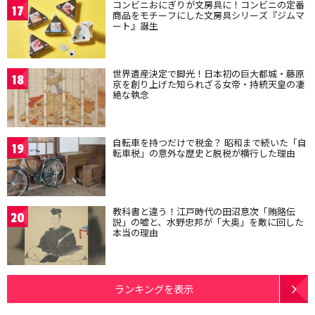
コンビニおにぎりが文房具に！コンビニの定番
17
商品をモチーフにした文房具シリーズ『ジムマ
ート』誕生
世界遺産決定で脚光！日本初の巨大都城・藤原
18
京を創り上げた知られざる女帝・持統天皇の凄
絶な執念
自転車を持つだけで税金？ 昭和まで続いた「自
19
転車税」の意外な歴史と脱税が横行した理由
教科書と違う！江戸時代の田沼意次「賄賂伝
20
説」の嘘と、水野忠邦が「大奥」を敵に回した
本当の理由
ランキングを表示