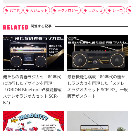
80年代
ガジェット
テクノロジー
ラジカセ
レトロ
関連する記事
RELATED
俺たちの青春ラジカセ！80年代
最新機能も満載！80年代の懐か
に流行したデザインを再現
しラジカセを再現した「ステレ
「ORION Bluetooth®機能搭載
オラジオカセット SCR-B3」一般
ステレオラジオカセット SCR-
販売がスタート
B7」