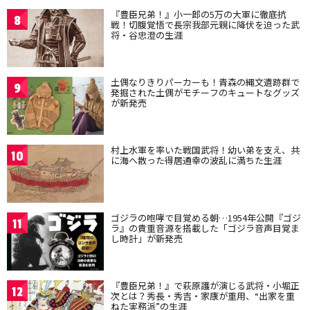
『豊臣兄弟！』小一郎の5万の大軍に徹底抗
8
戦！切腹覚悟で長宗我部元親に降伏を迫った武
将・谷忠澄の生涯
土偶なりきりパーカーも！青森の縄文遺跡群で
9
発掘された土偶がモチーフのキュートなグッズ
が新発売
村上水軍を率いた戦国武将！幼い弟を支え、共
10
に海へ散った得居通幸の波乱に満ちた生涯
ゴジラの咆哮で目覚める朝…1954年公開『ゴジ
11
ラ』の貴重音源を搭載した「ゴジラ音声目覚ま
し時計」が新発売
『豊臣兄弟！』で萩原護が演じる武将・小堀正
12
次とは？秀長・秀吉・家康が重用、“出家を重
ねた実務派”の生涯