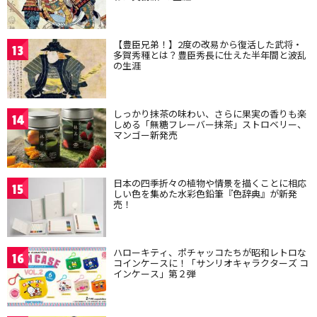
【豊臣兄弟！】2度の改易から復活した武将・
13
多賀秀種とは？豊臣秀長に仕えた半年間と波乱
の生涯
しっかり抹茶の味わい、さらに果実の香りも楽
14
しめる「無糖フレーバー抹茶」ストロベリー、
マンゴー新発売
日本の四季折々の植物や情景を描くことに相応
15
しい色を集めた水彩色鉛筆『色辞典』が新発
売！
ハローキティ、ポチャッコたちが昭和レトロな
16
コインケースに！「サンリオキャラクターズ コ
インケース」第２弾