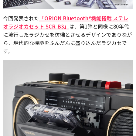
今回発表された
「ORION Bluetooth®機能搭載 ステレ
オラジオカセット SCR-B3」
は、第1弾と同様に80年代
に流行したラジカセを彷彿とさせるデザインでありなが
ら、現代的な機能をふんだんに盛り込んだラジカセで
す。