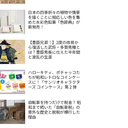
日本の四季折々の植物や情景
を描くことに相応しい色を集
めた水彩色鉛筆『色辞典』が
新発売！
【豊臣兄弟！】2度の改易か
ら復活した武将・多賀秀種と
は？豊臣秀長に仕えた半年間
と波乱の生涯
ハローキティ、ポチャッコた
ちが昭和レトロなコインケー
スに！「サンリオキャラクタ
ーズ コインケース」第２弾
自転車を持つだけで税金？ 昭
和まで続いた「自転車税」の
意外な歴史と脱税が横行した
理由