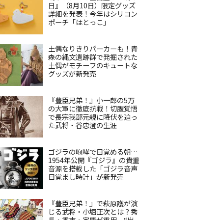
日』（8月10日）限定グッズ
詳細を発表！今年はシリコン
ポーチ「はとっこ」
土偶なりきりパーカーも！青
森の縄文遺跡群で発掘された
土偶がモチーフのキュートな
グッズが新発売
『豊臣兄弟！』小一郎の5万
の大軍に徹底抗戦！切腹覚悟
で長宗我部元親に降伏を迫っ
た武将・谷忠澄の生涯
ゴジラの咆哮で目覚める朝…
1954年公開『ゴジラ』の貴重
音源を搭載した「ゴジラ音声
目覚まし時計」が新発売
『豊臣兄弟！』で萩原護が演
じる武将・小堀正次とは？秀
長・秀吉・家康が重用、“出