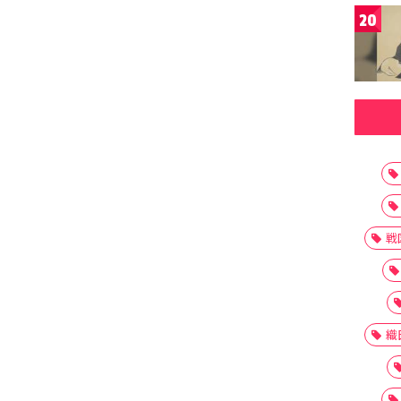
20
戦
織