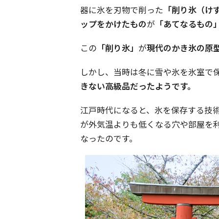
器に氷を刃物で削った
「削り氷（け
ップをかけたもの
が
「あてなるもの
この
「削り氷」
が
現代のかき氷の原
しかし、当時は冬に雪や氷を氷室で
きない高級品だったようです。
江戸時代になると、氷を保存する技
が外気温よりも低くなる穴や部屋を
なったのです。