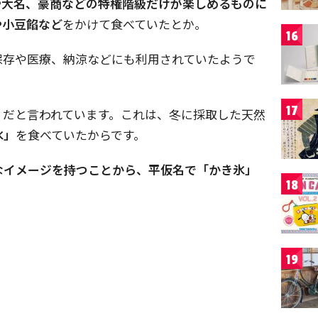
や大名、豪商などの特権階級だけが楽しめるものに
や小豆餡など
をかけて食べていたとか。
16
保存や医療、納涼などにも利用されていたようで
17
」
だと言われています。これは、冬に採取した天然
氷」
を食べていたからです。
なイメージを持つことから、平仮名で「かき氷」
18
19