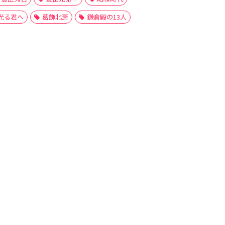
光る君へ
葛飾北斎
鎌倉殿の13人