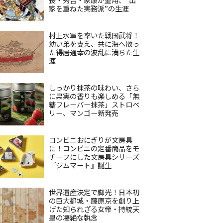
家を重ねた実務派”の生涯
村上水軍を率いた戦国武将！
幼い弟を支え、共に海へ散っ
た得居通幸の波乱に満ちた生
涯
しっかり抹茶の味わい、さら
に果実の香りも楽しめる「無
糖フレーバー抹茶」ストロベ
リー、マンゴー新発売
コンビニおにぎりが文房具
に！コンビニの定番商品をモ
チーフにした文房具シリーズ
『ジムマート』誕生
世界遺産決定で脚光！日本初
の巨大都城・藤原京を創り上
げた知られざる女帝・持統天
皇の凄絶な執念