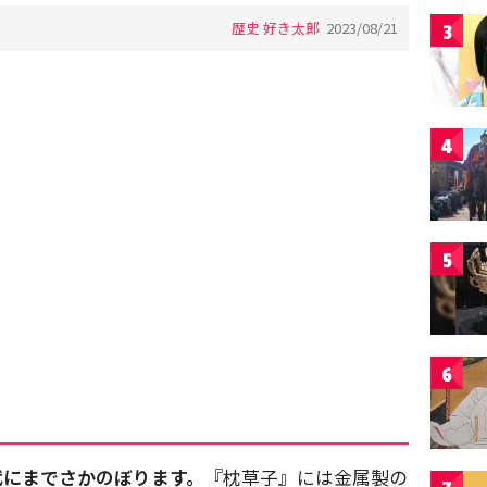
歴史 好き太郎
2023/08/21
3
4
5
6
代にまでさかのぼります。
『枕草子』には金属製の