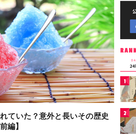
RAN
DA
2
1
2
れていた？意外と長いその歴史
前編】