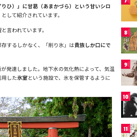
7
ずりひ）」に甘葛（あまかづら）という甘いシロ
」
として紹介されています。
型
と言われています。
8
保存するしかなく、「削り氷」は
貴族しか口にで
9
術が発達しました。地下水の気化熱によって、気温
利用した
氷室
という施設で、氷を保管するように
10
11