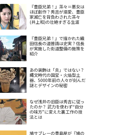
『豊臣兄弟！』茶々＝悪女は
ほぼ創作？秀吉が溺愛、豊臣
家滅亡を背負わされた茶々
(井上和)の壮絶すぎる生涯
『豊臣兄弟！』で描かれた織
田信長の道普請は史実？信長
が実施した街道整備の施策を
紹介
あの装飾は「炎」ではない？
縄文時代の国宝・火焔型土
器、5000年前の人々が刻んだ
謎とデザインの秘密
なぜ浅井の旧臣は秀吉に従っ
たのか？ 武力を使わず“自分
の味方”に変えた裏工作の技
法とは
鳩サブレーの豊島屋が『鳩の