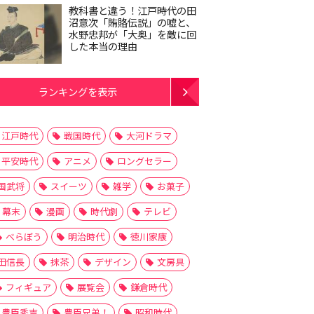
教科書と違う！江戸時代の田
沼意次「賄賂伝説」の嘘と、
水野忠邦が「大奥」を敵に回
した本当の理由
ランキングを表示
江戸時代
戦国時代
大河ドラマ
平安時代
アニメ
ロングセラー
国武将
スイーツ
雑学
お菓子
幕末
漫画
時代劇
テレビ
べらぼう
明治時代
徳川家康
田信長
抹茶
デザイン
文房具
フィギュア
展覧会
鎌倉時代
豊臣秀吉
豊臣兄弟！
昭和時代