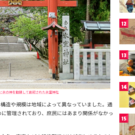
12
13
14
に氷の神を勧請して創祀された氷室神社
の構造や規模は地域によって異なっていました。通
めに管理されており、庶民にはあまり関係がなかっ
15