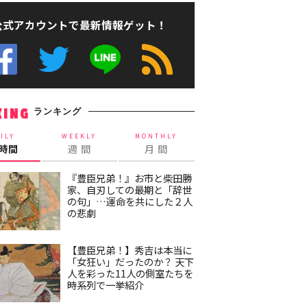
公式アカウントで最新情報ゲット！
ランキング
KING
ILY
WEEKLY
MONTHLY
4時間
週 間
月 間
『豊臣兄弟！』お市と柴田勝
家、自刃しての最期と「辞世
の句」…運命を共にした２人
の悲劇
【豊臣兄弟！】秀吉は本当に
「女狂い」だったのか？ 天下
人を彩った11人の側室たちを
時系列で一挙紹介