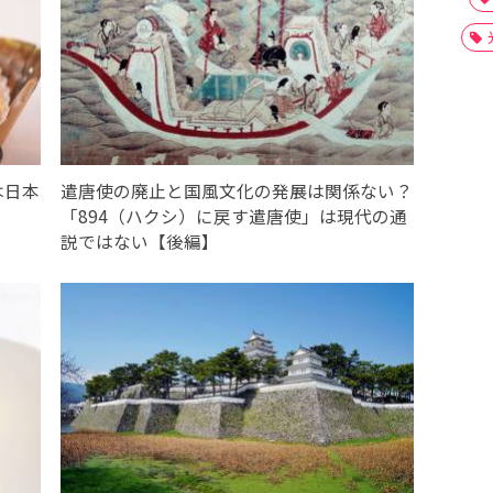
は日本
遣唐使の廃止と国風文化の発展は関係ない？
「894（ハクシ）に戻す遣唐使」は現代の通
説ではない【後編】