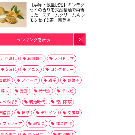
【季節・数量限定】キンモク
セイの香りを天然精油で再現
した「スチームクリーム キン
モクセイ&茶」新登場
ランキングを表示
江戸時代
戦国時代
大河ドラマ
平安時代
アニメ
ロングセラー
国武将
スイーツ
雑学
お菓子
幕末
漫画
時代劇
テレビ
べらぼう
明治時代
徳川家康
田信長
抹茶
デザイン
文房具
フィギュア
展覧会
鎌倉時代
豊臣秀吉
豊臣兄弟！
昭和時代