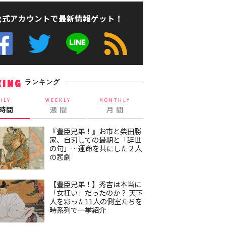
公式アカウントで最新情報ゲット！
ランキング
KING
ILY
WEEKLY
MONTHLY
4時間
週 間
月 間
『豊臣兄弟！』お市と柴田勝
家、自刃しての最期と「辞世
の句」…運命を共にした２人
の悲劇
【豊臣兄弟！】秀吉は本当に
「女狂い」だったのか？ 天下
人を彩った11人の側室たちを
時系列で一挙紹介