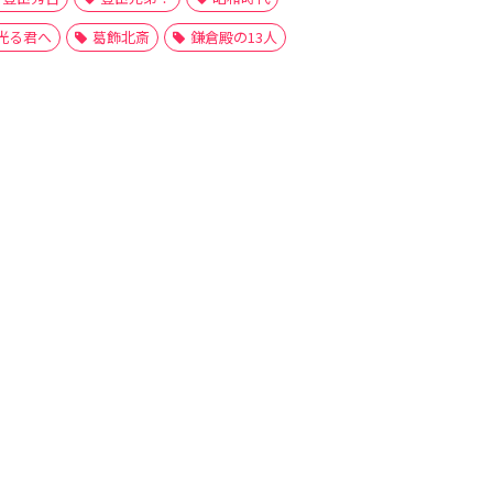
光る君へ
葛飾北斎
鎌倉殿の13人