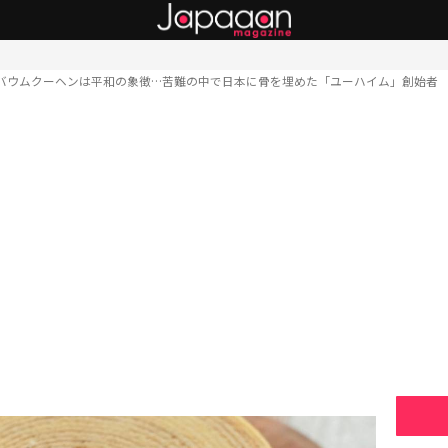
バウムクーヘンは平和の象徴…苦難の中で日本に骨を埋めた「ユーハイム」創始者