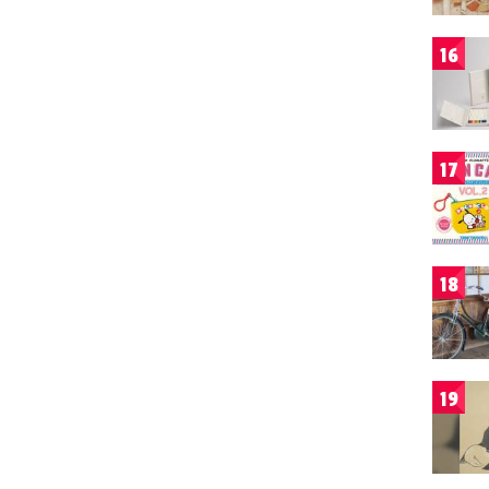
16
17
18
19