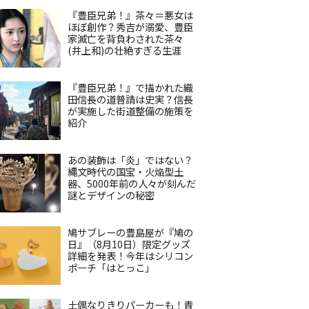
『豊臣兄弟！』茶々＝悪女は
ほぼ創作？秀吉が溺愛、豊臣
家滅亡を背負わされた茶々
(井上和)の壮絶すぎる生涯
『豊臣兄弟！』で描かれた織
田信長の道普請は史実？信長
が実施した街道整備の施策を
紹介
あの装飾は「炎」ではない？
縄文時代の国宝・火焔型土
器、5000年前の人々が刻んだ
謎とデザインの秘密
鳩サブレーの豊島屋が『鳩の
日』（8月10日）限定グッズ
詳細を発表！今年はシリコン
ポーチ「はとっこ」
土偶なりきりパーカーも！青