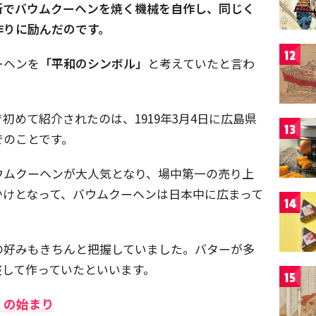
所でバウムクーヘンを焼く機械を自作し、同じく
作りに励んだのです。
12
ーヘンを
「平和のシンボル」
と考えていたと言わ
初めて紹介されたのは、1919年3月4日に広島県
13
でのことです。
ウムクーヘンが大人気となり、場中第一の売り上
かけとなって、バウムクーヘンは日本中に広まって
14
の好みもきちんと把握していました。バターが多
整して作っていたといいます。
15
」の始まり