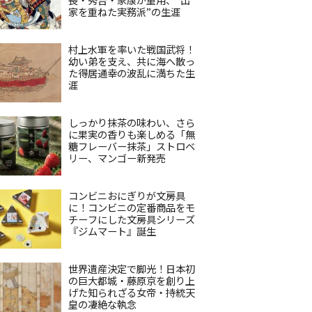
家を重ねた実務派”の生涯
村上水軍を率いた戦国武将！
幼い弟を支え、共に海へ散っ
た得居通幸の波乱に満ちた生
涯
しっかり抹茶の味わい、さら
に果実の香りも楽しめる「無
糖フレーバー抹茶」ストロベ
リー、マンゴー新発売
コンビニおにぎりが文房具
に！コンビニの定番商品をモ
チーフにした文房具シリーズ
『ジムマート』誕生
世界遺産決定で脚光！日本初
の巨大都城・藤原京を創り上
げた知られざる女帝・持統天
皇の凄絶な執念