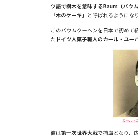
ツ語で樹木を意味するBaum（バウム
「木のケーキ」
と呼ばれるようにな
このバウムクーヘンを日本で初めて
た
ドイツ人菓子職人のカール・ユー
カール・ユ
彼は
第一次世界大戦
で捕虜となり、