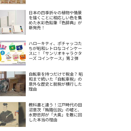
日本の四季折々の植物や情景
を描くことに相応しい色を集
めた水彩色鉛筆『色辞典』が
新発売！
ハローキティ、ポチャッコた
ちが昭和レトロなコインケー
スに！「サンリオキャラクタ
ーズ コインケース」第２弾
自転車を持つだけで税金？ 昭
和まで続いた「自転車税」の
意外な歴史と脱税が横行した
理由
教科書と違う！江戸時代の田
沼意次「賄賂伝説」の嘘と、
水野忠邦が「大奥」を敵に回
した本当の理由