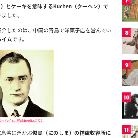
7
）とケーキを意味するKuchen（クーヘン）で
りました。
紹介したのは、中国の青島で洋菓子店を営んでい
8
ハイム
です。
9
10
ーハイム（Wikipediaより）
11
広島湾に浮かぶ
似島（にのしま）の捕虜収容所に