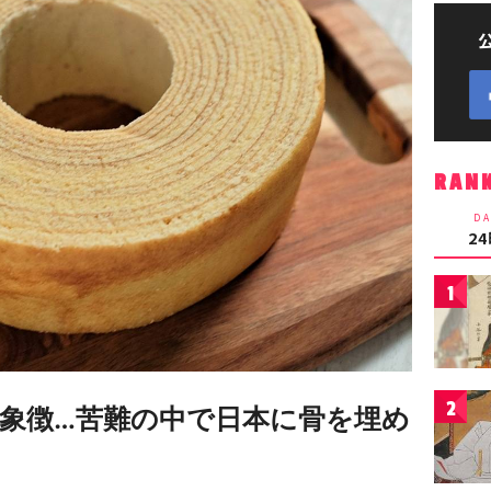
RAN
DA
2
1
2
象徴…苦難の中で日本に骨を埋め