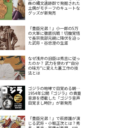
森の縄文遺跡群で発掘された
土偶がモチーフのキュートな
グッズが新発売
『豊臣兄弟！』小一郎の5万
の大軍に徹底抗戦！切腹覚悟
で長宗我部元親に降伏を迫っ
た武将・谷忠澄の生涯
なぜ浅井の旧臣は秀吉に従っ
たのか？ 武力を使わず“自分
の味方”に変えた裏工作の技
法とは
ゴジラの咆哮で目覚める朝…
1954年公開『ゴジラ』の貴重
音源を搭載した「ゴジラ音声
目覚まし時計」が新発売
『豊臣兄弟！』で萩原護が演
じる武将・小堀正次とは？秀
長・秀吉・家康が重用、“出